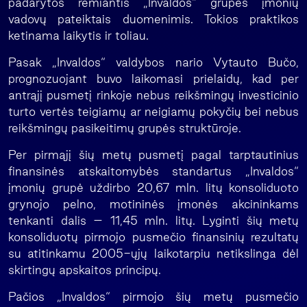
padarytos remiantis „Invaldos“ grupės įmonių
vadovų pateiktais duomenimis. Tokios praktikos
ketinama laikytis ir toliau.
Pasak „Invaldos“ valdybos nario Vytauto Bučo,
prognozuojant buvo laikomasi prielaidų, kad per
antrąjį pusmetį rinkoje nebus reikšmingų investicinio
turto vertės teigiamų ar neigiamų pokyčių bei nebus
reikšmingų pasikeitimų grupės struktūroje.
Per pirmąjį šių metų pusmetį pagal tarptautinius
finansinės atskaitomybės standartus „Invaldos“
įmonių grupė uždirbo 20,67 mln. litų konsoliduoto
grynojo pelno, motininės įmonės akcininkams
tenkanti dalis – 11,45 mln. litų. Lyginti šių metų
konsoliduotų pirmojo pusmečio finansinių rezultatų
su atitinkamu 2005-ųjų laikotarpiu netikslinga dėl
skirtingų apskaitos principų.
Pačios „Invaldos“ pirmojo šių metų pusmečio