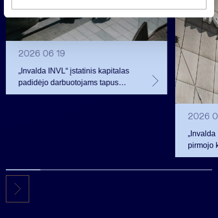
a
s
2026 06 19
„Invalda INVL“ įstatinis kapitalas
padidėjo darbuotojams tapus
akcininkais
2026 0
„Invalda
pirmojo 
256,3 ml