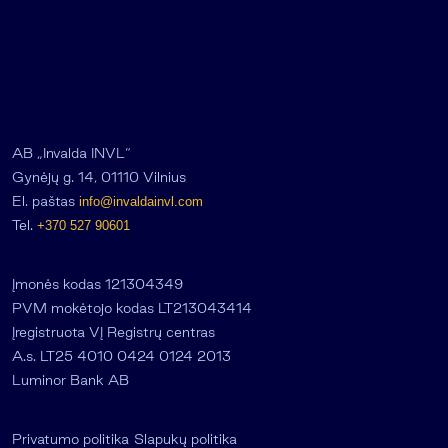
AB „Invalda INVL“
Gynėjų g. 14, 01110 Vilnius
El. paštas
info@invaldainvl.com
Tel.
+370 527 90601
Įmonės kodas 121304349
PVM mokėtojo kodas LT213043414
Įregistruota VĮ Registrų centras
A.s. LT25 4010 0424 0124 2013
Luminor Bank AB
Privatumo politika
Slapukų politika