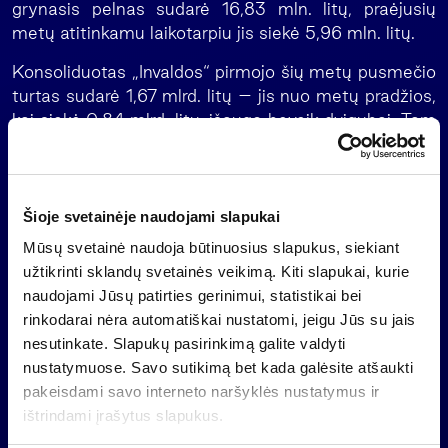
grynasis pelnas sudarė 16,83 mln. litų, praėjusių
metų atitinkamu laikotarpiu jis siekė 5,96 mln. litų.
Konsoliduotas „Invaldos“ pirmojo šių metų pusmečio
turtas sudarė 1,67 mlrd. litų – jis nuo metų pradžios,
kai siekė 0,84 mlrd. litų, išaugo beveik dvigubai. Tam
didžiausią įtaką turėjo Lenkijos farmacijos gamyklos
„Jelfa“, „Kauno tiltų“ akcijų bei “Teo” dalies pastatų
įsigijimas, išaugusi investicinio turto vertė. Su šiais
sandoriais yra susijęs ir grupės įmonių paimtų
Šioje svetainėje naudojami slapukai
paskolų išaugimas iki 0,88 mlrd. litų.
Mūsų svetainė naudoja būtinuosius slapukus, siekiant
užtikrinti sklandų svetainės veikimą. Kiti slapukai, kurie
„Per pastaruosius ketvirčius padaryti keli stambūs
naudojami Jūsų patirties gerinimui, statistikai bei
įsigijimai, kurie turėjo daug įtakos grupės plėtrai ir,
rinkodarai nėra automatiškai nustatomi, jeigu Jūs su jais
tikimės, darys ženklią teigiamą įtaką būsimam
nesutinkate. Slapukų pasirinkimą galite valdyti
„Invaldos“ pelningumui”, – sakė V. Bučas.
nustatymuose. Savo sutikimą bet kada galėsite atšaukti
„Invaldos” įmonių grupei priklauso didžiausia
pakeisdami savo interneto naršyklės nustatymus ir
Lietuvos farmacijos bendrovė „Sanitas”, finansų
ištrindami įrašytus slapukus.
maklerio įmonė „Finasta”, baldų gamybos įmonė