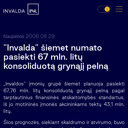
2006 08 29
Naujienos
"Invalda" šiemet numato
pasiekti 67 mln. litų
konsoliduotą grynąjį pelną
„Invaldos“ įmonių grupė šiemet planuoja pasiekti
67,76 mln. litų konsoliduotą grynąjį pelną pagal
tarptautinius finansinės atskaitomybės standartus,
iš jo motininės įmonės akcininkams tektų 43,1 mln.
litų.
Šios prognozės, siekiant skaidrumo ir atvirumo, buvo