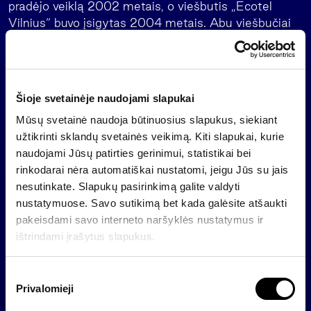
pradėjo veiklą 2002 metais, o viešbutis „Ecotel
Vilnius“ buvo įsigytas 2004 metais. Abu viešbučiai
yra patrauklioje Vilniaus vietoje, o jų užimtumas
siekia apie 65 procentus.
Apie „Invaldą“
Šioje svetainėje naudojami slapukai
„Invalda“, įkurta 1992 metais, šiuo metu yra aktyviai
investicijas valdanti ir veikianti rinkoje bendrovė.
Mūsų svetainė naudoja būtinuosius slapukus, siekiant
„Invaldos“ prioritetiniais sektoriais išskiriamiems
užtikrinti sklandų svetainės veikimą. Kiti slapukai, kurie
verslams atstovauja sėkmingai veikiančios ir
naudojami Jūsų patirties gerinimui, statistikai bei
žinomos bendrovės: nekilnojamojo turto („InReal“,
rinkodarai nėra automatiškai nustatomi, jeigu Jūs su jais
„inRED“, „Invaldos nekilnojamojo turto fondas“,
nesutinkate. Slapukų pasirinkimą galite valdyti
„DOMMO Nerija“, „IBC logistika“ ir kt.); farmacijos
nustatymuose. Savo sutikimą bet kada galėsite atšaukti
(„Sanitas“), finansų („Finasta“, „Finasta investicijų
pakeisdami savo interneto naršyklės nustatymus ir
valdymas“ ir kt.), baldų gamybos („Vilniaus baldai“ ir
ištrindami įrašytus slapukus.
kt.), kelių tiesimo („Kauno tiltai“). „Invaldos“ įmonių
grupės verslai plėtojami ir užsienio šalyse –
S
Latvijoje, Lenkijoje, Ukrainoje, Slovakijoje.
Privalomieji
u
t