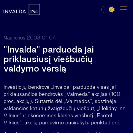
2008 01 04
Naujienos
"Invalda" parduoda jai
priklausiusį viešbučių
valdymo verslą
Investicijų bendrovė „Invalda“ parduoda visas jai
priklausančios bendrovės „Valmeda“ akcijas (100
proc. akcijų). Sutartis dėl „Valmedos“, sostinėje
valdančios keturių žvaigždučių viešbutį „Holiday Inn
Vilnius“ ir ekonominės klasės viešbutį „Ecotel
Vilnius“, akcijų pardavimo pasirašyta penktadienį.