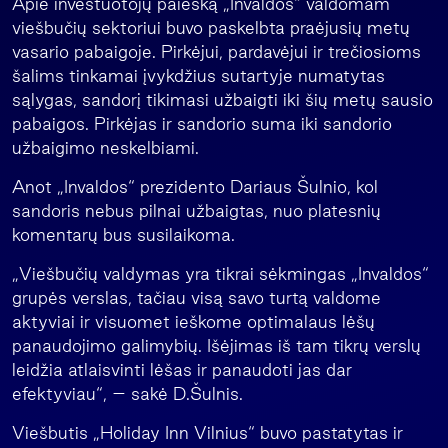
Apie investuotojų paiešką „Invaldos“ valdomam
viešbučių sektoriui buvo paskelbta praėjusių metų
vasario pabaigoje. Pirkėjui, pardavėjui ir trečiosioms
šalims tinkamai įvykdžius sutartyje numatytas
sąlygas, sandorį tikimasi užbaigti iki šių metų sausio
pabaigos. Pirkėjas ir sandorio suma iki sandorio
užbaigimo neskelbiami.
Anot „Invaldos“ prezidento Dariaus Šulnio, kol
sandoris nebus pilnai užbaigtas, nuo platesnių
komentarų bus susilaikoma.
„Viešbučių valdymas yra tikrai sėkmingas „Invaldos“
grupės verslas, tačiau visą savo turtą valdome
aktyviai ir visuomet ieškome optimalaus lėšų
panaudojimo galimybių. Išėjimas iš tam tikrų verslų
leidžia atlaisvinti lėšas ir panaudoti jas dar
efektyviau“, – sakė D.Šulnis.
Viešbutis „Holiday Inn Vilnius“ buvo pastatytas ir