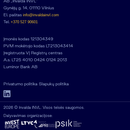
AB „Invalda INVL“
Gynėjų g. 14, 01110 Vilnius
El. paštas
info@invaldainvl.com
Tel.
+370 527 90601
Įmonės kodas 121304349
PVM mokėtojo kodas LT213043414
Įregistruota VĮ Registrų centras
A.s. LT25 4010 0424 0124 2013
Luminor Bank AB
Privatumo politika
Slapukų politika
2026 © Invalda INVL. Visos teisės saugomos.
Dalyvavimas organizacijose: