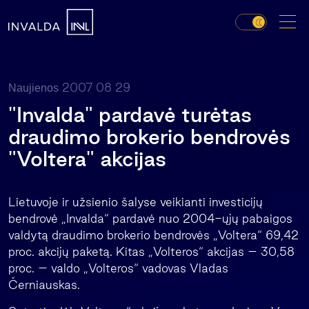
2007 08 29
Naujienos
"Invalda" pardavė turėtas
draudimo brokerio bendrovės
"Voltera" akcijas
Lietuvoje ir užsienio šalyse veikianti investicijų
bendrovė „Invalda“ pardavė nuo 2004-ųjų pabaigos
valdytą draudimo brokerio bendrovės „Voltera“ 69,42
proc. akcijų paketą. Kitas „Volteros“ akcijas – 30,58
proc. – valdo „Volteros“ vadovas Vladas
Černiauskas.