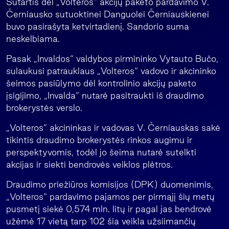
Sutartis dėl „Volteros“ akcijų paketo pardavimo V.
Černiausko sutuoktinei Danguolei Černiauskienei
buvo pasirašyta ketvirtadienį. Sandorio suma
neskelbiama.
Pasak „Invaldos“ valdybos pirmininko Vytauto Bučo,
sulaukusi patrauklaus „Volteros“ vadovo ir akcininko
šeimos pasiūlymo dėl kontrolinio akcijų paketo
įsigijimo, „Invalda“ nutarė pasitraukti iš draudimo
brokerystės verslo.
„Volteros“ akcininkas ir vadovas V. Černiauskas sakė
tikintis draudimo brokerystės rinkos augimu ir
perspektyvomis, todėl jo šeima nutarė sutelkti
akcijas ir siekti bendrovės veiklos plėtros.
Draudimo priežiūros komisijos (DPK) duomenimis,
„Volteros“ pardavimo pajamos per pirmąjį šių metų
pusmetį siekė 0,574 mln. litų ir pagal jas bendrovė
užėmė 17 vietą tarp 102 šia veikla užsiimančių