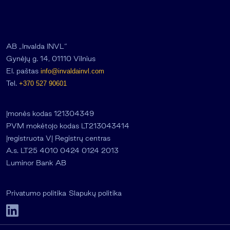
AB „Invalda INVL“
Gynėjų g. 14, 01110 Vilnius
El. paštas
info@invaldainvl.com
Tel.
+370 527 90601
Įmonės kodas 121304349
PVM mokėtojo kodas LT213043414
Įregistruota VĮ Registrų centras
A.s. LT25 4010 0424 0124 2013
Luminor Bank AB
Privatumo politika
Slapukų politika