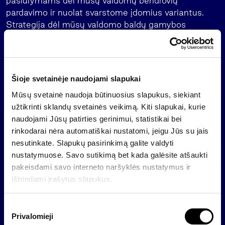
pasiūlymams dėl mūsų valdomų bendrovių
pardavimo ir nuolat svarstome įdomius variantus.
Strategija dėl mūsų valdomo baldų gamybos
sektoriaus efektyvumo ir konkurencingumo didinimo
nesikeičia“, – sakė D. Šulnis.
Praėjusiais metais „Invalda“ įsigijo bendrovę
Šioje svetainėje naudojami slapukai
„Medicinos banko investicijų valdymas“, pardavė
bendrovę „Apželdinimas“ bei konditerijos gamyklą
Mūsų svetainė naudoja būtinuosius slapukus, siekiant
„Klaipėdos konditerija“, kurią nupirko Ukrainos
užtikrinti sklandų svetainės veikimą. Kiti slapukai, kurie
konditerijos korporacija „Roshen“.
naudojami Jūsų patirties gerinimui, statistikai bei
rinkodarai nėra automatiškai nustatomi, jeigu Jūs su jais
Preliminariais duomenimis, investicijų bendrovei
nesutinkate. Slapukų pasirinkimą galite valdyti
„Invalda“ tenkanti šių metų pirmojo ketvirčio
nustatymuose. Savo sutikimą bet kada galėsite atšaukti
neaudituoto konsoliduoto grynojo pelno dalis siekia
pakeisdami savo interneto naršyklės nustatymus ir
10 mln. litų. Visas „Invaldos“ įmonių grupės
ištrindami įrašytus slapukus.
preliminarus neaudituotas sausio-kovo mėnesių
grynasis pelnas sudaro 12,9 mln. litų. Bendras visos
S
„Invaldos“ grynasis šių metų pirmojo ketvirčio pelnas
Privalomieji
u
siekia 14 mln. litų.