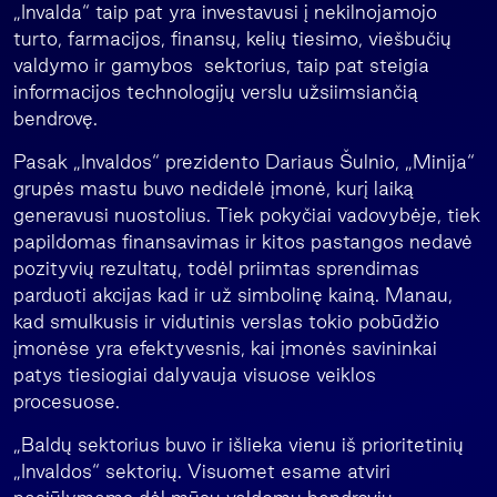
„Invalda“ taip pat yra investavusi į nekilnojamojo
turto, farmacijos, finansų, kelių tiesimo, viešbučių
valdymo ir gamybos sektorius, taip pat steigia
informacijos technologijų verslu užsiimsiančią
bendrovę.
Pasak „Invaldos“ prezidento Dariaus Šulnio, „Minija“
grupės mastu buvo nedidelė įmonė, kurį laiką
generavusi nuostolius. Tiek pokyčiai vadovybėje, tiek
papildomas finansavimas ir kitos pastangos nedavė
pozityvių rezultatų, todėl priimtas sprendimas
parduoti akcijas kad ir už simbolinę kainą. Manau,
kad smulkusis ir vidutinis verslas tokio pobūdžio
įmonėse yra efektyvesnis, kai įmonės savininkai
patys tiesiogiai dalyvauja visuose veiklos
procesuose.
„Baldų sektorius buvo ir išlieka vienu iš prioritetinių
„Invaldos“ sektorių. Visuomet esame atviri