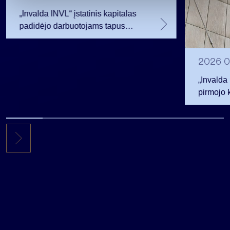
„Invalda INVL“ įstatinis kapitalas
padidėjo darbuotojams tapus
akcininkais
2026 0
„Invalda
pirmojo 
256,3 ml