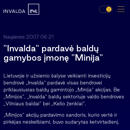
2007 06 21
Naujienos
"Invalda" pardavė baldų
gamybos įmonę "Minija"
Lietuvoje ir užsienio šalyse veikianti investicijų
bendrovė „Invalda“ pardavė visas bendrovei
priklausiusias baldų gamintojo „Minija“ akcijas. Be
„Minijos“, „Invalda“ baldų sektoriuje valdo bendroves
„Vilniaus baldai“ bei „Kelio ženklai“.
„Minijos“ akcijų pardavimo sandoris, kurio vertė ir
pirkėjas neskelbiami, buvo sudarytas ketvirtadienį.