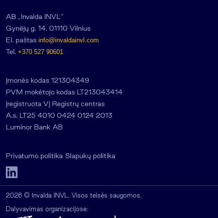
AB „Invalda INVL“
Gynėjų g. 14, 01110 Vilnius
El. paštas
info@invaldainvl.com
Tel.
+370 527 90601
Įmonės kodas 121304349
PVM mokėtojo kodas LT213043414
Įregistruota VĮ Registrų centras
A.s. LT25 4010 0424 0124 2013
Luminor Bank AB
Privatumo politika
Slapukų politika
2026 © Invalda INVL. Visos teisės saugomos.
Dalyvavimas organizacijose: