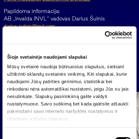
Papildoma informacija:
AB „Invalda INVL“ vadovas Darius Šulnis
darius.sulnis@invl.com
Atgal
Šioje svetainėje naudojami slapukai
Mūsų svetainė naudoja būtinuosius slapukus, siekiant
užtikrinti sklandų svetainės veikimą. Kiti slapukai, kurie
Naujienos
naudojami Jūsų patirties gerinimui, statistikai bei
rinkodarai nėra automatiškai nustatomi, jeigu Jūs su jais
nesutinkate. Slapukų pasirinkimą galite valdyti
Grupė
nustatymuose. Savo sutikimą bet kada galėsite atšaukti
Reglamentuojama informacija
pakeisdami savo interneto naršyklės nustatymus ir
ištrindami įrašytus slapukus.
S