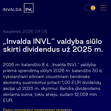
2026 04 08
Naujienos
„Invalda INVL“ valdyba siūlo
skirti dividendus už 2025 m.
2026 m. balandžio 8 d. „Invalda INVL“ valdyba
priėmė sprendimą siūlyti 2026 m. balandžio 30 d.
vyksiančiam eiliniam visuotiniam bendrovės
akcininkų susirinkimui pritarti 1,00 EUR dividendų
akcijai už 2025 m. skyrimui. Bendra dividendams
skiriama suma, tokiu atveju, sudaro 12,058 mln.
EUR.
Pelno (nuostoliu) paskirstymo projektas