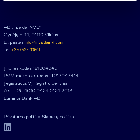
AB „Invalda INVL“
Gynėjų g. 14, 01110 Vilnius
El. paštas
info@invaldainvl.com
Tel.
+370 527 90601
Įmonės kodas 121304349
PVM mokėtojo kodas LT213043414
Įregistruota VĮ Registrų centras
A.s. LT25 4010 0424 0124 2013
Luminor Bank AB
Privatumo politika
Slapukų politika