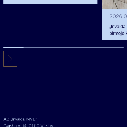
akcininkais
2026 0
„Invalda
pirmojo 
256,3 ml
AB „Invalda INVL“
Gynėjų g. 14, 01110 Vilnius