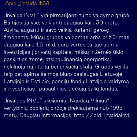
Apie „Invalda INVL“
„Invalda INVL“ yra pirmaujanti turto valdymo grupė
Baltijos šalyse, veikianti daugiau kaip 30 metų.
Atvira, auganti ir savo veikla kurianti gerovę
žmonėms. Mūsų grupės valdomas arba prižiūrimas
daugiau kaip 1,6 mlrd. eurų vertės turtas apima
investicijas į privatų kapitalą, miškų ir žemės ūkio
paskirties žemę, atsinaujinančią energetiką,
nekilnojamąjį turtą bei privačią skolą. Grupės veikla
taip pat apima šeimos biuro paslaugas Lietuvoje,
Latvijoje ir Estijoje, pensijų fondų Latvijoje valdymą
ir investicijas į pasaulinius trečiųjų šalių fondus.
„Invaldos INVL“ akcijomis „Nasdaq Vilnius“
vertybinių popierių biržoje prekiaujama nuo 1995
metų. Daugiau informacijos: http://old-invaldainvl.