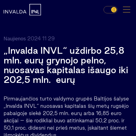
2024 11 29
Naujienos
„Invalda INVL“ uždirbo 25,8
mln. eurų grynojo pelno,
nuosavas kapitalas išaugo iki
202,5 mln. eurų
Pirmaujančios turto valdymo grupės Baltijos šalyse
„Invalda INVL“ nuosavas kapitalas šių metų rugsėjo
pabaigoje siekė 202,5 mln. eurų arba 16,85 euro
akcijai – šie rodikliai buvo atitinkamai 50,2 proc. ir
50,1 proc. didesni nei prieš metus, įskaitant šiemet
išmokėtus dividendus.