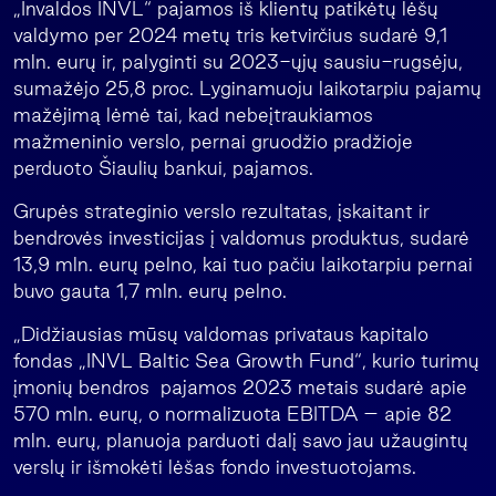
„Invaldos INVL“ pajamos iš klientų patikėtų lėšų
valdymo per 2024 metų tris ketvirčius sudarė 9,1
mln. eurų ir, palyginti su 2023-ųjų sausiu-rugsėju,
sumažėjo 25,8 proc. Lyginamuoju laikotarpiu pajamų
mažėjimą lėmė tai, kad nebeįtraukiamos
mažmeninio verslo, pernai gruodžio pradžioje
perduoto Šiaulių bankui, pajamos.
Grupės strateginio verslo rezultatas, įskaitant ir
bendrovės investicijas į valdomus produktus, sudarė
13,9 mln. eurų pelno, kai tuo pačiu laikotarpiu pernai
buvo gauta 1,7 mln. eurų pelno.
„Didžiausias mūsų valdomas privataus kapitalo
fondas „INVL Baltic Sea Growth Fund“, kurio turimų
įmonių bendros pajamos 2023 metais sudarė apie
570 mln. eurų, o normalizuota EBITDA – apie 82
mln. eurų, planuoja parduoti dalį savo jau užaugintų
verslų ir išmokėti lėšas fondo investuotojams.