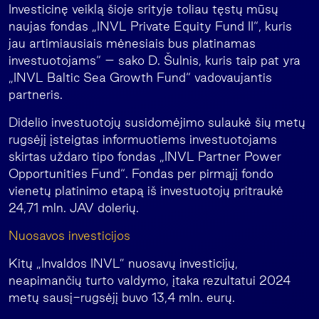
Investicinę veiklą šioje srityje toliau tęstų mūsų
naujas fondas „INVL Private Equity Fund II“, kuris
jau artimiausiais mėnesiais bus platinamas
investuotojams“ – sako D. Šulnis, kuris taip pat yra
„INVL Baltic Sea Growth Fund“ vadovaujantis
partneris.
Didelio investuotojų susidomėjimo sulaukė šių metų
rugsėjį įsteigtas informuotiems investuotojams
skirtas uždaro tipo fondas „INVL Partner Power
Opportunities Fund“. Fondas per pirmąjį fondo
vienetų platinimo etapą iš investuotojų pritraukė
24,71 mln. JAV dolerių.
Nuosavos investicijos
Kitų „Invaldos INVL” nuosavų investicijų,
neapimančių turto valdymo, įtaka rezultatui 2024
metų sausį-rugsėjį buvo 13,4 mln. eurų.