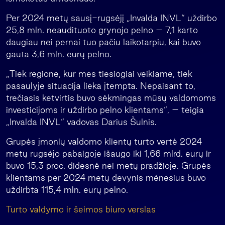
Per 2024 metų sausį-rugsėjį „Invalda INVL“ uždirbo
25,8 mln. neaudituoto grynojo pelno – 7,1 karto
daugiau nei pernai tuo pačiu laikotarpiu, kai buvo
gauta 3,6 mln. eurų pelno.
„Tiek regione, kur mes tiesiogiai veikiame, tiek
pasaulyje situacija lieka įtempta. Nepaisant to,
trečiasis ketvirtis buvo sėkmingas mūsų valdomoms
investicijoms ir uždirbo pelno klientams“, – teigia
„Invalda INVL“ vadovas Darius Šulnis.
Grupės įmonių valdomo klientų turto vertė 2024
metų rugsėjo pabaigoje išaugo iki 1,66 mlrd. eurų ir
buvo 15,3 proc. didesnė nei metų pradžioje. Grupės
klientams per 2024 metų devynis mėnesius buvo
uždirbta 115,4 mln. eurų pelno.
Turto valdymo ir šeimos biuro verslas