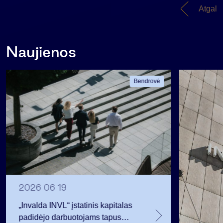
Atgal
Naujienos
Bendrovė
2026 06 19
„Invalda INVL“ įstatinis kapitalas
padidėjo darbuotojams tapus