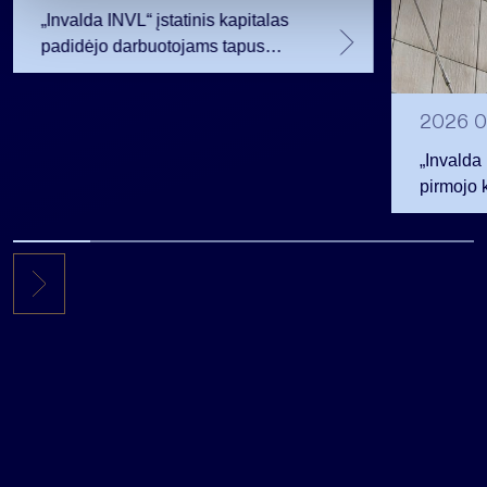
„Invalda INVL“ įstatinis kapitalas
padidėjo darbuotojams tapus
akcininkais
2026 0
„Invalda
pirmojo 
256,3 ml