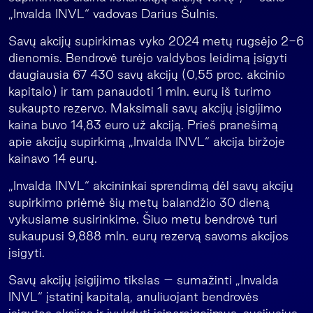
„Invalda INVL“ vadovas Darius Šulnis.
Savų akcijų supirkimas vyko 2024 metų rugsėjo 2-6
dienomis. Bendrovė turėjo valdybos leidimą įsigyti
daugiausia 67 430 savų akcijų (0,55 proc. akcinio
kapitalo) ir tam panaudoti 1 mln. eurų iš turimo
sukaupto rezervo. Maksimali savų akcijų įsigijimo
kaina buvo 14,83 euro už akciją. Prieš pranešimą
apie akcijų supirkimą „Invalda INVL“ akcija biržoje
kainavo 14 eurų.
„Invalda INVL“ akcininkai sprendimą dėl savų akcijų
supirkimo priėmė šių metų balandžio 30 dieną
vykusiame susirinkime. Šiuo metu bendrovė turi
sukaupusi 9,888 mln. eurų rezervą savoms akcijos
įsigyti.
Savų akcijų įsigijimo tikslas – sumažinti „Invalda
INVL“ įstatinį kapitalą, anuliuojant bendrovės