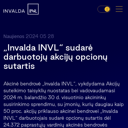
2024 05 28
Naujienos
„Invalda INVL“ sudarė
darbuotojų akcijų opcionų
sutartis
Akcinė bendrovė „Invalda INVL“, vykdydama Akcijų
suteikimo taisyklių nuostatas bei vadovaudamasi
2024 m. balandžio 30 d. visuotinio akcininkų
susirinkimo sprendimu, su įmonių, kurių daugiau kaip
50 proc. akcijų priklauso akcinei bendrovei „Invalda
INVL“ darbuotojais sudarė opcionų sutartis dėl
24.372 paprastųjų vardinių akcinės bendrovės