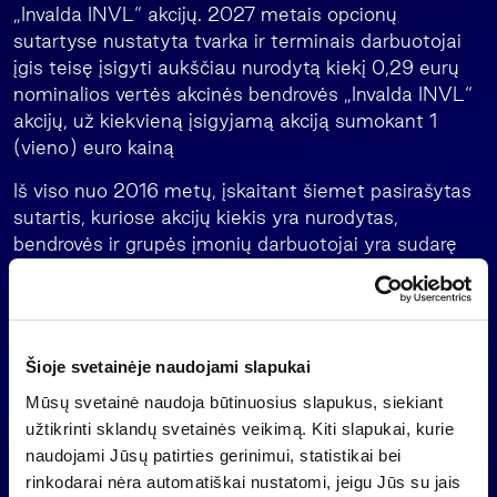
„Invalda INVL“ akcijų. 2027 metais opcionų
sutartyse nustatyta tvarka ir terminais darbuotojai
įgis teisę įsigyti aukščiau nurodytą kiekį 0,29 eurų
nominalios vertės akcinės bendrovės „Invalda INVL“
akcijų, už kiekvieną įsigyjamą akciją sumokant 1
(vieno) euro kainą
Iš viso nuo 2016 metų, įskaitant šiemet pasirašytas
sutartis, kuriose akcijų kiekis yra nurodytas,
bendrovės ir grupės įmonių darbuotojai yra sudarę
akcijų opcionų sutarčių dėl 767.642 „Invaldos INVL“
akcijų.
Asmuo, įgaliotas suteikti papildomą informaciją:
AB „Invalda INVL“ vadovas
Šioje svetainėje naudojami slapukai
Darius Šulnis
Mūsų svetainė naudoja būtinuosius slapukus, siekiant
El. paštas
darius.sulnis@invl.com
užtikrinti sklandų svetainės veikimą. Kiti slapukai, kurie
naudojami Jūsų patirties gerinimui, statistikai bei
rinkodarai nėra automatiškai nustatomi, jeigu Jūs su jais