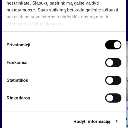
nesutinkate. Slapukų pasirinkimą galite valdyti
Atgal
nustatymuose. Savo sutikimą bet kada galėsite atšaukti
pakeisdami savo interneto naršyklės nustatymus ir
ištrindami įrašytus slapukus.
Naujienos
S
Privalomieji
u
Grupė
t
Reglamentuojama informacija
i
Funkciniai
k
i
m
Statistikos
o
p
Rinkodaros
a
s
2026 0
i
Pranešim
Rodyti informaciją
r
INVL“ ba