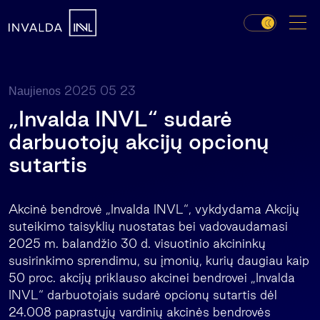
2025 05 23
Naujienos
„Invalda INVL“ sudarė
darbuotojų akcijų opcionų
sutartis
Akcinė bendrovė „Invalda INVL“, vykdydama Akcijų
suteikimo taisyklių nuostatas bei vadovaudamasi
2025 m. balandžio 30 d. visuotinio akcininkų
susirinkimo sprendimu, su įmonių, kurių daugiau kaip
50 proc. akcijų priklauso akcinei bendrovei „Invalda
INVL“ darbuotojais sudarė opcionų sutartis dėl
24.008 paprastųjų vardinių akcinės bendrovės