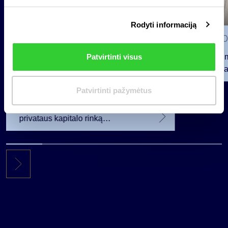
s
i
Rodyti informaciją
r
i
2026 0
n
Patvirtinti visus
Pranešim
k
INVL“ ba
i
m
2026 07 28
Patvirtinti pažymėtus
a
INVL Šeimos biuras į antrinę
s
privataus kapitalo rinką
investuojantį fondą pritraukė 17,4
mln. JAV dolerių