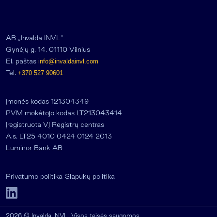
AB „Invalda INVL“
Gynėjų g. 14, 01110 Vilnius
El. paštas
info@invaldainvl.com
Tel.
+370 527 90601
Įmonės kodas 121304349
PVM mokėtojo kodas LT213043414
Įregistruota VĮ Registrų centras
A.s. LT25 4010 0424 0124 2013
Luminor Bank AB
Privatumo politika
Slapukų politika
2026 © Invalda INVL. Visos teisės saugomos.