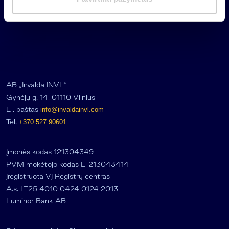
a
s
AB „Invalda INVL“
Gynėjų g. 14, 01110 Vilnius
El. paštas
info@invaldainvl.com
Tel.
+370 527 90601
Įmonės kodas 121304349
PVM mokėtojo kodas LT213043414
Įregistruota VĮ Registrų centras
A.s. LT25 4010 0424 0124 2013
Luminor Bank AB