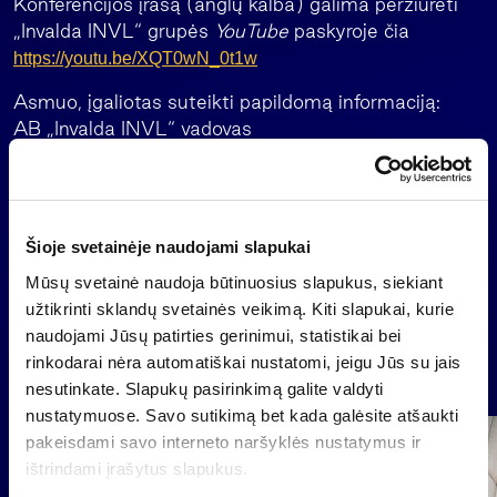
Konferencijos įrašą (anglų kalba) galima peržiūrėti
„Invalda INVL“ grupės
YouTube
paskyroje čia
https://youtu.be/XQT0wN_0t1w
Asmuo, įgaliotas suteikti papildomą informaciją:
AB „Invalda INVL“ vadovas
Darius Šulnis
El. paštas
darius.sulnis@invl.com
Šioje svetainėje naudojami slapukai
Atgal
Mūsų svetainė naudoja būtinuosius slapukus, siekiant
užtikrinti sklandų svetainės veikimą. Kiti slapukai, kurie
naudojami Jūsų patirties gerinimui, statistikai bei
rinkodarai nėra automatiškai nustatomi, jeigu Jūs su jais
Naujienos
nesutinkate. Slapukų pasirinkimą galite valdyti
nustatymuose. Savo sutikimą bet kada galėsite atšaukti
pakeisdami savo interneto naršyklės nustatymus ir
Grupė
ištrindami įrašytus slapukus.
Reglamentuojama informacija