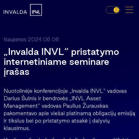
2024 06 06
Naujienos
„Invalda INVL“ pristatymo
internetiniame seminare
įrašas
Nuotolinėje konferencijoje „Invalda INVL“ vadovas
Darius Šulnis ir bendrovės „INVL Asset
Management“ vadovas Paulius Žurauskas
pakomentavo apie viešai platinamą obligacijų emisiją
ir tikslus bei po pristatymo atsakė į dalyvių
klausimus.