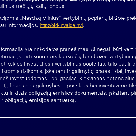
ulinius trečiųjų šalių fondus.
kcijomis „Nasdaq Vilnius“ vertybinių popierių biržoje pr
au informacijos:
.
http://old-invaldainvl
i informacija
formacija yra rinkodaros pranešimas. Ji negali būti vert
timas įsigyti kurių nors konkrečių bendrovės vertybinių 
 kokios investicijos į vertybinius popierius, taip pat ir ob
ikromis rizikomis, įskaitant ir galimybę prarasti dalį inve
 prieš investuodamas į obligacijas, kiekvienas potencialus
tirtį, finansines galimybes ir poreikius bei investavimo tiks
ktu ir kitais obligacijų emisijos dokumentais, įskaitant p
ir obligacijų emisijos santrauką.