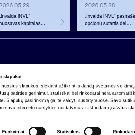
2026 05 29
2026 05 28
„Invalda INVL“
„Invalda INVL“ pasiraš
nuosavas kapitalas
opcionų sutartis dėl
pirmojo ketvirčio
beveik 68 tūkst.
pabaigoje siekė 256,3
bendrovės akcijų
mln. eurų
i slapukai
Įmonės kodas 121304349
nuosius slapukus, siekiant užtikrinti sklandų svetainės veikimą. 
PVM mokėtojo kodas LT213043414
ūsų patirties gerinimui, statistikai bei rinkodarai nėra automatiš
Įregistruota VĮ Registrų centras
ate. Slapukų pasirinkimą galite valdyti nustatymuose. Savo sutik
A.s. LT25 4010 0424 0124 2013
mi savo interneto naršyklės nustatymus ir ištrindami įrašytus sl
Luminor Bank AB
Funkciniai
Statistikos
Rinkodaro