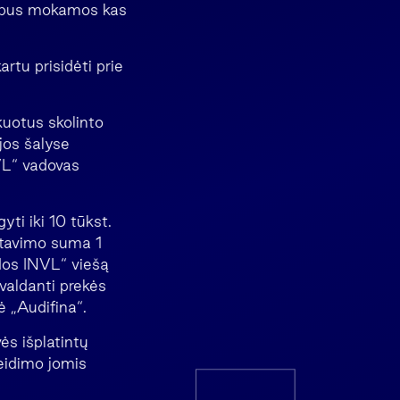
ms bus mokamos kas
artu prisidėti prie
kuotus skolinto
ijos šalyse
VL“ vadovas
gyti iki 10 tūkst.
stavimo suma 1
ldos INVL“ viešą
 valdanti prekės
 „Audifina“.
ės išplatintų
leidimo jomis