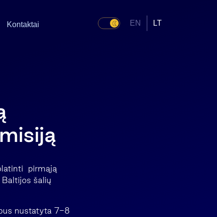
EN
LT
Kontaktai
ą
misiją
latinti pirmąją
Baltijos šalių
 bus nustatyta 7-8