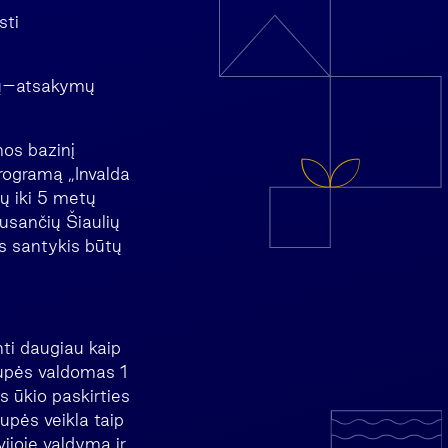
sti
imų–atsakymų
mos bazinį
rogramą „Invalda
ų iki 5 metų
ausančių Šiaulių
tės santykis būtų
nti daugiau kaip
rupės valdomas 1
s ūkio paskirties
upės veikla taip
ijoje valdymą ir