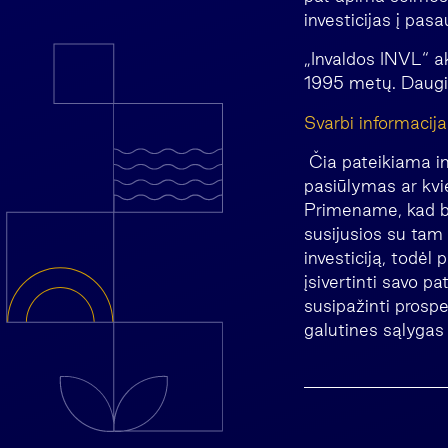
investicijas į pasa
„Invaldos INVL“ a
1995 metų. Daugi
Svarb
Čia pateikiama in
pasiūlymas ar kvie
Primename, kad bet
susijusios su tam t
investiciją, todėl
įsivertinti savo pa
susipažinti prospe
galutines sąlygas 