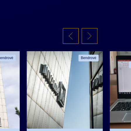
endrovė
Bendrovė