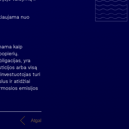
ekiaujama nuo
inama kaip
popierių.
ligacijas, yra
sticijos arba visą
 investuotojas turi
lus ir atidžiai
irmosios emisijos
Atgal