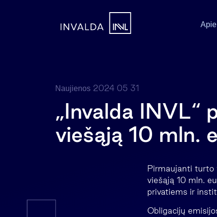
Apie
2024 05 31
Naujienos
„Invalda INVL“ p
viešąją 10 mln. e
Pirmaujanti turto
viešąją 10 mln. eu
privatiems ir inst
Obligacijų emisij