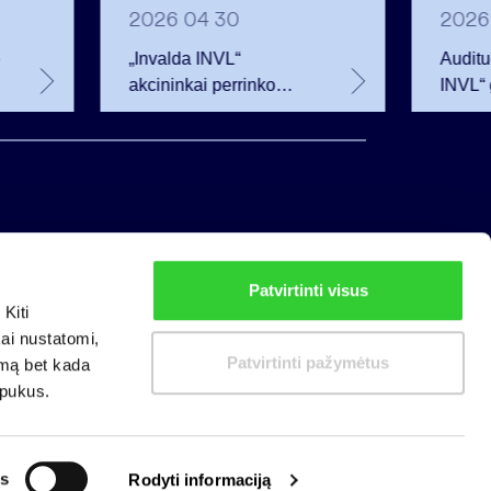
2026 04 30
2026
ė
„Invalda INVL“
Auditu
akcininkai perrinko
INVL“ 
valdybą, patvirtino
rezulta
dividendus
Patvirtinti visus
Privatumo politika
Kiti
Slapukų politika
kai nustatomi,
Patvirtinti pažymėtus
imą bet kada
apukus.
s
Rodyti informaciją