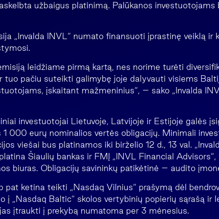
r paskelbta užbaigus platinimą. Palūkanos investuotoja
sija „Invalda INVL“ numato finansuoti įprastinę veiklą ir k
stymosi.
emisiją leidžiame pirmą kartą, nes norime turėti diversifi
 ir tuo pačiu suteikti galimybę joje dalyvauti visiems Balt
stuotojams, įskaitant mažmeninius“, – sako „Invalda IN
iniai investuotojai Lietuvoje, Latvijoje ir Estijoje galės įsi
 1 000 eurų nominalios vertės obligacijų. Minimali inve
jos viešai bus platinamos iki birželio 12 d., 13 val. „Inva
 platina Šiaulių bankas ir FMĮ „INVL Financial Advisors“,
s biuras. Obligacijų savininkų patikėtinė – audito įmonė
p pat ketina teikti „Nasdaq Vilnius“ prašymą dėl bendrov
mo į „Nasdaq Baltic“ skolos vertybinių popierių sąrašą ir 
cijas įtraukti į prekybą numatoma per 3 mėnesius.