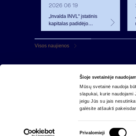
2026 06 19
r
„Invalda INVL“ įstatinis
s
kapitalas padidėjo
 eurų
darbuotojams tapus
akcininkais
as
Visos naujienos
urų
Šioje svetainėje naudojam
AB „Invalda INVL“
Mūsų svetainė naudoja būti
Gynėjų g. 14, 01110 Vilnius
slapukai, kurie naudojami J
El. paštas
info@invaldainvl.com
jeigu Jūs su jais nesutink
Tel.
+370 527 90601
galėsite atšaukti pakeisda
S
Privalomieji