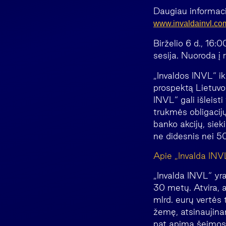
Daugiau informacij
www.invaldainvl.co
Birželio 6 d., 16
sesija. Nuoroda į 
„Invaldos INVL“ ik
prospektą Lietuvo
INVL“ gali išleis
trukmės obligacijų
banko akcijų, siek
ne didesnis nei 50
Apie „Invalda INV
„Invalda INVL“ yra
30 metų. Atvira, 
mlrd. eurų vertės 
žemę, atsinaujinan
pat apima šeimos b