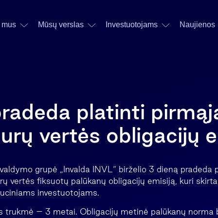
 mus
Mūsų verslas
Investuotojams
Naujienos
radeda platinti pirmąj
urų vertės obligacijų e
 valdymo grupė „Invalda INVL“ birželio 3 dieną pradeda p
rų vertės fiksuotų palūkanų obligacijų emisiją, kuri skirta 
ituciniams investuotojams.
os trukmė – 3 metai. Obligacijų metinė palūkanų norma