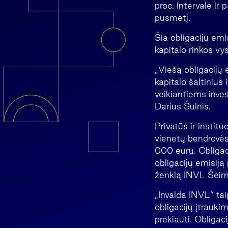
proc. intervale i
pusmetį.
Šia obligacijų emi
kapitalo rinkos vy
„Viešą obligacijų 
kapitalo šaltinius
veikiantiems inve
Darius Šulnis.
Privatūs ir instituc
vienetų bendrovės
000 eurų. Obligaci
obligacijų emisiją
ženklą INVL Šeimo
„Invalda INVL“ tai
obligacijų įtrauki
prekiauti. Obliga