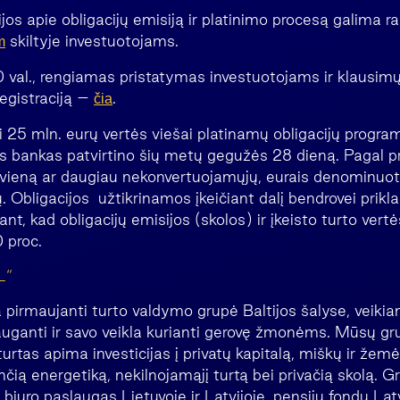
os apie obligacijų emisiją ir platinimo procesą galima ra
skiltyje investuotojams.
m
:00 val., rengiamas pristatymas investuotojams ir klaus
registraciją –
.
čia
i 25 mln. eurų vertės viešai platinamų obligacijų progra
s bankas patvirtino šių metų gegužės 28 dieną. Pagal p
ti vieną ar daugiau nekonvertuojamųjų, eurais denominuot
. Obligacijos užtikrinamos įkeičiant dalį bendrovei prikl
iant, kad obligacijų emisijos (skolos) ir įkeisto turto ver
 proc.
L“
 pirmaujanti turto valdymo grupė Baltijos šalyse, veikia
auganti ir savo veikla kurianti gerovę žmonėms. Mūsų g
turtas apima investicijas į privatų kapitalą, miškų ir žemė
čią energetiką, nekilnojamąjį turtą bei privačią skolą. Gr
iuro paslaugas Lietuvoje ir Latvijoje, pensijų fondų Latv