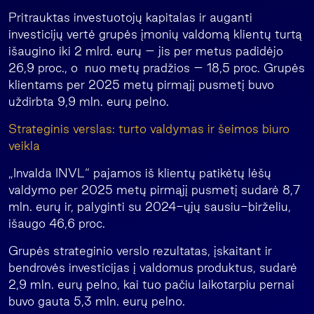
Pritrauktas investuotojų kapitalas ir auganti
investicijų vertė grupės įmonių valdomą klientų turtą
išaugino iki 2 mlrd. eurų – jis per metus padidėjo
26,9 proc., o nuo metų pradžios – 18,5 proc. Grupės
klientams per 2025 metų pirmąjį pusmetį buvo
uždirbta 9,9 mln. eurų pelno.
Strateginis verslas: turto valdymas ir šeimos biuro
veikla
„Invalda INVL“ pajamos iš klientų patikėtų lėšų
valdymo per 2025 metų pirmąjį pusmetį sudarė 8,7
mln. eurų ir, palyginti su 2024-ųjų sausiu-birželiu,
išaugo 46,6 proc.
Grupės strateginio verslo rezultatas, įskaitant ir
bendrovės investicijas į valdomus produktus, sudarė
2,9 mln. eurų pelno, kai tuo pačiu laikotarpiu pernai
buvo gauta 5,3 mln. eurų pelno.