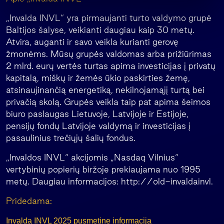
„Invalda INVL“ yra pirmaujanti turto valdymo grupė
Baltijos šalyse, veikianti daugiau kaip 30 metų.
Atvira, auganti ir savo veikla kurianti gerovę
žmonėms. Mūsų grupės valdomas arba prižiūrimas
2 mlrd. eurų vertės turtas apima investicijas į privatų
kapitalą, miškų ir žemės ūkio paskirties žemę,
atsinaujinančią energetiką, nekilnojamąjį turtą bei
privačią skolą. Grupės veikla taip pat apima šeimos
biuro paslaugas Lietuvoje, Latvijoje ir Estijoje,
pensijų fondų Latvijoje valdymą ir investicijas į
pasaulinius trečiųjų šalių fondus.
„Invaldos INVL“ akcijomis „Nasdaq Vilnius“
vertybinių popierių biržoje prekiaujama nuo 1995
metų. Daugiau informacijos: http://old-invaldainvl.
Pridedama:
Invalda INVL 2025 pusmetine informacija