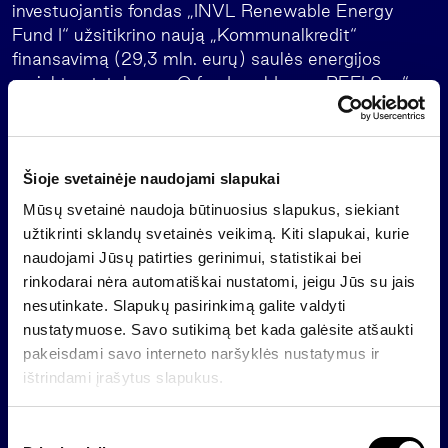
investuojantis fondas „INVL Renewable Energy
Fund I“ užsitikrino naują „Kommunalkredit“
finansavimą (29,3 mln. eurų) saulės energijos
projektų statyboms. O fondo valdoma „REFI Sun“
per viešą obligacijų emisiją rugpjūtį pritraukė 15 mln.
eurų.
„Esminė mūsų verslo dalis – turimų verslų ir kitų
Šioje svetainėje naudojami slapukai
investicijų valdymas, bei, atėjus laikui, jų pardavimas
Mūsų svetainė naudoja būtinuosius slapukus, siekiant
ir gautų lėšų išmokėjimas investuotojams.
užtikrinti sklandų svetainės veikimą. Kiti slapukai, kurie
Sėkmingai tą darėme pirmąjį metų pusmetį, o esami
naudojami Jūsų patirties gerinimui, statistikai bei
procesai leidžia tikėtis, kad tai tęsis ir artimiausiais
rinkodarai nėra automatiškai nustatomi, jeigu Jūs su jais
ketvirčiais“, – sako „Invalda INVL“ vadovas.
nesutinkate. Slapukų pasirinkimą galite valdyti
Nuosavos investicijos
nustatymuose. Savo sutikimą bet kada galėsite atšaukti
pakeisdami savo interneto naršyklės nustatymus ir
Kitų „Invaldos INVL” nuosavų investicijų,
ištrindami įrašytus slapukus.
neapimančių turto valdymo, įtaka 2025 metų
pirmojo pusmečio veiklos rezultatui buvo 16,9 mln.
S
eurų.