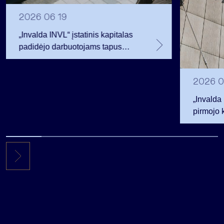
2026 06 19
„Invalda INVL“ įstatinis kapitalas
padidėjo darbuotojams tapus
akcininkais
2026 0
„Invalda
pirmojo 
256,3 ml