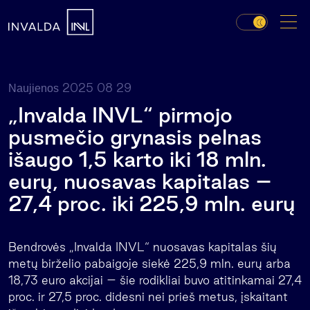
2025 08 29
Naujienos
„Invalda INVL“ pirmojo
pusmečio grynasis pelnas
išaugo 1,5 karto iki 18 mln.
eurų, nuosavas kapitalas –
27,4 proc. iki 225,9 mln. eurų
Bendrovės „Invalda INVL“ nuosavas kapitalas šių
metų birželio pabaigoje siekė 225,9 mln. eurų arba
18,73 euro akcijai – šie rodikliai buvo atitinkamai 27,4
proc. ir 27,5 proc. didesni nei prieš metus, įskaitant