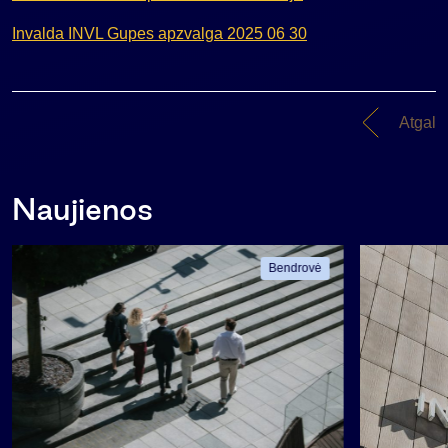
Invalda INVL Gupes apzvalga 2025 06 30
Atgal
Naujienos
Bendrovė