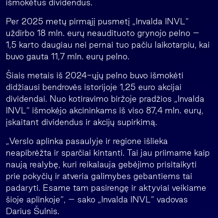
išmokėtus dividendus.
Per 2025 metų pirmąjį pusmetį „Invalda INVL“
uždirbo 18 mln. eurų neaudituoto grynojo pelno –
1,5 karto daugiau nei pernai tuo pačiu laikotarpiu, kai
buvo gauta 11,7 mln. eurų pelno.
Šiais metais iš 2024-ųjų pelno buvo išmokėti
didžiausi bendrovės istorijoje 1,25 euro akcijai
dividendai. Nuo kotiravimo biržoje pradžios „Invalda
INVL“ išmokėjo akcininkams iš viso 87,4 mln. eurų,
įskaitant dividendus ir akcijų supirkimą.
„Verslo aplinka pasaulyje ir regione išlieka
neapibrėžta ir sparčiai kintanti. Tai jau priimame kaip
naują realybę, kuri reikalauja gebėjimo prisitaikyti
prie pokyčių ir atveria galimybes gebantiems tai
padaryti. Esame tam pasirengę ir aktyviai veikiame
šioje aplinkoje“, – sako „Invalda INVL“ vadovas
Darius Šulnis.