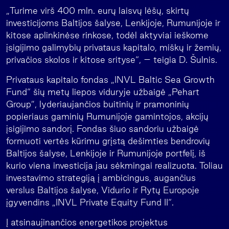
„Turime virš 400 mln. eurų laisvų lėšų, skirtų
investicijoms Baltijos šalyse, Lenkijoje, Rumunijoje ir
kitose aplinkinėse rinkose, todėl aktyviai ieškome
įsigijimo galimybių privataus kapitalo, miškų ir žemių,
privačios skolos ir kitose srityse“, – teigia D. Šulnis.
Privataus kapitalo fondas „INVL Baltic Sea Growth
Fund“ šių metų liepos viduryje užbaigė „Pehart
Group”, lyderiaujančios buitinių ir pramoninių
popieriaus gaminių Rumunijoje gamintojos, akcijų
įsigijimo sandorį. Fondas šiuo sandoriu užbaigė
formuoti vertės kūrimu grįstą dešimties bendrovių
Baltijos šalyse, Lenkijoje ir Rumunijoje portfelį, iš
kurio viena investicija jau sėkmingai realizuota. Toliau
investavimo strategiją į ambicingus, augančius
verslus Baltijos šalyse, Vidurio ir Rytų Europoje
įgyvendins „INVL Private Equity Fund II“.
Į atsinaujinančios energetikos projektus