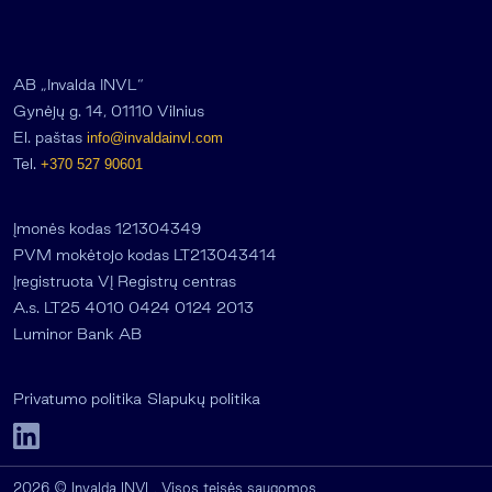
AB „Invalda INVL“
Gynėjų g. 14, 01110 Vilnius
El. paštas
info@invaldainvl.com
Tel.
+370 527 90601
Įmonės kodas 121304349
PVM mokėtojo kodas LT213043414
Įregistruota VĮ Registrų centras
A.s. LT25 4010 0424 0124 2013
Luminor Bank AB
Privatumo politika
Slapukų politika
2026 © Invalda INVL. Visos teisės saugomos.