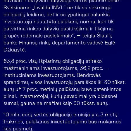
dažniau ir aktyviau dalyvauja vietos platinimuose.
Sveikiname „Invalda INVL” ne tik su sėkmingu
obligacijų leidimu, bet ir su ypatingai palankia
investuotojų nustatyta palūkanų norma, kuri tik
patvirtina rinkos dalyvių pasitikėjimą ir tikėjimą
grupės rodomais pasiekimais”, – teigia Šiaulių
banko Finansų rinkų departamento vadovė Eglė
Džiugytė.
63,8 proc. visų išplatintų obligacijų atiteko
mažmeniniams investuotojams, 36,2 proc. –
instituciniams investuotojams. Bendrovės
sprendimu, visos investuotojų paraiškos iki 30 tūkst.
eurų už 7 proc. metinių palūkanų buvo patenkintos
pilnai. Investuotojai, kurių pavedimai yra didesnei
sumai, gauna ne mažiau kaip 30 tūkst. eurų.
10 mln. eurų vertės obligacijų emisija yra 3 metų
trukmės, palūkanos investuotojams bus mokamos
kas pusmetį.