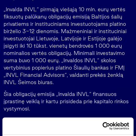
„Invalda INVL“ pirmąją viešąją 10 mln. eurų vertės
fiksuotų palūkanų obligacijų emisiją Baltijos šalių
privatiems ir instituciniams investuotojams platino
birželio 3-12 dienomis. Mažmeniniai ir instituciniai
investuotojai Lietuvoje, Latvijoje ir Estijoje galėjo
įsigyti iki 10 tūkst. vienetų bendrovės 1 000 eurų
nominalios vertės obligacijų. Minimali investavimo
suma buvo 1 000 eurų. „Invaldos INVL“ skolos
vertybinius popierius platino Šiaulių bankas ir FMĮ
„INVL Financial Advisors“, valdanti prekės ženklą
INVL Šeimos biuras.
Šia obligacijų emisija „Invalda INVL“ finansuos
įprastinę veiklą ir kartu prisideda prie kapitalo rinkos
vystymosi.
„Invalda INVL“ teiks „Nasdaq Vilnius“ prašymą dėl
bendrovės išplatintų obligacijų įtraukimo į „Nasdaq
Baltic“ skolos vertybinių popierių sąrašą ir leidimo