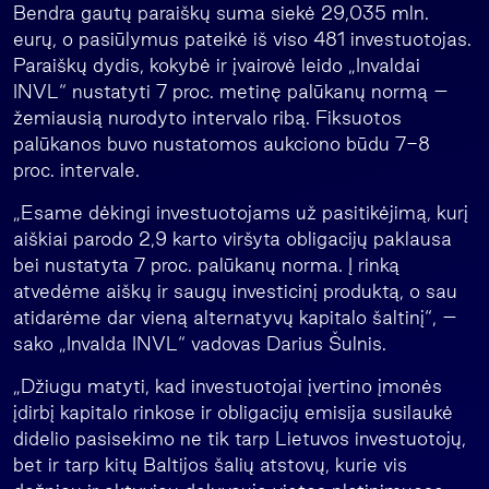
Bendra gautų paraiškų suma siekė 29,035 mln.
eurų, o pasiūlymus pateikė iš viso 481 investuotojas.
Paraiškų dydis, kokybė ir įvairovė leido „Invaldai
INVL“ nustatyti 7 proc. metinę palūkanų normą –
žemiausią nurodyto intervalo ribą. Fiksuotos
palūkanos buvo nustatomos aukciono būdu 7-8
proc. intervale.
„Esame dėkingi investuotojams už pasitikėjimą, kurį
aiškiai parodo 2,9 karto viršyta obligacijų paklausa
bei nustatyta 7 proc. palūkanų norma. Į rinką
atvedėme aiškų ir saugų investicinį produktą, o sau
atidarėme dar vieną alternatyvų kapitalo šaltinį“, –
sako „Invalda INVL“ vadovas Darius Šulnis.
„Džiugu matyti, kad investuotojai įvertino įmonės
įdirbį kapitalo rinkose ir obligacijų emisija susilaukė
didelio pasisekimo ne tik tarp Lietuvos investuotojų,
bet ir tarp kitų Baltijos šalių atstovų, kurie vis