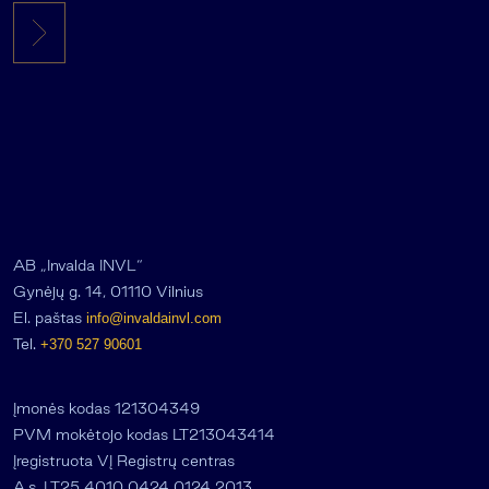
AB „Invalda INVL“
Gynėjų g. 14, 01110 Vilnius
El. paštas
info@invaldainvl.com
Tel.
+370 527 90601
Įmonės kodas 121304349
PVM mokėtojo kodas LT213043414
Įregistruota VĮ Registrų centras
A.s. LT25 4010 0424 0124 2013