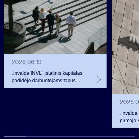
2026 06 19
„Invalda INVL“ įstatinis kapitalas
padidėjo darbuotojams tapus
akcininkais
2026 0
„Invalda
pirmojo 
256,3 ml