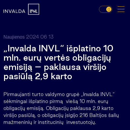
2024 06 13
Naujienos
„Invalda INVL“ išplatino 10
mln. eurų vertės obligacijų
emisiją – paklausa viršijo
pasiūlą 2,9 karto
Pirmaujanti turto valdymo grupė „Invalda INVL“
sėkmingai išplatino pirmą viešą 10 mln. eurų
obligacijų emisiją. Obligacijų paklausa 2,9 karto
viršijo pasiūlą, o obligacijų įsigijo 216 Baltijos šalių
mažmeninių ir institucinių investuotojų.