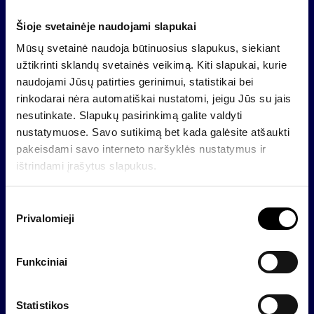
jomis prekiauti. Obligacijas įtraukti į prekybą
Šioje svetainėje naudojami slapukai
numatoma per 3 mėnesius.
Mūsų svetainė naudoja būtinuosius slapukus, siekiant
„Invaldos INVL“ iki 25 mln. eurų vertės viešai
užtikrinti sklandų svetainės veikimą. Kiti slapukai, kurie
platinamų obligacijų programos bazinį prospektą
naudojami Jūsų patirties gerinimui, statistikai bei
Lietuvos bankas patvirtino šių metų gegužės 28
rinkodarai nėra automatiškai nustatomi, jeigu Jūs su jais
dieną. Pagal programą „Invalda INVL“ gali išleisti
nesutinkate. Slapukų pasirinkimą galite valdyti
vieną ar daugiau nekonvertuojamųjų, eurais
nustatymuose. Savo sutikimą bet kada galėsite atšaukti
denominuotų iki 5 metų trukmės obligacijų.
pakeisdami savo interneto naršyklės nustatymus ir
Obligacijos užtikrinamos įkeičiant dalį bendrovei
ištrindami įrašytus slapukus.
priklausančių Šiaulių banko akcijų, siekiant, kad
obligacijų emisijos (skolos) ir įkeisto turto vertės
S
santykis būtų ne didesnis nei 50 proc.
Privalomieji
u
Apie „Invalda INVL“
t
i
Funkciniai
„Invalda INVL“ yra pirmaujanti turto valdymo grupė
k
Baltijos šalyse, veikianti daugiau kaip 30 metų.
i
Atvira, auganti ir savo veikla kurianti gerovę
m
Statistikos