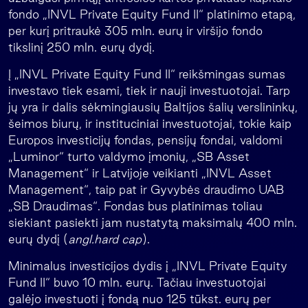
fondo „INVL Private Equity Fund II“ platinimo etapą,
per kurį pritraukė 305 mln. eurų ir viršijo fondo
tikslinį 250 mln. eurų dydį.
Į „INVL Private Equity Fund II“ reikšmingas sumas
investavo tiek esami, tiek ir nauji investuotojai. Tarp
jų yra ir dalis sėkmingiausių Baltijos šalių verslininkų,
šeimos biurų, ir instituciniai investuotojai, tokie kaip
Europos investicijų fondas, pensijų fondai, valdomi
„Luminor“ turto valdymo įmonių, „SB Asset
Management“ ir Latvijoje veikianti „INVL Asset
Management“, taip pat ir Gyvybės draudimo UAB
„SB Draudimas“. Fondas bus platinimas toliau
siekiant pasiekti jam nustatytą maksimalų 400 mln.
eurų dydį (
angl.hard cap
).
Minimalus investicijos dydis į „INVL Private Equity
Fund II“ buvo 10 mln. eurų. Tačiau investuotojai
galėjo investuoti į fondą nuo 125 tūkst. eurų per