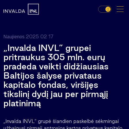
2025 02 17
Naujienos
„Invalda INVL” grupei
pritraukus 305 mln. eurų
pradeda veikti didžiausias
Baltijos šalyse privataus
kapitalo fondas, viršijęs
tikslinį dydį jau per pirmąjį
platinimą
„Invalda INVL” grupė šiandien paskelbė sėkmingai
užbaigusi pirmąjį antrosios kartos privataus kapitalo