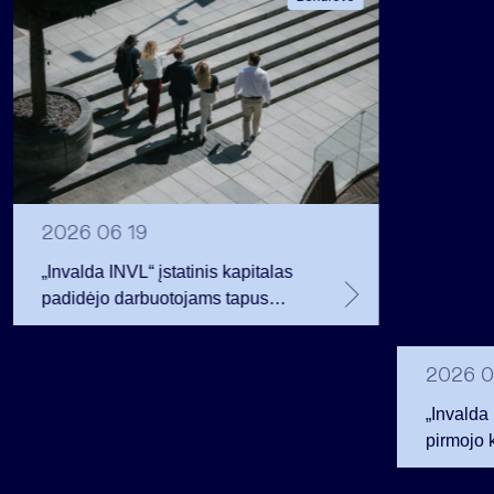
2026 06 19
„Invalda INVL“ įstatinis kapitalas
padidėjo darbuotojams tapus
akcininkais
2026 0
„Invalda
pirmojo 
256,3 ml