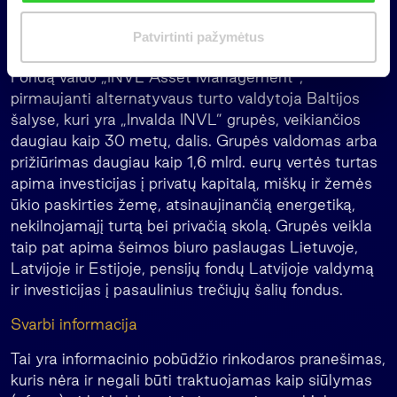
i
Lenkijoje, Rumunijoje ir platesniame Europos
m
Patvirtinti pažymėtus
Sąjungos regione.
a
s
Fondą valdo „INVL Asset Management“,
pirmaujanti alternatyvaus turto valdytoja Baltijos
šalyse, kuri yra „Invalda INVL” grupės, veikiančios
daugiau kaip 30 metų, dalis. Grupės valdomas arba
prižiūrimas daugiau kaip 1,6 mlrd. eurų vertės turtas
apima investicijas į privatų kapitalą, miškų ir žemės
ūkio paskirties žemę, atsinaujinančią energetiką,
nekilnojamąjį turtą bei privačią skolą. Grupės veikla
taip pat apima šeimos biuro paslaugas Lietuvoje,
Latvijoje ir Estijoje, pensijų fondų Latvijoje valdymą
ir investicijas į pasaulinius trečiųjų šalių fondus.
Svarbi informacija
Tai yra informacinio pobūdžio rinkodaros pranešimas,
kuris nėra ir negali būti traktuojamas kaip siūlymas