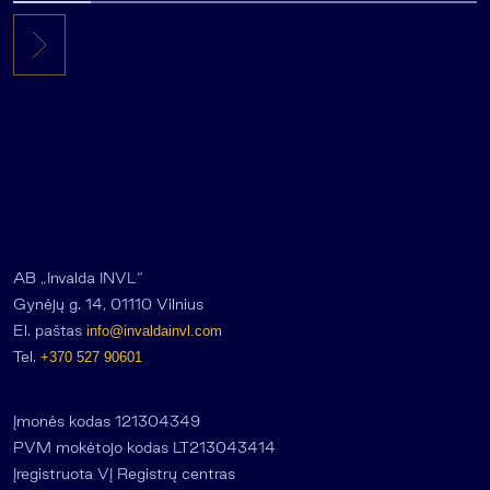
AB „Invalda INVL“
Gynėjų g. 14, 01110 Vilnius
El. paštas
info@invaldainvl.com
Tel.
+370 527 90601
Įmonės kodas 121304349
PVM mokėtojo kodas LT213043414
Įregistruota VĮ Registrų centras