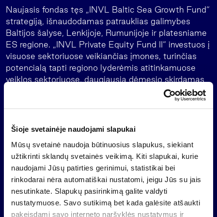
Naujasis fondas tęs „INVL Baltic Sea Growth Fund“
strategiją, išnaudodamas patrauklias galimybes
Baltijos šalyse, Lenkijoje, Rumunijoje ir platesniame
ES regione. „INVL Private Equity Fund II“ investuos į
visuose sektoriuose veikiančias įmones, turinčias
potencialą tapti regiono lyderėmis atitinkamuose
veiklos sektoriuose, daugiausia dėmesio skirdamas
daugumos ar reikšmingos mažumos akcijų paketų
įsigijimui. Aktyviai valdydamas investicijas, fondas
siekia skatinti ilgalaikės vertės kūrimą.
Šioje svetainėje naudojami slapukai
Numatoma, jog diversifikuotą fondo portfelį sudarys
10-12 įmonių. Planuojama suteikti vėlyvos plėtros
Mūsų svetainė naudoja būtinuosius slapukus, siekiant
kapitalą, taip pat vykdyti įmonių išpirkimo bei
užtikrinti sklandų svetainės veikimą. Kiti slapukai, kurie
„investuok ir vystyk“ strategijas. Investicijos dydis
naudojami Jūsų patirties gerinimui, statistikai bei
bus 10-40 mln. eurų, o tikslinis sieks apie 25–30
rinkodarai nėra automatiškai nustatomi, jeigu Jūs su jais
mln. eurų. Fondas taip pat sieks ir didesnių sandorių,
nesutinkate. Slapukų pasirinkimą galite valdyti
kuriuos galėtų vykdyti kartu su ko-investuotojais.
nustatymuose. Savo sutikimą bet kada galėsite atšaukti
pakeisdami savo interneto naršyklės nustatymus ir