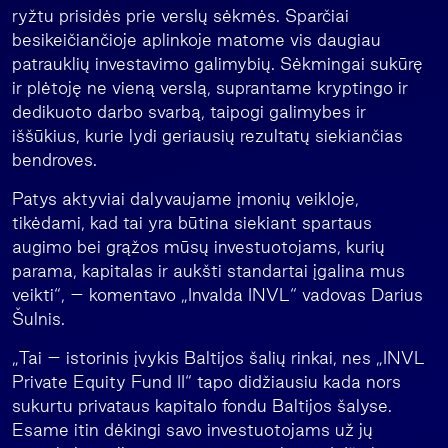
ryžtu prisidės prie verslų sėkmės. Sparčiai
besikeičiančioje aplinkoje matome vis daugiau
patrauklių investavimo galimybių. Sėkmingai sukūrę
ir plėtoję ne vieną verslą, suprantame kryptingo ir
dedikuoto darbo svarbą, taipogi galimybes ir
iššūkius, kurie lydi geriausių rezultatų siekiančias
bendroves.
Patys aktyviai dalyvaujame įmonių veikloje,
tikėdami, kad tai yra būtina siekiant spartaus
augimo bei grąžos mūsų investuotojams, kurių
parama, kapitalas ir aukšti standartai įgalina mus
veikti“, – komentavo „Invalda INVL“ vadovas Darius
Šulnis.
„Tai – istorinis įvykis Baltijos šalių rinkai, nes „INVL
Private Equity Fund II“ tapo didžiausiu kada nors
sukurtu privataus kapitalo fondu Baltijos šalyse.
Esame itin dėkingi savo investuotojams už jų