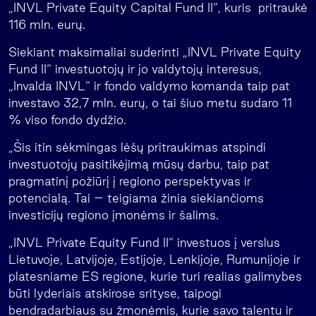
„INVL Private Equity Capital Fund II“, kuris pritraukė
116 mln. eurų.
Siekiant maksimaliai suderinti „INVL Private Equity
Fund II“ investuotojų ir jo valdytojų interesus,
„Invalda INVL“ ir fondo valdymo komanda taip pat
investavo 32,7 mln. eurų, o tai šiuo metu sudaro 11
% viso fondo dydžio.
„Šis itin sėkmingas lėšų pritraukimas atspindi
investuotojų pasitikėjimą mūsų darbu, taip pat
pragmatinį požiūrį į regiono perspektyvas ir
potencialą. Tai – teigiama žinia siekiančioms
investicijų regiono įmonėms ir šalims.
„INVL Private Equity Fund II“ investuos į verslus
Lietuvoje, Latvijoje, Estijoje, Lenkijoje, Rumunijoje ir
platesniame ES regione, kurie turi realias galimybes
būti lyderiais atskirose srityse, taipogi
bendradarbiaus su žmonėmis, kurie savo talentu ir