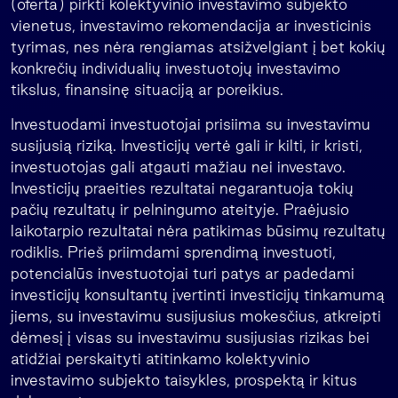
(oferta) pirkti kolektyvinio investavimo subjekto
vienetus, investavimo rekomendacija ar investicinis
tyrimas, nes nėra rengiamas atsižvelgiant į bet kokių
konkrečių individualių investuotojų investavimo
tikslus, finansinę situaciją ar poreikius.
Investuodami investuotojai prisiima su investavimu
susijusią riziką. Investicijų vertė gali ir kilti, ir kristi,
investuotojas gali atgauti mažiau nei investavo.
Investicijų praeities rezultatai negarantuoja tokių
pačių rezultatų ir pelningumo ateityje. Praėjusio
laikotarpio rezultatai nėra patikimas būsimų rezultatų
rodiklis. Prieš priimdami sprendimą investuoti,
potencialūs investuotojai turi patys ar padedami
investicijų konsultantų įvertinti investicijų tinkamumą
jiems, su investavimu susijusius mokesčius, atkreipti
dėmesį į visas su investavimu susijusias rizikas bei
atidžiai perskaityti atitinkamo kolektyvinio
investavimo subjekto taisykles, prospektą ir kitus