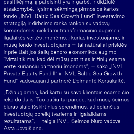
pasitikėjimą, jį pateisinti yra ir garbė, ir didžiulė
atsakomybė. Tęsime sėkmingą pirmosios kartos
fondo „INVL Baltic Sea Growth Fund” investavimo
strategiją ir dirbsime ranka rankon su vadovų
komandomis, siekdami transformacinio augimo ir
ilgalaikės vertės įmonėms, į kurias investuojame, ir
mūsų fondo investuotojams – tai natūraliai prisidės
ir prie Baltijos šalių bendro ekonomikos augimo.
Tvirtai tikime, kad dėl mūsų patirties ir žinių esame
vertę kuriančiu partneriu įmonėms”, – sako „INVL
Private Equity Fund II“ ir INVL Baltic Sea Growth
Fund“ vadovaujanti partnerė Deimantė Korsakaitė.
„Džiaugiamės, kad kartu su savo klientais esame šio
rekordo dalis. Tuo pačiu tai parodo, kad mūsų šeimos
biuras siūlo išskirtinius sprendimus, atliepiančius
investuotojų poreikį tvariems ir ilgalaikiams
rezultatams“, – teigia INVL Šeimos biuro vadovė
Asta Jovaišienė.