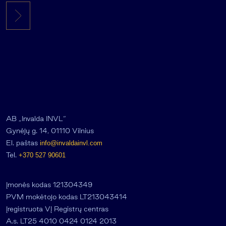
AB „Invalda INVL“
Gynėjų g. 14, 01110 Vilnius
El. paštas
info@invaldainvl.com
Tel.
+370 527 90601
Įmonės kodas 121304349
PVM mokėtojo kodas LT213043414
Įregistruota VĮ Registrų centras
A.s. LT25 4010 0424 0124 2013