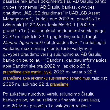
pasirašė reikiamus dokumentus su AB Šiaulių banko
grupės įmonėmis (AB Šiaulių bankas, gyvybės
draudimo UAB „SB draudimas“ ir UAB „SB Asset
Management“), kuriais nuo 2023 m. gruodžio 1 d.
(vidurnaktį iš 2023 m. lapkričio 30 d. į 2023 m.
gruodžio 1 d.) susijungimui perduodami verslai pagal
2022 m. lapkričio 22 d. pagrindinę sutartį (angl.
Master Agreement
) dėl „Invaldos INVL“ netiesiogiai
valdomų mažmeninių klientų turto valdymo ir
gyvybės draudimo verslų sujungimo su AB Šiaulių
banko grupe; toliau – Sandoris; daugiau informacijos
apie Sandorį skelbta 2022 m. lapkričio 23 d.
, 2023 m. vasario 22 d.
pranešime apie esminį įvykį
, taip pat
pranešime apie akcininkų susirinkimo sprendimus
2023 m. lapkričio 22 d.
.
pranešime
Po aukščiau nurodytų verslų sujungimo Šiaulių
banko grupė, be jau teikiamų finansinių paslaugų,
nuo 2023 m. gruodžio 1 d. valdys antrosios ir