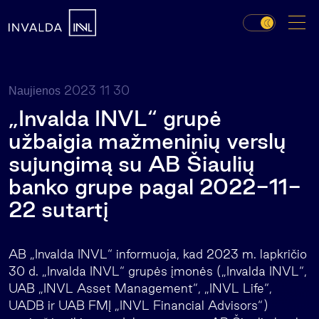
2023 11 30
Naujienos
„Invalda INVL“ grupė
užbaigia mažmeninių verslų
sujungimą su AB Šiaulių
banko grupe pagal 2022-11-
22 sutartį
AB „Invalda INVL“ informuoja, kad 2023 m. lapkričio
30 d. „Invalda INVL“ grupės įmonės („Invalda INVL“,
UAB „INVL Asset Management“, „INVL Life“,
UADB ir UAB FMĮ „INVL Financial Advisors“)