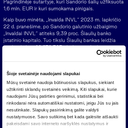
Pagrindinėje sutartyje, kuri Sandorio šalių užfiksuota
1,6 mln. EUR ir kuri sumokama pinigais.
Kaip buvo minėta, „Invalda INVL“ 2023 m. lapkričio
22 d. pranešime, po Sandorio galutinio užbaigimo
„Invaldai INVL“ atiteks 9,39 proc. Šiaulių banko
įstatinio kapitalo. Tuo tikslu Šiaulių bankas leidžia
naują tikslinę 62.270.383 akcijų emisiją, kurių
kiekvienos akcijos kaina 0,645 EUR. Šios emisijos
išleidimui, be kita ko, papildomai turės būti gautas
Lietuvos banko leidimas įregistruoti Šiaulių banko
Šioje svetainėje naudojami slapukai
įstatų pakeitimus. Šis leidimas pagal reguliavimą gali
būti gautas tik po naujų Šiaulių banko akcijų
Mūsų svetainė naudoja būtinuosius slapukus, siekiant
apmokėjimo.
užtikrinti sklandų svetainės veikimą. Kiti slapukai, kurie
naudojami Jūsų patirties gerinimui, statistikai bei
Taigi, galutinis Sandorio užbaigimas, įvyks gavus
rinkodarai nėra automatiškai nustatomi, jeigu Jūs su jais
aukščiau nurodytą Lietuvos banko leidimą
nesutinkate. Slapukų pasirinkimą galite valdyti
įregistruoti Šiaulių banko įstatų pakeitimus,
nustatymuose. Savo sutikimą bet kada galėsite atšaukti
įregistravus banko įstatinio kapitalo padidinimą
pakeisdami savo interneto naršyklės nustatymus ir
Juridinių asmenų registre, naujas akcijas įregistravus