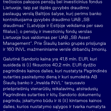
trečiosios pakopos pensijų bei investicinius fondus
Lietuvoje, taip pat išplės gyvybės draudimo
paslaugų verslą Baltijos šalyse, kurį perims banko
kontroliuojama gyvybės draudimo UAB „SB
draudimas“ (Latvijoje ir Estijoje veikdama per savo
filialus), o pensijų ir investicinių fondų verslas
Lietuvoje bus valdomas per UAB „SB Asset
Management“. Prie Šiaulių banko grupės prisijungia
ir 160 INVL mažmeniniame versle dirbančių žmonių.
Galutinė Sandorio kaina yra 41,8 mln. EUR, kuri
susideda iš (i) fiksuotos 40,2 mln. EUR dydžio
pagrindinės kainos dalies, kuri nustatyta Pagrindinės
sutarties pasirašymo dieną ir kuri sumokėta AB
Šiaulių banko ir „Invalda INVL“ tarpusavio
priešpriešinių vienarūšių reikalavimų, atsiradusių
Pagrindinės sutarties ir kitų Sandorio dokumentų
pagrindu, įskaitymo būdu ir iš (ii) kintamos kainos
dalies, kurios nustatymo sąlygos ir tvarka numatyta