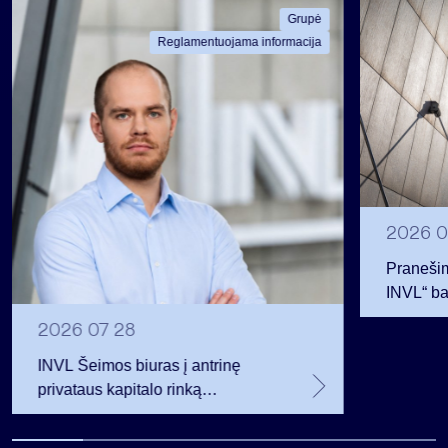
Grupė
Reglamentuojama informacija
2026 0
Pranešim
INVL“ ba
2026 07 28
INVL Šeimos biuras į antrinę
privataus kapitalo rinką
investuojantį fondą pritraukė 17,4
mln. JAV dolerių