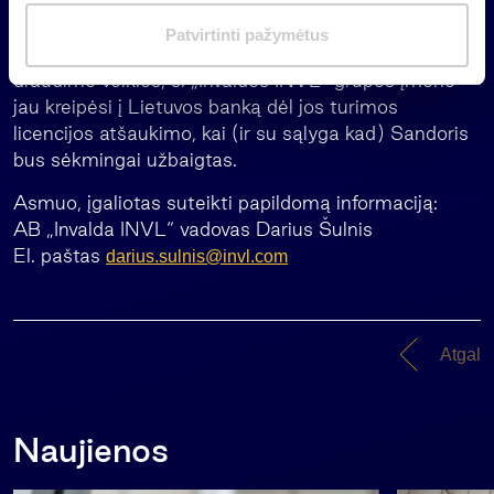
bendrovės Turto valdymo veiklos vadovo pareigas.
m
Taip pat, atsižvelgiant į tai, kad po Sandorio
Patvirtinti pažymėtus
a
užbaigimo „INVL Life“, UADB nebevykdys gyvybės
s
draudimo veiklos, ši „Invaldos INVL“ grupės įmonė
jau kreipėsi į Lietuvos banką dėl jos turimos
licencijos atšaukimo, kai (ir su sąlyga kad) Sandoris
bus sėkmingai užbaigtas.
Asmuo, įgaliotas suteikti papildomą informaciją:
AB „Invalda INVL“ vadovas Darius Šulnis
El. paštas
darius.sulnis@invl.com
Atgal
Naujienos