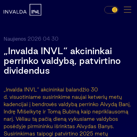
2026 04 30
Naujienos
„Invalda INVL“ akcininkai
perrinko valdybą, patvirtino
dividendus
„Invalda INVL“ akcininkai balandžio 30
d. visuotiniame susirinkime naujai ketverių metų
kadencijai į bendrovės valdybą perrinko Alvydą Banį,
Indrę Mišeikytę ir Tomą Bubiną kaip nepriklausomą
narį. Vėliau tą pačią dieną vykusiame valdybos
posėdyje pirmininku išrinktas Alvydas Banys.
Susirinkimas taipogi patvirtino 2025 metų