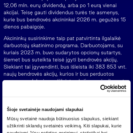
12,06 mln. eurų dividendų, arba po 1 eurą vienai
akcijai. Teisę gauti dividendus turės tie asmenys,
kurie bus bendrovės akcininkai 2026 m. gegužės 15
dienos pabaigoje.
Akcininkų susirinkime taip pat patvirtinta ilgalaikė
darbuotojų skatinimo programa. Darbuotojams, su
kuriais 2023 m. buvo sudarytos opcionų sutartys,
šiemet bus suteikta teisė įgyti bendrovės akcijų.
Siekiant tai įgyvendinti, bus išleista iki 383 853 vnt.
naujų bendrovės akcijų, kurios ir bus perduotos
programos dalyviams. Išleistų akcijų nominalia verte
bus didinamas bendrovės įstatinis kapitalas.
Taip pat pritarta, kad sėkmingai veikianti akcijų
opcionų programa būtų tęsiama – 2026 metais
Šioje svetainėje naudojami slapukai
darbuotojams bus siūloma sudaryti naujas opcionų
Mūsų svetainė naudoja būtinuosius slapukus, siekiant
sutartis, pagal kurias jie po 3 metų galės įsigyti iki
užtikrinti sklandų svetainės veikimą. Kiti slapukai, kurie
100 tūkst. vnt. įmonės akcijų.
naudojami Jūsų patirties gerinimui, statistikai bei