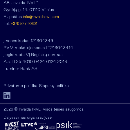
AB „Invalda INVL“
Gynėjų g. 14, 01110 Vilnius
El. paštas
info@invaldainvl.com
Tel.
+370 527 90601
Įmonės kodas 121304349
PVM mokėtojo kodas LT213043414
Įregistruota VĮ Registrų centras
A.s. LT25 4010 0424 0124 2013
Luminor Bank AB
Privatumo politika
Slapukų politika
2026 © Invalda INVL. Visos teisės saugomos.
Dalyvavimas organizacijose: