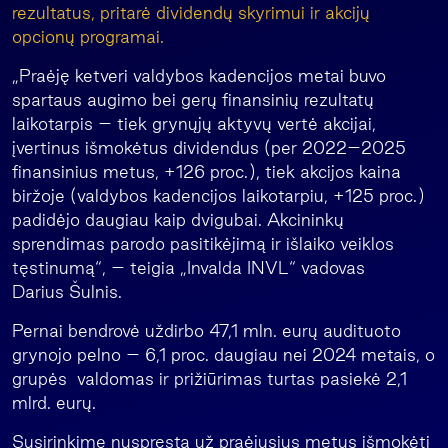
rezultatus, pritarė dividendų skyrimui ir akcijų
opcionų programai.
„Praėję ketveri valdybos kadencijos metai buvo
spartaus augimo bei gerų finansinių rezultatų
laikotarpis – tiek grynųjų aktyvų vertė akcijai,
įvertinus išmokėtus dividendus (per 2022–2025
finansinius metus, +126 proc.), tiek akcijos kaina
biržoje (valdybos kadencijos laikotarpiu, +125 proc.)
padidėjo daugiau kaip dvigubai. Akcininkų
sprendimas parodo pasitikėjimą ir išlaiko veiklos
tęstinumą“, – teigia „Invalda INVL“ vadovas
Darius Šulnis.
Pernai bendrovė uždirbo 47,1 mln. eurų audituoto
grynojo pelno – 6,1 proc. daugiau nei 2024 metais, o
grupės valdomas ir prižiūrimas turtas pasiekė 2,1
mlrd. eurų.
Susirinkime nuspręsta už praėjusius metus išmokėti