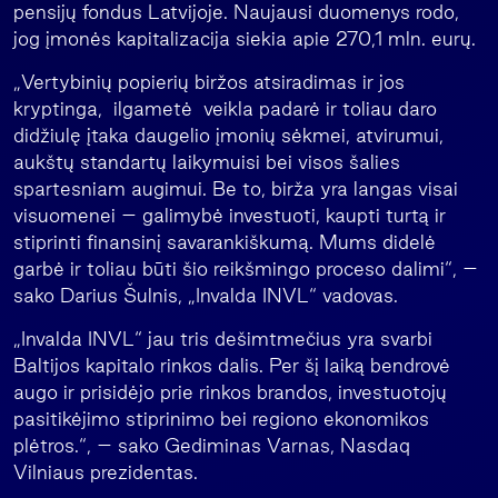
pensijų fondus Latvijoje. Naujausi duomenys rodo,
jog įmonės kapitalizacija siekia apie 270,1 mln. eurų.
„Vertybinių popierių biržos atsiradimas ir jos
kryptinga, ilgametė veikla padarė ir toliau daro
didžiulę įtaka daugelio įmonių sėkmei, atvirumui,
aukštų standartų laikymuisi bei visos šalies
spartesniam augimui. Be to, birža yra langas visai
visuomenei – galimybė investuoti, kaupti turtą ir
stiprinti finansinį savarankiškumą. Mums didelė
garbė ir toliau būti šio reikšmingo proceso dalimi“, –
sako Darius Šulnis, „Invalda INVL“ vadovas.
„Invalda INVL“ jau tris dešimtmečius yra svarbi
Baltijos kapitalo rinkos dalis. Per šį laiką bendrovė
augo ir prisidėjo prie rinkos brandos, investuotojų
pasitikėjimo stiprinimo bei regiono ekonomikos
plėtros.“, – sako Gediminas Varnas, Nasdaq
Vilniaus prezidentas.