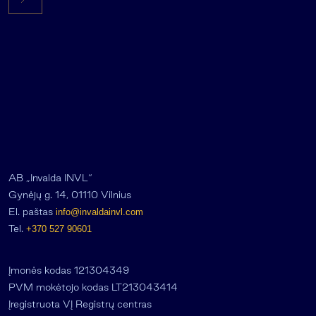
AB „Invalda INVL“
Gynėjų g. 14, 01110 Vilnius
El. paštas
info@invaldainvl.com
Tel.
+370 527 90601
Įmonės kodas 121304349
PVM mokėtojo kodas LT213043414
Įregistruota VĮ Registrų centras