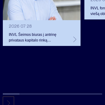
INVL fon
viešą obl
12 mln. 
planavo
2026 07 28
INVL Šeimos biuras į antrinę
privataus kapitalo rinką
investuojantį fondą pritraukė 17,4
mln. JAV dolerių