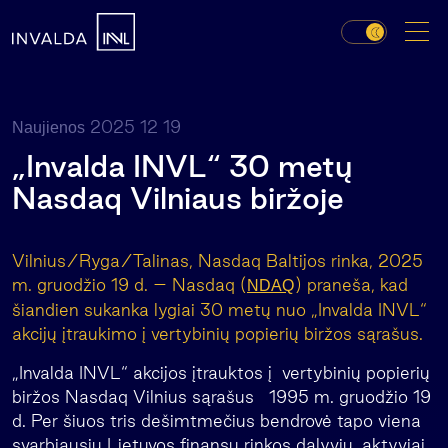
2025 12 19
Naujienos
„Invalda INVL“ 30 metų
Nasdaq Vilniaus biržoje
Vilnius/Ryga/Talinas, Nasdaq Baltijos rinka, 2025
m. gruodžio 19 d. – Nasdaq (
) praneša, kad
NDAQ
šiandien sukanka lygiai 30 metų nuo „Invalda INVL“
akcijų įtraukimo į vertybinių popierių biržos sąrašus
.
„Invalda INVL“ akcijos įtrauktos į vertybinių popierių
biržos Nasdaq Vilnius sąrašus 1995 m. gruodžio 19
d. Per šiuos tris dešimtmečius bendrovė tapo viena
svarbiausių Lietuvos finansų rinkos dalyvių, aktyviai