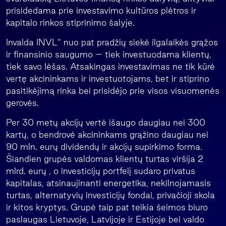
prisidedama prie investavimo kultūros plėtros ir
kapitalo rinkos stiprinimo šalyje.
Invalda INVL“ nuo pat pradžių siekė ilgalaikės grąžos
ir finansinio saugumo – tiek investuodama klientų,
tiek savo lėšas. Atsakingas investavimas ne tik kūrė
vertę akcininkams ir investuotojams, bet ir stiprino
pasitikėjimą rinka bei prisidėjo prie visos visuomenės
gerovės.
Per 30 metų akcijų vertė išaugo daugiau nei 300
kartų, o bendrovė akcininkams grąžino daugiau nei
90 mln. eurų dividendų ir akcijų supirkimo forma.
Šiandien grupės valdomas klientų turtas viršija 2
mlrd. eurų , o investicijų portfelį sudaro privatus
kapitalas, atsinaujinanti energetika, nekilnojamasis
turtas, alternatyvių investicijų fondai, privačioji skola
ir kitos kryptys. Grupė taip pat teikia šeimos biuro
paslaugas Lietuvoje, Latvijoje ir Estijoje bei valdo