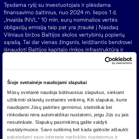
Tęsdama ryšį su investuotojais ir plėsdama
finansavimo šaltinius, nuo 2024 m. liepos 1 d.
„Invalda INVL“ 10 mln. eurų nominalios vertės
obligacijų emisiją taip pat yra įtraukė į Nasdaq
Vilniaus biržos Baltijos skolos vertybinių popierių
sąrašą. Tai dar vienas žingsnis, leidžiantis bendrovei
išnaudoti Baltijos kapitalo rinkos infrastruktūrą ir
užtikrinantis investuotojams patrauklias galimybes.
Apie „Invalda INVL“
„Invalda INVL“ yra pirmaujanti turto valdymo grupė
Šioje svetainėje naudojami slapukai
Baltijos šalyse, veikianti daugiau kaip 30 metų.
Mūsų svetainė naudoja būtinuosius slapukus, siekiant
Atvira, auganti ir savo veikla kurianti gerovę
užtikrinti sklandų svetainės veikimą. Kiti slapukai, kurie
žmonėms. Mūsų grupės valdomas arba prižiūrimas
naudojami Jūsų patirties gerinimui, statistikai bei
daugiau kaip 2 mlrd. eurų vertės turtas apima
rinkodarai nėra automatiškai nustatomi, jeigu Jūs su jais
investicijas į privatų kapitalą, miškų ir žemės ūkio
nesutinkate. Slapukų pasirinkimą galite valdyti
paskirties žemę, atsinaujinančią energetiką,
nustatymuose. Savo sutikimą bet kada galėsite atšaukti
nekilnojamąjį turtą bei privačią skolą. Grupės veikla
pakeisdami savo interneto naršyklės nustatymus ir