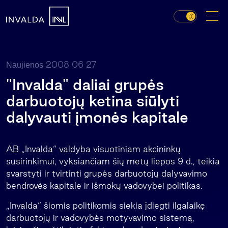
2008 06 27
Naujienos
"Invalda" daliai grupės
darbuotojų ketina siūlyti
dalyvauti įmonės kapitale
AB „Invalda“ valdyba visuotiniam akcininkų
susirinkimui, vyksiančiam šių metų liepos 9 d., teikia
svarstyti ir tvirtinti grupės darbuotojų dalyvavimo
bendrovės kapitale ir išmokų vadovybei politikas.
„Invalda“ šiomis politikomis siekia įdiegti ilgalaikę
darbuotojų ir vadovybės motyvavimo sistemą,