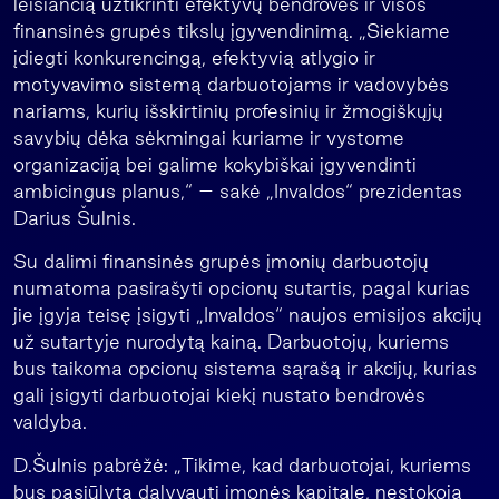
leisiančią užtikrinti efektyvų bendrovės ir visos
finansinės grupės tikslų įgyvendinimą. „Siekiame
įdiegti konkurencingą, efektyvią atlygio ir
motyvavimo sistemą darbuotojams ir vadovybės
nariams, kurių išskirtinių profesinių ir žmogiškųjų
savybių dėka sėkmingai kuriame ir vystome
organizaciją bei galime kokybiškai įgyvendinti
ambicingus planus,“ – sakė „Invaldos“ prezidentas
Darius Šulnis.
Su dalimi finansinės grupės įmonių darbuotojų
numatoma pasirašyti opcionų sutartis, pagal kurias
jie įgyja teisę įsigyti „Invaldos“ naujos emisijos akcijų
už sutartyje nurodytą kainą. Darbuotojų, kuriems
bus taikoma opcionų sistema sąrašą ir akcijų, kurias
gali įsigyti darbuotojai kiekį nustato bendrovės
valdyba.
D.Šulnis pabrėžė: „Tikime, kad darbuotojai, kuriems
bus pasiūlyta dalyvauti įmonės kapitale, nestokoja