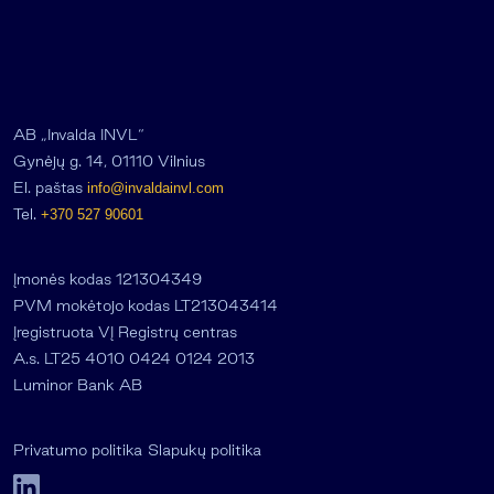
AB „Invalda INVL“
Gynėjų g. 14, 01110 Vilnius
El. paštas
info@invaldainvl.com
Tel.
+370 527 90601
Įmonės kodas 121304349
PVM mokėtojo kodas LT213043414
Įregistruota VĮ Registrų centras
A.s. LT25 4010 0424 0124 2013
Luminor Bank AB
Privatumo politika
Slapukų politika