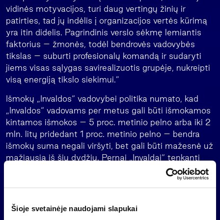
vidinės motyvacijos, turi daug vertingų žinių ir
patirties, tad jų indėlis į organizacijos vertės kūrimą
yra itin didelis. Pagrindinis verslo sėkmę lemiantis
faktorius – žmonės, todėl bendrovės vadovybės
tikslas – suburti profesionalų komandą ir sudaryti
jiems visas sąlygas savirealizuotis grupėje, nukreipti
visą energiją tikslo siekimui.”
Išmokų „Invaldos“ vadovybei politika numato, kad
„Invaldos“ vadovams per metus gali būti išmokamos
kintamos išmokos – 5 proc. metinio pelno arba iki 2
mln. litų pridedant 1 proc. metinio pelno – bendra
išmokų suma negali viršyti, bet gali būti mažesnė už
mažiausią iš šių dydžių. Pernai „Invaldai“ tenkanti
grupės pelno dalis siekė 79 mln. litų.
Apie finansinę grupę „Invalda“
Finansinės grupės „Invalda“ veiklos strategija
Šioje svetainėje naudojami slapukai
sutelkta turto valdymo ir privačios bei investicinės