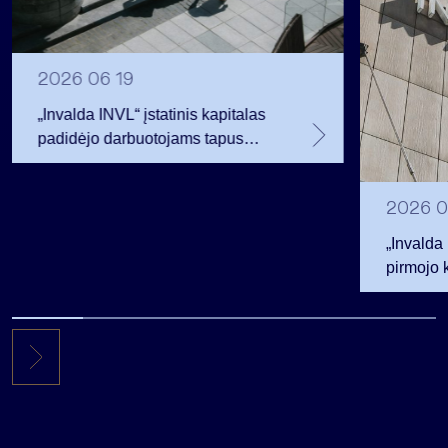
2026 06 19
„Invalda INVL“ įstatinis kapitalas
padidėjo darbuotojams tapus
akcininkais
2026 0
„Invalda
pirmojo 
256,3 ml