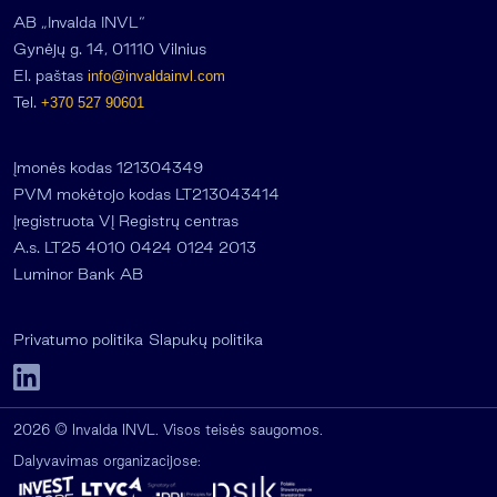
AB „Invalda INVL“
Gynėjų g. 14, 01110 Vilnius
El. paštas
info@invaldainvl.com
Tel.
+370 527 90601
Įmonės kodas 121304349
PVM mokėtojo kodas LT213043414
Įregistruota VĮ Registrų centras
A.s. LT25 4010 0424 0124 2013
Luminor Bank AB
Privatumo politika
Slapukų politika
2026 © Invalda INVL. Visos teisės saugomos.
Dalyvavimas organizacijose: