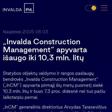
2005 08 03
Naujienos
„Invalda Construction
Management“ apyvarta
išaugo iki 10,3 mln. litų
Statybos objektų valdymo ir rangos paslaugų
bendrovės „Invalda Construction Management“
(„InCM“) apyvarta pirmąjį šių metų pusmetį siekė
10,3 mln. litų ir buvo 7,3 proc. didesnė nei tuo pačiu
laikotarpiu pernai.
„InCM“ generalinis direktorius Arvydas Tarasevičius