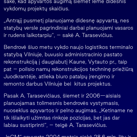
sakė, kad apyvartos augimą šiemet lėmė didesnis
vykdomų projektų skaičius.
„Antrąjį pusmetį planuojame didesnę apyvartą, nes
statybų versle pagrindiniai darbai planuojami vasaros
ir rudens laikotarpiu“, – sakė A. Tarasevičius.
Bendrovė šiuo metu vykdo naujo logistikos terminalo
statybą Vilniuje, buvusio administracinio pastato
rekonstrukciją į daugiabutį Kaune, Vytauto pr., taip
pat – poilsio namų rekonstrukcijos techninę priežiūrą
Juodkrantėje, atlieka biuro patalpų įrengimo ir
remonto darbus Vilniuje bei kitus projektus.
Pasak A. Tarasevičiaus, šiemet ir 2006—aisiais
planuojamas tolimesnis bendrovės vystymasis,
nuoseklus apyvartos ir pelno augimas. „Ketiname ne
tik išlaikyti užimtas rinkoje pozicijas, bet jas dar
labiau sustiprinti“, – teigė A. Tarasevičius.
„InCM“ apyvarta 2004 metais siekė 28,6 mln. litų ir