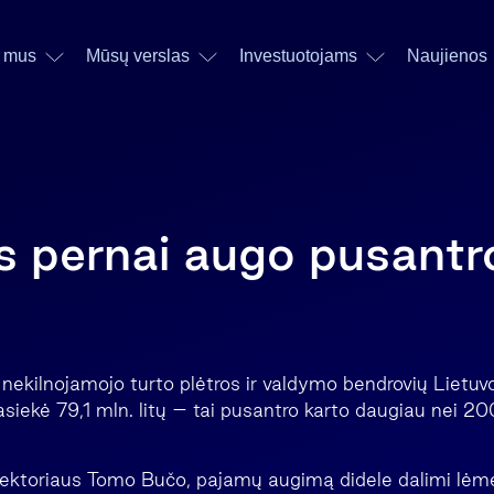
 mus
Mūsų verslas
Investuotojams
Naujienos
 pernai augo pusantr
 nekilnojamojo turto plėtros ir valdymo bendrovių Lietuv
siekė 79,1 mln. litų – tai pusantro karto daugiau nei 20
ektoriaus Tomo Bučo, pajamų augimą didele dalimi lėmė