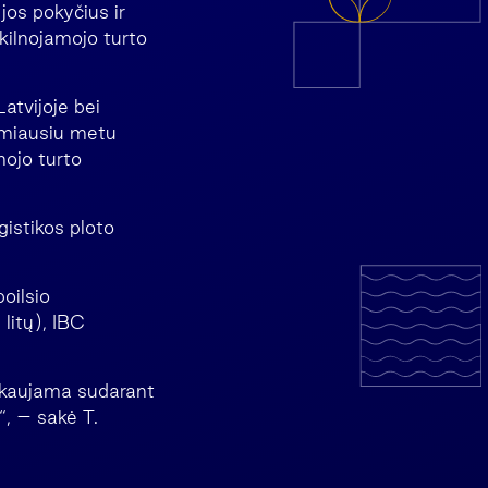
jos pokyčius ir
ekilnojamojo turto
atvijoje bei
timiausiu metu
mojo turto
gistikos ploto
oilsio
litų), IBC
inkaujama sudarant
“, – sakė T.