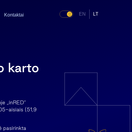
EN
LT
Kontaktai
o karto
oje „inRED“
05-aisiais (51,9
 pasirinkta