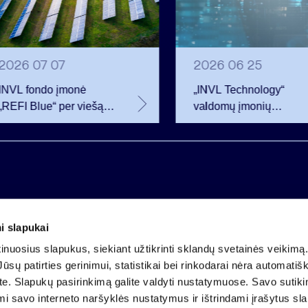
2026 07 07
2026 06 25
INVL fondo įmonė
„INVL Technology“
„REFI Blue“ per viešą
valdomų įmonių
obligacijų emisiją
darbuotojai realizavo
pritraukė 12 mln. eurų –
opcionus ir tapo
2 mln. daugiau nei
akcininkais
planavo
i slapukai
Įmonės kodas 121304349
nuosius slapukus, siekiant užtikrinti sklandų svetainės veikimą. 
PVM mokėtojo kodas LT213043414
ūsų patirties gerinimui, statistikai bei rinkodarai nėra automatiš
Įregistruota VĮ Registrų centras
ate. Slapukų pasirinkimą galite valdyti nustatymuose. Savo sutik
A.s. LT25 4010 0424 0124 2013
mi savo interneto naršyklės nustatymus ir ištrindami įrašytus sl