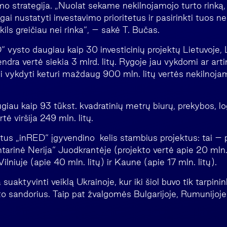
mo strategija. „Nuolat sekame nekilnojamojo turto rinką, 
ai nustatyti investavimo prioritetus ir pasirinkti tuos n
ils greičiau nei rinka“, – sakė T. Bučas.
vysto daugiau kaip 30 investicinių projektų Lietuvoje, L
endra vertė siekia 3 mlrd. litų. Rygoje jau vykdomi ar ar
i vykdyti keturi maždaug 900 mln. litų vertės nekilnoja
iau kaip 93 tūkst. kvadratinių metrų biurų, prekybos, lo
rtė viršija 249 mln. litų.
tus „inRED“ įgyvendino kelis stambius projektus: tai – p
arinė Nerija“ Juodkrantėje (projekto vertė apie 20 mln. 
Vilniuje (apie 40 mln. litų) ir Kaune (apie 17 mln. litų).
uaktyvinti veiklą Ukrainoje, kur iki šiol buvo tik tarpin
to sandorius. Taip pat žvalgomės Bulgarijoje, Rumunijoje