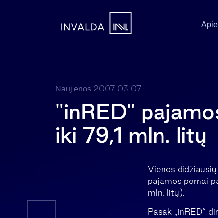
Apie
2007 03 07
Naujienos
"inRED" pajamos
iki 79,1 mln. litų
Vienos didžiausių
pajamos pernai pa
mln. litų).
Pasak „inRED“ dir