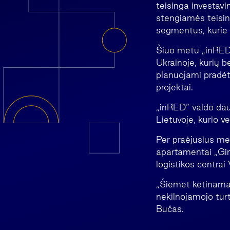
teisinga investavi
stengiamės teising
segmentus, kurie k
Šiuo metu „inRED“ 
Ukrainoje, kurių b
planuojami pradėt
projektai.
„inRED“ valdo daug
Lietuvoje, kurio ve
Per praėjusius me
apartamentai „Gint
logistikos centrai 
„Šiemet ketinama s
nekilnojamojo tur
Bučas.