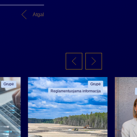
Atgal
Grupė
Grupė
Reglamentuojama informacija