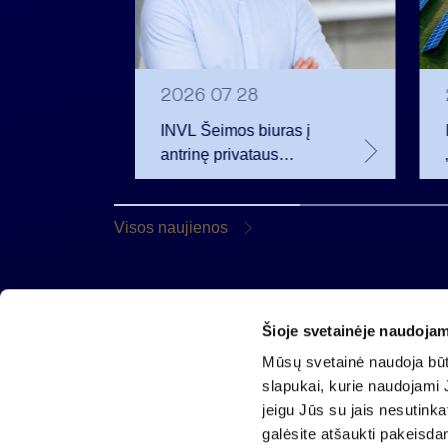
2026 07 28
t
INVL Šeimos biuras į
uropos
antrinę privataus
kapitalo rinką
rivataus
investuojantį fondą
pritraukė 17,4 mln. JAV
Visos naujienos
dolerių
Šioje svetainėje naudojam
AB „Invalda INVL“
Mūsų svetainė naudoja būti
Gynėjų g. 14, 01110 Vilnius
slapukai, kurie naudojami J
El. paštas
info@invaldainvl.com
jeigu Jūs su jais nesutink
Tel.
+370 527 90601
galėsite atšaukti pakeisda