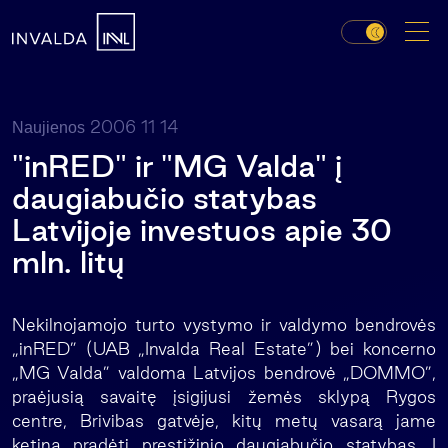
2006 11 14
Naujienos
"inRED" ir "MG Valda" į
daugiabučio statybas
Latvijoje investuos apie 30
mln. litų
Nekilnojamojo turto vystymo ir valdymo bendrovės
„inRED” (UAB „Invalda Real Estate”) bei koncerno
„MG Valda” valdoma Latvijos bendrovė „DOMMO”,
praėjusią savaitę įsigijusi žemės sklypą Rygos
centre, Brivibas gatvėje, kitų metų vasarą jame
ketina pradėti prestižinio daugiabučio statybas. Į