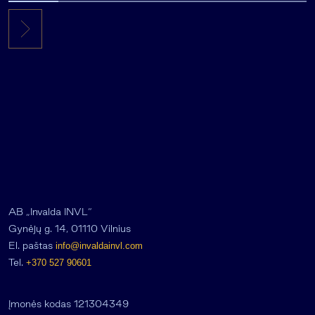
AB „Invalda INVL“
Gynėjų g. 14, 01110 Vilnius
El. paštas
info@invaldainvl.com
Tel.
+370 527 90601
Įmonės kodas 121304349