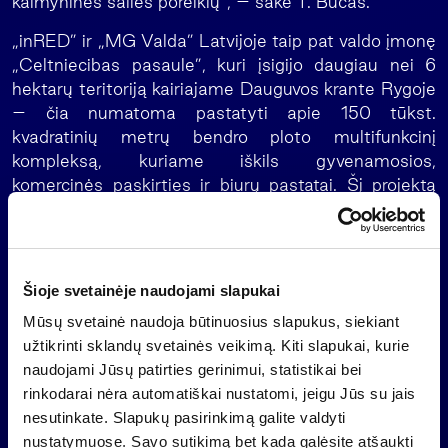
kaimyninės šalies poreikių”, – sakė T. Bučas.
„inRED” ir „MG Valda” Latvijoje taip pat valdo įmonę
„Celtniecibas pasaule”, kuri įsigijo daugiau nei 6
hektarų teritoriją kairiajame Dauguvos krante Rygoje
– čia numatoma pastatyti apie 150 tūkst.
kvadratinių metrų bendro ploto multifunkcinį
kompleksą, kuriame iškils gyvenamosios,
komercinės paskirties ir biurų pastatai. Šį projektą
numatoma įgyvendinti 2008-2011 metais ir
investuoti apie 500-600 mln. litų.
Lietuvoje „inRED” ir „MG Valda” valdoma bendrovė
Šioje svetainėje naudojami slapukai
„DOMMO Nerija” yra įsigijusi Klaipėdos jachtklubą, į
kurio rekreacinio komplekso statybą numatoma
Mūsų svetainė naudoja būtinuosius slapukus, siekiant
investuoti apie 15 mln. litų, dar tiek pat bus skiriama
užtikrinti sklandų svetainės veikimą. Kiti slapukai, kurie
prieplaukoms rekonstruoti. Siekiama remiantis
naudojami Jūsų patirties gerinimui, statistikai bei
istorine medžiaga suprojektuoti šiuolaikišką, aukšto
rinkodarai nėra automatiškai nustatomi, jeigu Jūs su jais
lygio, patogią pramoginių ir kruizinių jachtų bei
nesutinkate. Slapukų pasirinkimą galite valdyti
katerių prieplauką su visa europinius standartus
nustatymuose. Savo sutikimą bet kada galėsite atšaukti