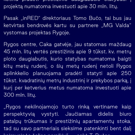
projektą numatoma investuoti apie 30 mln. litų.
Pasak „inRED” direktoriaus Tomo Bučo, tai bus jau
ketvirtas bendrovės kartu su partnere „MG Valda”
vystomas projektas Rygoje.
Rygos centre, Caka gatvėje, jau statomas maždaug
45 mln. litų vertės prestižinis apie 9 tūkst. kv. metrų
ploto daugiabutis, kurio statybas numatoma baigti
kitų metų rudenį, o šių metų rudenį netoli Rygos
aplinkkelio planuojama pradėti statyti apie 250
tūkst. kvadratinių metrų industrinį ir prekybos parką, į
kurį per ketverius metus numatoma investuoti apie
300 mln. litų.
„Rygos nekilnojamojo turto rinką vertiname kaip
perspektyvią vystyti. Jaučiamas didelis biuro
patalpų trūkumas ir prestižinių apartamentų stoka,
tad su savo partneriais sieksime patenkinti bent dalį