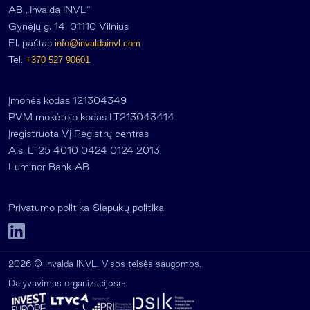
AB „Invalda INVL“
Gynėjų g. 14, 01110 Vilnius
El. paštas
info@invaldainvl.com
Tel.
+370 527 90601
Įmonės kodas 121304349
PVM mokėtojo kodas LT213043414
Įregistruota VĮ Registrų centras
A.s. LT25 4010 0424 0124 2013
Luminor Bank AB
Privatumo politika
Slapukų politika
2026 © Invalda INVL. Visos teisės saugomos.
Dalyvavimas organizacijose: