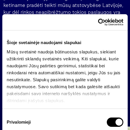
ketiname pradėti teikti mūsų atstovybėse Latvijoje,
kur dėl rinkos neapibrėžtumo tokios paslaugos yra
itin svarbios ir reikalingos, bei Ukrainoje, kur yra
didelis investavimo analizės poreikis“, – sakė D.
Čudakovas.
Šioje svetainėje naudojami slapukai
„InReal“ teikia nekilnojamojo turto ir verslo
vertinimo, taip pat – tarpininkavimo perkant,
Mūsų svetainė naudoja būtinuosius slapukus, siekiant
parduodant ir nuomojant gyvenamosios ir
užtikrinti sklandų svetainės veikimą. Kiti slapukai, kurie
komercinės paskirties nekilnojamąjį turtą paslaugas.
naudojami Jūsų patirties gerinimui, statistikai bei
rinkodarai nėra automatiškai nustatomi, jeigu Jūs su jais
nesutinkate. Slapukų pasirinkimą galite valdyti
nustatymuose. Savo sutikimą bet kada galėsite atšaukti
Atgal
pakeisdami savo interneto naršyklės nustatymus ir
ištrindami įrašytus slapukus.
Naujienos
S
Privalomieji
u