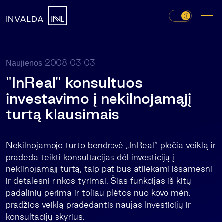
2008 03 03
Naujienos
"InReal" konsultuos
investavimo į nekilnojamąjį
turtą klausimais
Nekilnojamojo turto bendrovė „InReal“ plečia veiklą ir
pradeda teikti konsultacijas dėl investicijų į
nekilnojamąjį turtą, taip pat bus atliekami išsamesni
ir detalesni rinkos tyrimai. Šias funkcijas iš kitų
padalinių perima ir toliau plėtos nuo kovo mėn.
pradžios veiklą pradedantis naujas Investicijų ir
konsultacijų skyrius.