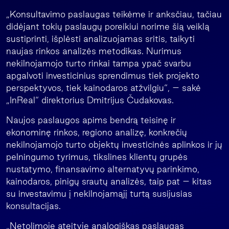
„Konsultavimo paslaugas teikėme ir anksčiau, tačiau
didėjant tokių paslaugų poreikiui norime šią veiklą
sustiprinti, išplėsti analizuojamas sritis, taikyti
naujas rinkos analizės metodikas. Nurimus
nekilnojamojo turto rinkai tampa ypač svarbu
apgalvoti investicinius sprendimus tiek projekto
perspektyvos, tiek kainodaros atžvilgiu“, – sakė
„InReal“ direktorius Dmitrijus Čudakovas.
Naujos paslaugos apims bendrą teisinę ir
ekonominę rinkos, regiono analizę, konkrečių
nekilnojamojo turto objektų investicinės aplinkos ir jų
pelningumo tyrimus, tikslines klientų grupės
nustatymo, finansavimo alternatyvų parinkimo,
kainodaros, pinigų srautų analizės, taip pat – kitas
su investavimu į nekilnojamąjį turtą susijusias
konsultacijas.
„Netolimoje ateityje analogiškas paslaugas