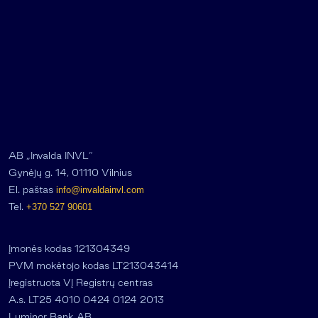
AB „Invalda INVL“
Gynėjų g. 14, 01110 Vilnius
El. paštas
info@invaldainvl.com
Tel.
+370 527 90601
Įmonės kodas 121304349
PVM mokėtojo kodas LT213043414
Įregistruota VĮ Registrų centras
A.s. LT25 4010 0424 0124 2013
Luminor Bank AB