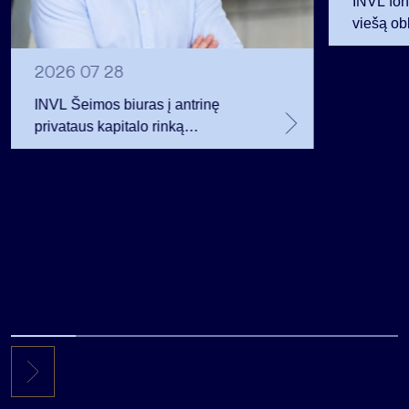
INVL fon
viešą obl
12 mln. 
planavo
2026 07 28
INVL Šeimos biuras į antrinę
privataus kapitalo rinką
investuojantį fondą pritraukė 17,4
mln. JAV dolerių