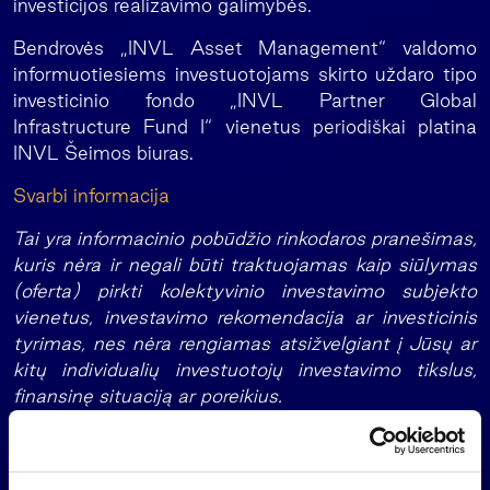
investicijos realizavimo galimybės.
Bendrovės „INVL Asset Management“ valdomo
informuotiesiems investuotojams skirto uždaro tipo
investicinio fondo „INVL Partner Global
Infrastructure Fund I“ vienetus periodiškai platina
INVL Šeimos biuras.
Svarbi informacija
Tai yra informacinio pobūdžio rinkodaros pranešimas,
kuris nėra ir negali būti traktuojamas kaip siūlymas
(oferta) pirkti kolektyvinio investavimo subjekto
vienetus, investavimo rekomendacija ar investicinis
tyrimas, nes nėra rengiamas atsižvelgiant į Jūsų ar
kitų individualių investuotojų investavimo tikslus,
finansinę situaciją ar poreikius.
Investuodami Jūs prisiimate su investavimu susijusią
riziką. Investicijų vertė gali ir kilti, ir kristi, Jūs galite