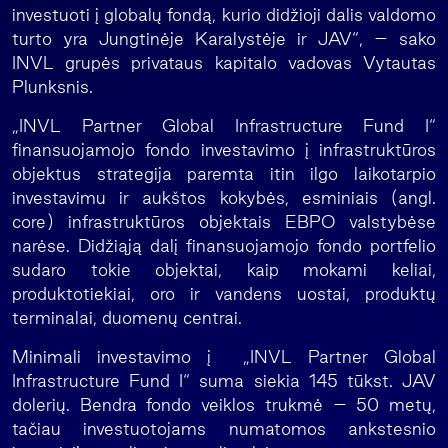
investuoti į globalų fondą, kurio didžioji dalis valdomo
turto yra Jungtinėje Karalystėje ir JAV“, – sako
INVL grupės privataus kapitalo vadovas Vytautas
Plunksnis.
„INVL Partner Global Infrastructure Fund I“
finansuojamojo fondo investavimo į infrastruktūros
objektus strategija paremta itin ilgo laikotarpio
investavimu ir aukštos kokybės, esminiais (angl.
core) infrastruktūros objektais EBPO valstybėse
narėse. Didžiąją dalį finansuojamojo fondo portfelio
sudaro tokie objektai, kaip mokami keliai,
produktotiekiai, oro ir vandens uostai, produktų
terminalai, duomenų centrai.
Minimali investavimo į „INVL Partner Global
Infrastructure Fund I“ suma siekia 145 tūkst. JAV
dolerių. Bendra fondo veiklos trukmė – 50 metų,
tačiau investuotojams numatomos ankstesnio