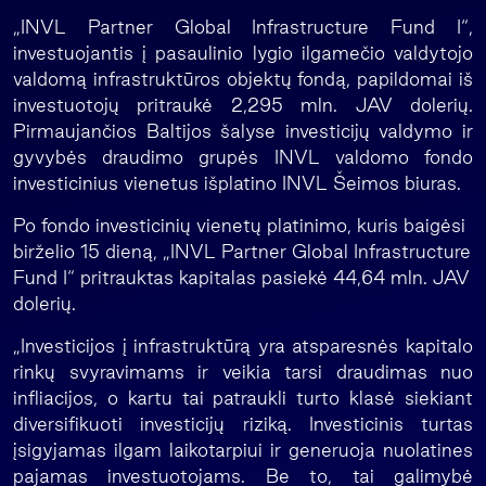
„INVL Partner Global Infrastructure Fund I“,
investuojantis į pasaulinio lygio ilgamečio valdytojo
valdomą infrastruktūros objektų fondą, papildomai iš
investuotojų pritraukė 2,295 mln. JAV dolerių.
Pirmaujančios Baltijos šalyse investicijų valdymo ir
gyvybės draudimo grupės INVL valdomo fondo
investicinius vienetus išplatino INVL Šeimos biuras.
Po fondo investicinių vienetų platinimo, kuris baigėsi
birželio 15 dieną, „INVL Partner Global Infrastructure
Fund I“ pritrauktas kapitalas pasiekė 44,64 mln. JAV
dolerių.
„Investicijos į infrastruktūrą yra atsparesnės kapitalo
rinkų svyravimams ir veikia tarsi draudimas nuo
infliacijos, o kartu tai patraukli turto klasė siekiant
diversifikuoti investicijų riziką. Investicinis turtas
įsigyjamas ilgam laikotarpiui ir generuoja nuolatines
pajamas investuotojams. Be to, tai galimybė