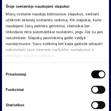
atgauti mažiau nei investavote. Investicijų praeities
rezultatai negarantuoja tokių pačių rezultatų ir
Šioje svetainėje naudojami slapukai
pelningumo ateityje. Praėjusio laikotarpio rezultatai
Mūsų svetainė naudoja būtinuosius slapukus, siekiant
nėra patikimas būsimų rezultatų rodiklis. Prieš
užtikrinti sklandų svetainės veikimą. Kiti slapukai, kurie
priimdami sprendimą investuoti, turite patys ar
naudojami Jūsų patirties gerinimui, statistikai bei
padedami investicijų konsultantų įvertinti investicijų
rinkodarai nėra automatiškai nustatomi, jeigu Jūs su jais
tinkamumą Jums, su investavimu susijusius
nesutinkate. Slapukų pasirinkimą galite valdyti
mokesčius, atkreipti dėmesį į visas su investavimu
nustatymuose. Savo sutikimą bet kada galėsite atšaukti
susijusias rizikas bei atidžiai perskaityti nurodytas
pakeisdami savo interneto naršyklės nustatymus ir
taisykles ir kolektyvinio investavimo subjekto
ištrindami įrašytus slapukus.
prospektą.
Šio kolektyvinio investavimo subjekto vienetai gali
S
Privalomieji
būti platinami informuotiems investuotojams kaip jie
u
apibrėžti LR informuotiesiems investuotojams skirtų
t
kolektyvinio investavimo subjektų įstatyme, su visais
i
Funkciniai
jo pakeitimais ir papildymais ir negali būti platinami
k
jokiems kitiems klientams.
i
m
Statistikos
Apie INVL grupę
o