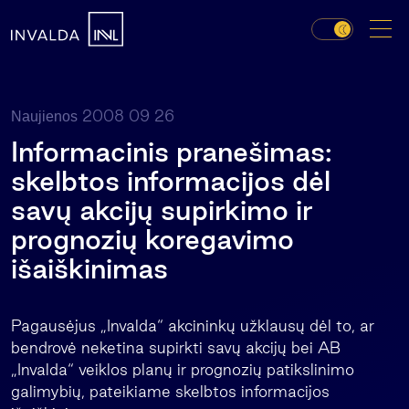
2008 09 26
Naujienos
Informacinis pranešimas:
skelbtos informacijos dėl
savų akcijų supirkimo ir
prognozių koregavimo
išaiškinimas
Pagausėjus „Invalda“ akcininkų užklausų dėl to, ar
bendrovė neketina supirkti savų akcijų bei AB
„Invalda“ veiklos planų ir prognozių patikslinimo
galimybių, pateikiame skelbtos informacijos