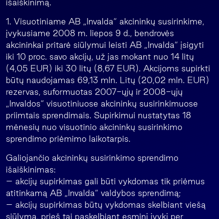
išaiškinimą.
1. Visuotiniame AB „Invalda“ akcininkų susirinkime,
įvykusiame 2008 m. liepos 9 d., bendrovės
akcininkai pritarė siūlymui leisti AB „Invalda“ įsigyti
iki 10 proc. savo akcijų, už jas mokant nuo 14 litų
(4,05 EUR) iki 30 litų (8,67 EUR). Akcijoms supirkti
būtų naudojamas 69,13 mln. Litų (20,02 mln. EUR)
rezervas, suformuotas 2007-ųjų ir 2008-ųjų
„Invaldos“ visuotiniuose akcininkų susirinkimuose
priimtais sprendimais. Supirkimui nustatytas 18
mėnesių nuo visuotinio akcininkų susirinkimo
sprendimo priėmimo laikotarpis.
Galiojančio akcininkų susirinkimo sprendimo
išaiškinimas:
– akcijų supirkimas gali būti vykdomas tik priėmus
atitinkamą AB „Invalda“ valdybos sprendimą;
– akcijų supirkimas būtų vykdomas skelbiant viešą
siūlymą, prieš tai paskelbiant esminį įvykį per