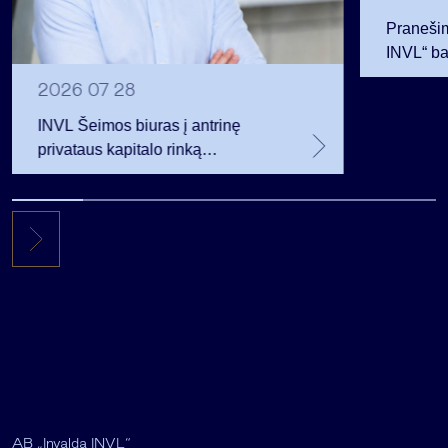
Pranešim
INVL“ ba
2026 07 28
INVL Šeimos biuras į antrinę
privataus kapitalo rinką
investuojantį fondą pritraukė 17,4
mln. JAV dolerių
AB „Invalda INVL“