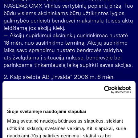
NASDAQ OMX Vilnius vertybinių popierių biržą. Tuo
būdu visiems akcininkams būtų užtikrintos lygios
galimybės perleisti bendrovei maksimalų teisės aktų
leidžiamą jos akcijų kiekį.
– Akcijų supirkimui akcininkų susirinkimas nustatė
18 mėn. nuo susirinkimo terminą. Akcijų supirkimo
laiką savo sprendimu nustato bendrovės valdyba,
atsižvelgdama į situaciją rinkose, bendrovėje bei
parinkdama tinkamiausią laiką supirkti savas akcijas.
2. Kaip skelbta AB „Invalda“ 2008 m. 6 mėn.
tarpiniame konsoliduotame pranešime (14 str.
„Emitento ir įmonių grupės veiklos planai ir
prognozės“), AB „Invalda“ įmonių grupė 2008 m.
planuoja uždirbti 127 mln. Lt (36,78 mln. EUR)
Šioje svetainėje naudojami slapukai
konsoliduoto grynojo pelno, iš jo bendrovės
akcininkams tektų 121,8 mln. Lt (35,28 mln. EUR).
Mūsų svetainė naudoja būtinuosius slapukus, siekiant
2008 m. antrą pusmetį, įvertinus AB „Invalda“
užtikrinti sklandų svetainės veikimą. Kiti slapukai, kurie
investicinės veiklos įtaką grupės rezultatui bei
naudojami Jūsų patirties gerinimui, statistikai bei