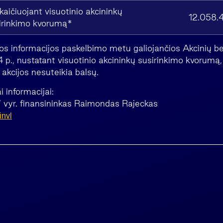
kaičiuojant visuotinio akcininkų
12.058.
irinkimo kvorumą*
ios informacijos paskelbimo metu galiojančios Akcinių b
 4 p., nustatant visuotinio akcininkų susirinkimo kvorumą
akcijos nesuteikia balsų.
informacijai:
 vyr. finansininkas Raimondas Rajeckas
nvl