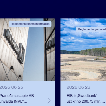
Reglamentuojama informacija
Reglamentuojama inf
2026 06 23
2026 06 23
Pranešimas apie AB
EIB ir „Swedbank“
„Invalda INVL“
užtikrino 200,75 mln.