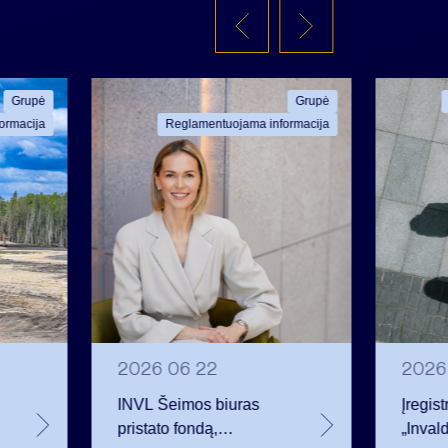
Grupė
Grupė
ormacija
Reglamentuojama informacija
2026 06 22
2026
INVL Šeimos biuras
Įregis
pristato fondą,
„Inval