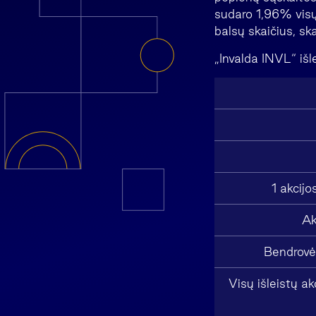
sudaro 1,96% visų 
balsų skaičius, sk
„Invalda INVL“ išl
1 akcijo
Ak
Bendrovės
Visų išleistų ak