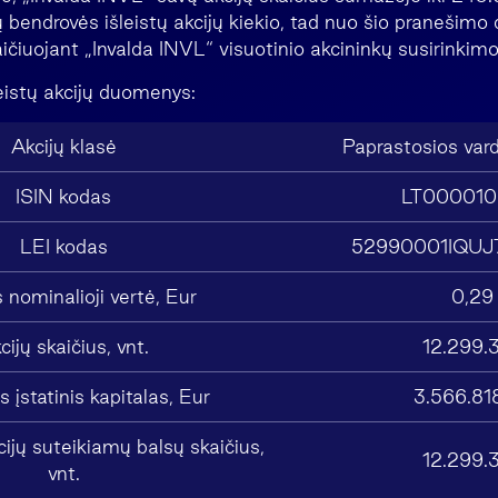
bendrovės išleistų akcijų kiekio, tad nuo šio pranešimo 
aičiuojant „Invalda INVL“ visuotinio akcininkų susirinki
eistų akcijų duomenys:
Akcijų klasė
Paprastosios vard
ISIN kodas
LT000010
LEI kodas
52990001IQUJ
s nominalioji vertė, Eur
0,29
cijų skaičius, vnt.
12.299.
 įstatinis kapitalas, Eur
3.566.81
cijų suteikiamų balsų skaičius,
12.299.
vnt.