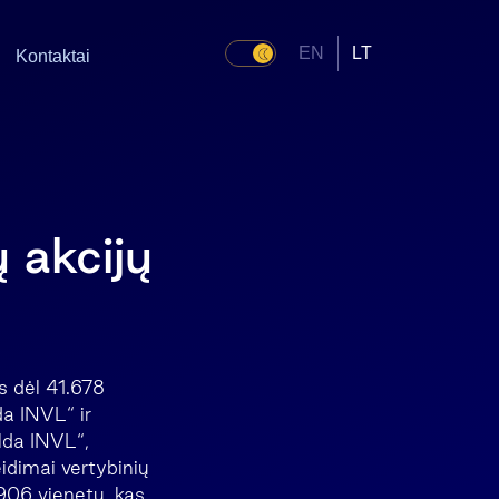
EN
LT
Kontaktai
ų akcijų
is dėl 41.678
da INVL“ ir
alda INVL“,
idimai vertybinių
.906 vienetų, kas