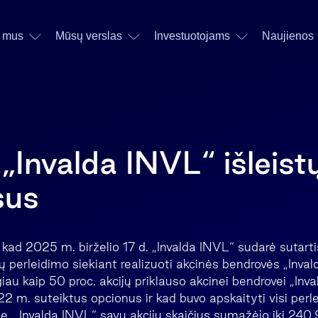
 mus
Mūsų verslas
Investuotojams
Naujienos
„Invalda INVL“ išleist
sus
i, kad 2025 m. birželio 17 d. „Invalda INVL“ sudarė sutart
ų perleidimo siekiant realizuoti akcinės bendrovės „Inval
iau kaip 50 proc. akcijų priklauso akcinei bendrovei „Inv
 m. suteiktus opcionus ir kad buvo apskaityti visi perle
se, „Invalda INVL“ savų akcijų skaičius sumažėjo iki 240