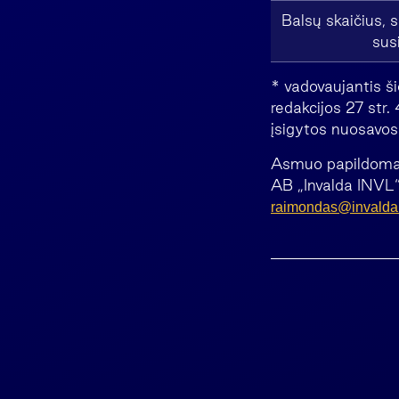
Balsų skaičius, s
sus
* vadovaujantis š
redakcijos 27 str.
įsigytos nuosavos 
Asmuo papildomai 
AB „Invalda INVL“
raimondas@invaldai