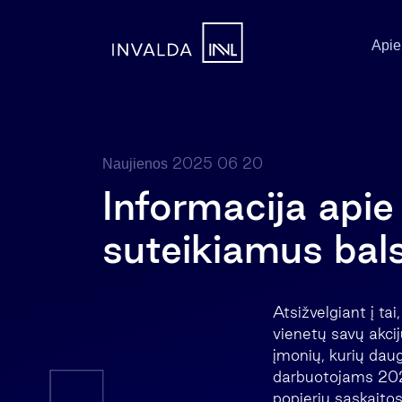
Apie
2025 06 20
Naujienos
Informacija apie 
suteikiamus bal
Atsižvelgiant į ta
vienetų savų akcij
įmonių, kurių daug
darbuotojams 2022
popierių sąskaito