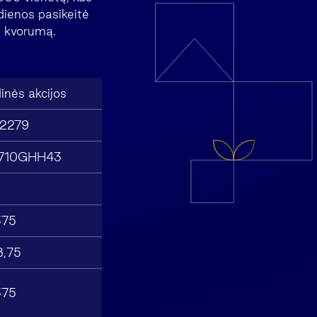
dienos pasikeitė
mo kvorumą.
inės akcijos
2279
710GHH43
375
8,75
375