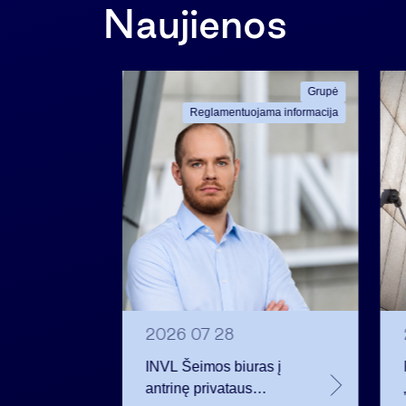
Naujienos
ama informacija
Grupė
Reglamentuojama informacija
2026 07 28
INVL Šeimos biuras į
eistas
antrinę privataus