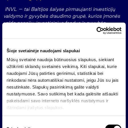
INVL – tai Baltijos šalyse pirmaujanti investicijų
valdymo ir gyvybės draudimo grupė, kurios įmonės
valdo pensijų, investicinius fondus ir gyvybės
draudimo kryptis, individualius portfelius, privataus
kapitalo ir kitas alternatyvias investicijas. Grupės
bendrovėms daugiau kaip 300 tūkst. klientų
Lietuvoje, Latvijoje ir Estijoje bei tarptautiniai
Šioje svetainėje naudojami slapukai
investuotojai patikėjo valdyti daugiau kaip 2 mlrd.
Mūsų svetainė naudoja būtinuosius slapukus, siekiant
eurų vertės turtą. Jau daugiau kaip 30 metų
užtikrinti sklandų svetainės veikimą. Kiti slapukai, kurie
veikianti grupė sukaupė svarią patirtį, valdydama
naudojami Jūsų patirties gerinimui, statistikai bei
privataus kapitalo turtą ir kurdama savo sričių
rinkodarai nėra automatiškai nustatomi, jeigu Jūs su jais
pirmaujančius rinkos žaidėjus Baltijos šalyse ir
nesutinkate. Slapukų pasirinkimą galite valdyti
Vidurio bei Rytų Europos regione.
nustatymuose. Savo sutikimą bet kada galėsite atšaukti
pakeisdami savo interneto naršyklės nustatymus ir
Svarbi informacija:
ištrindami įrašytus slapukus.
Tai yra rinkodaros pranešimas. Investuodamas
investuotojas prisiima su investavimu susijusią riziką.
S
Investicijų vertė gali ir kilti, ir kristi, investuotojas gali