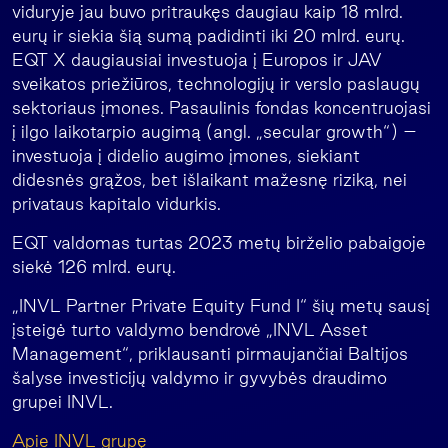
viduryje jau buvo pritraukęs daugiau kaip 18 mlrd.
eurų ir siekia šią sumą padidinti iki 20 mlrd. eurų.
EQT X daugiausiai investuoja į Europos ir JAV
sveikatos priežiūros, technologijų ir verslo paslaugų
sektoriaus įmones. Pasaulinis fondas koncentruojasi
į ilgo laikotarpio augimą (angl. „secular growth“) –
investuoja į didelio augimo įmones, siekiant
didesnės grąžos, bet išlaikant mažesnę riziką, nei
privataus kapitalo vidurkis.
EQT valdomas turtas 2023 metų birželio pabaigoje
siekė 126 mlrd. eurų.
„INVL Partner Private Equity Fund I“ šių metų sausį
įsteigė turto valdymo bendrovė „INVL Asset
Management“, priklausanti pirmaujančiai Baltijos
šalyse investicijų valdymo ir gyvybės draudimo
grupei INVL.
Apie INVL grupę