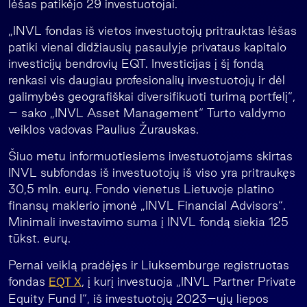
lėšas patikėjo 29 investuotojai.
„INVL fondas iš vietos investuotojų pritrauktas lėšas
patiki vienai didžiausių pasaulyje privataus kapitalo
investicijų bendrovių EQT. Investicijas į šį fondą
renkasi vis daugiau profesionalių investuotojų ir dėl
galimybės geografiškai diversifikuoti turimą portfelį“,
– sako „INVL Asset Management“ Turto valdymo
veiklos vadovas Paulius Žurauskas.
Šiuo metu informuotiesiems investuotojams skirtas
INVL subfondas iš investuotojų iš viso yra pritraukęs
30,5 mln. eurų. Fondo vienetus Lietuvoje platino
finansų maklerio įmonė „INVL Financial Advisors“.
Minimali investavimo suma į INVL fondą siekia 125
tūkst. eurų.
Pernai veiklą pradėjęs ir Liuksemburge registruotas
fondas
, į kurį investuoja „INVL Partner Private
EQT X
Equity Fund I“, iš investuotojų 2023–ųjų liepos