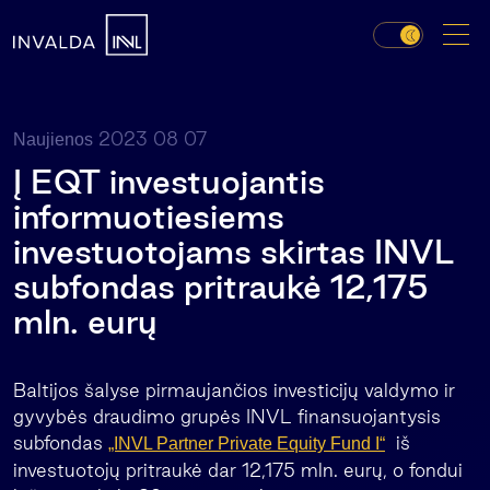
2023 08 07
Naujienos
Į EQT investuojantis
informuotiesiems
investuotojams skirtas INVL
subfondas pritraukė 12,175
mln. eurų
Baltijos šalyse pirmaujančios investicijų valdymo ir
gyvybės draudimo grupės INVL finansuojantysis
subfondas
iš
„INVL Partner Private Equity Fund I“
investuotojų pritraukė dar 12,175 mln. eurų, o fondui