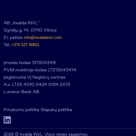
AB „Invalda INVL“
Gynėjų g. 14, 01110 Vilnius
El. paštas
info@invaldainvl.com
Tel.
+370 527 90601
Įmonės kodas 121304349
PVM mokėtojo kodas LT213043414
Įregistruota VĮ Registrų centras
A.s. LT25 4010 0424 0124 2013
Luminor Bank AB
Privatumo politika
Slapukų politika
2026 © Invalda INVL. Visos teisės saugomos.