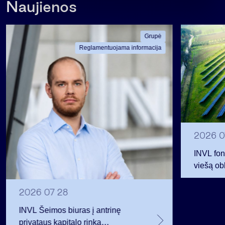
Naujienos
Grupė
Reglamentuojama informacija
2026 0
INVL fon
viešą obl
12 mln. 
planavo
2026 07 28
INVL Šeimos biuras į antrinę
privataus kapitalo rinką