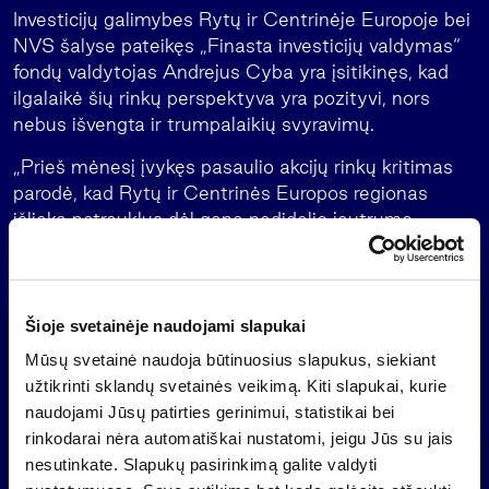
Investicijų galimybes Rytų ir Centrinėje Europoje bei
NVS šalyse pateikęs „Finasta investicijų valdymas“
fondų valdytojas Andrejus Cyba yra įsitikinęs, kad
ilgalaikė šių rinkų perspektyva yra pozityvi, nors
nebus išvengta ir trumpalaikių svyravimų.
„Prieš mėnesį įvykęs pasaulio akcijų rinkų kritimas
parodė, kad Rytų ir Centrinės Europos regionas
išlieka patrauklus dėl gana nedidelio jautrumo
neigiamoms korekcijoms, nes čia yra palyginus
mažai globalių pinigų srautų. Be to, šių šalių augimą
ateityje taip pat garantuos ir iš Europos Sąjungos
gaunamos struktūrinių fondų lėšos bei kita finansinė
Šioje svetainėje naudojami slapukai
parama. Mes tikimės, kad investicijų šiame regione
Mūsų svetainė naudoja būtinuosius slapukus, siekiant
pelningumas bus dviženklis“, – sakė A.Cyba.
užtikrinti sklandų svetainės veikimą. Kiti slapukai, kurie
naudojami Jūsų patirties gerinimui, statistikai bei
Didžiausia Lietuvoje nebankinė finansų maklerio
rinkodarai nėra automatiškai nustatomi, jeigu Jūs su jais
įmonė „Finasta“ įsteigta 1994 metais. „Finasta
nesutinkate. Slapukų pasirinkimą galite valdyti
investicijų valdymas“ įkurta 2003 metų liepos 14