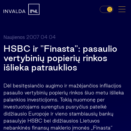
2007 04 04
Naujienos
HSBC ir "Finasta": pasaulio
vertybinių popierių rinkos
išlieka patrauklios
Dėl besitęsiančio augimo ir mažėjančios infliacijos
pasaulio vertybinių popierių rinkos šiuo metu išlieka
palankios investicijoms. Tokią nuomonę per
investuotojams surengtus pusryčius pateikė
didžiausio Europoje ir vieno stambiausių bankų
pasaulyje HSBC bei didžiausios Lietuvos
nebankinės finansų maklerio įmonės „Finasta“