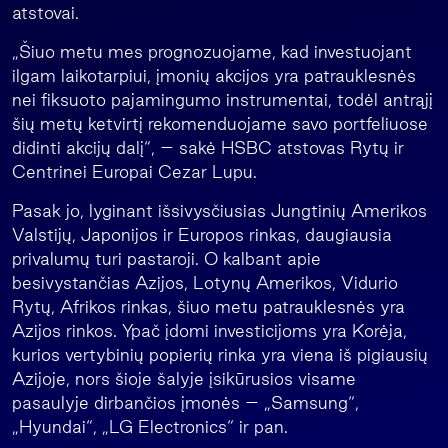
atstovai.
„Šiuo metu mes prognozuojame, kad investuojant
ilgam laikotarpiui, įmonių akcijos yra patrauklesnės
nei fiksuoto pajamingumo instrumentai, todėl antrąjį
šių metų ketvirtį rekomenduojame savo portfeliuose
didinti akcijų dalį“, – sakė HSBC atstovas Rytų ir
Centrinei Europai Cezar Lupu.
Pasak jo, lyginant išsivysčiusias Jungtinių Amerikos
Valstijų, Japonijos ir Europos rinkas, daugiausia
privalumų turi pastaroji. O kalbant apie
besivystančias Azijos, Lotynų Amerikos, Vidurio
Rytų, Afrikos rinkas, šiuo metu patrauklesnės yra
Azijos rinkos. Ypač įdomi investicijoms yra Korėja,
kurios vertybinių popierių rinka yra viena iš pigiausių
Azijoje, nors šioje šalyje įsikūrusios visame
pasaulyje dirbančios įmonės – „Samsung“,
„Hyundai“, „LG Electronics“ ir pan.