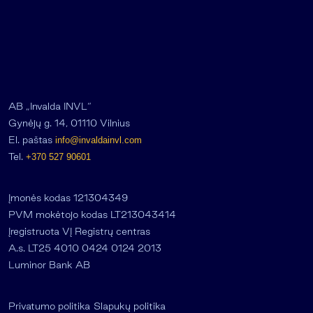
AB „Invalda INVL“
Gynėjų g. 14, 01110 Vilnius
El. paštas
info@invaldainvl.com
Tel.
+370 527 90601
Įmonės kodas 121304349
PVM mokėtojo kodas LT213043414
Įregistruota VĮ Registrų centras
A.s. LT25 4010 0424 0124 2013
Luminor Bank AB
Privatumo politika
Slapukų politika