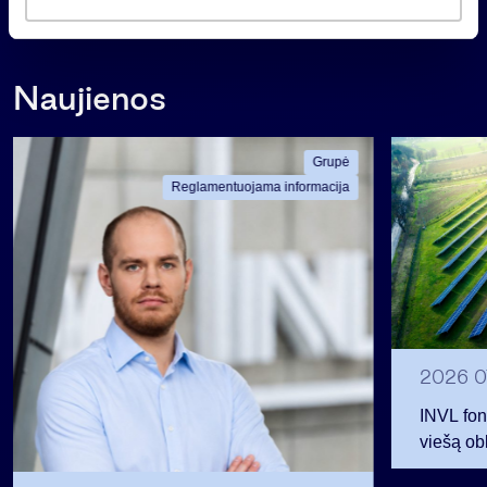
Atgal
a
s
Naujienos
Grupė
Reglamentuojama informacija
2026 0
INVL fon
viešą obl
12 mln. 