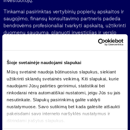
investuotojų.
Tinkamai pasirinktas vertybinių popierių apskaitos ir
saugojimo, finansų konsultavimo partneris padeda
bendrovėms profesionaliai tvarkyti apskaitą, užtikrinti
duomenų saugumą, planuoti investicijas ir verslo
plėtrą. Konsultantai gali padėti tinkamai sudaryti
sutartis, kontroliuoti pinigų judėjimą ir atsiskaitymus
tarp akcininkų.
Šioje svetainėje naudojami slapukai
Akcinės bendrovės vertybinių popierių apskaitą
perduoti tuo užsiimančioms įmonėms privalo pagal
Mūsų svetainė naudoja būtinuosius slapukus, siekiant
įstatymą, o didžiosios uždarosios akcinės bendrovės
užtikrinti sklandų svetainės veikimą. Kiti slapukai, kurie
pačios rodo iniciatyvą. “Patirtis rodo, kad uždarųjų
naudojami Jūsų patirties gerinimui, statistikai bei
akcinių bendrovių akcininkai tik dabar susirūpino
rinkodarai nėra automatiškai nustatomi, jeigu Jūs su jais
vertybinių popierių apskaitos sutvarkymu. Tokių
nesutinkate. Slapukų pasirinkimą galite valdyti
paslaugų poreikis rinkoje auga, o galinčių
nustatymuose. Savo sutikimą bet kada galėsite atšaukti
profesionaliai teikti kompleksines paslaugas
pakeisdami savo interneto naršyklės nustatymus ir
bendrovių nėra daug”,- teigė A.Variakojis.
ištrindami įrašytus slapukus.