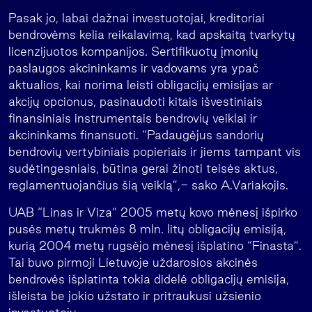
Pasak jo, labai dažnai investuotojai, kreditoriai
bendrovėms kelia reikalavimą, kad apskaitą tvarkytų
licenzijuotos kompanijos. Sertifikuotų įmonių
paslaugos akcininkams ir vadovams yra ypač
aktualios, kai norima leisti obligacijų emisijas ar
akcijų opcionus, pasinaudoti kitais išvestiniais
finansiniais instrumentais bendrovių veiklai ir
akcininkams finansuoti. “Padaugėjus sandorių
bendrovių vertybiniais popieriais ir jiems tampant vis
sudėtingesniais, būtina gerai žinoti teisės aktus,
reglamentuojančius šią veiklą”,- sako A.Variakojis.
UAB “Linas ir Viza” 2005 metų kovo mėnesį išpirko
pusės metų trukmės 8 mln. litų obligacijų emisiją,
kurią 2004 metų rugsėjo mėnesį išplatino “Finasta”.
Tai buvo pirmoji Lietuvoje uždarosios akcinės
bendrovės išplatinta tokia didelė obligacijų emisija,
išleista be jokio užstato ir pritraukusi užsienio