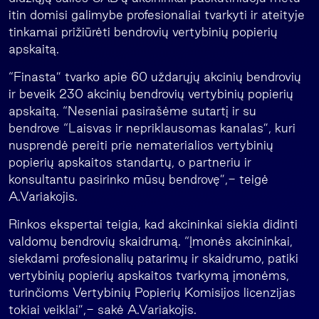
itin domisi galimybe profesionaliai tvarkyti ir ateityje
tinkamai prižiūrėti bendrovių vertybinių popierių
apskaitą.
“Finasta” tvarko apie 60 uždarųjų akcinių bendrovių
ir beveik 230 akcinių bendrovių vertybinių popierių
apskaitą. “Neseniai pasirašėme sutartį ir su
bendrove “Laisvas ir nepriklausomas kanalas”, kuri
nusprendė pereiti prie nematerialios vertybinių
popierių apskaitos standartų, o partneriu ir
konsultantu pasirinko mūsų bendrovę”,- teigė
A.Variakojis.
Rinkos ekspertai teigia, kad akcininkai siekia didinti
valdomų bendrovių skaidrumą. “Įmonės akcininkai,
siekdami profesionalių patarimų ir skaidrumo, patiki
vertybinių popierių apskaitos tvarkymą įmonėms,
turinčioms Vertybinių Popierių Komisijos licenzijas
tokiai veiklai”,- sakė A.Variakojis.