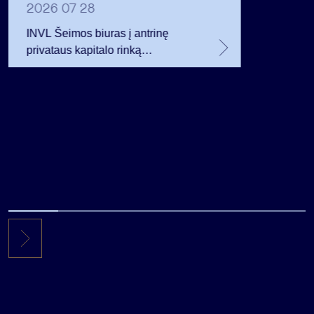
planavo
2026 07 28
INVL Šeimos biuras į antrinę
privataus kapitalo rinką
investuojantį fondą pritraukė 17,4
mln. JAV dolerių