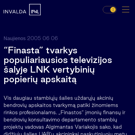
2005 06 06
Naujienos
“Finasta” tvarkys
populiariausios televizijos
šalyje LNK vertybinių
popierių apskaitą
Vis daugiau stambiųjų šalies uždarųjų akcinių
bendrovių apskaitos tvarkymą patiki žinomiems
rinkos profesionalams. „Finastos” įmonių finansų ir
bendrovių konsultavimo departamento stambių
projektų vadovas Algimantas Variakojis sako, kad
didžiųjų šalies UAB’ų akcininkai paskutiniuoju metu