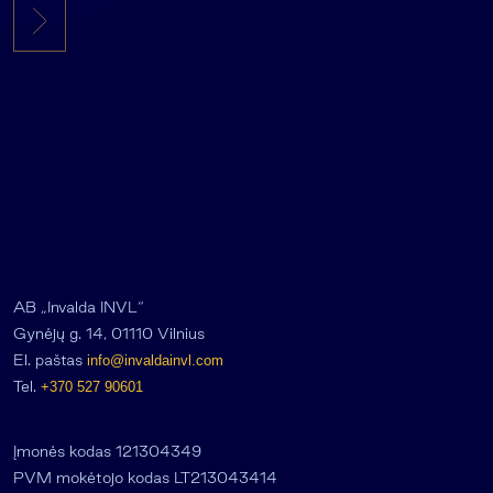
AB „Invalda INVL“
Gynėjų g. 14, 01110 Vilnius
El. paštas
info@invaldainvl.com
Tel.
+370 527 90601
Įmonės kodas 121304349
PVM mokėtojo kodas LT213043414