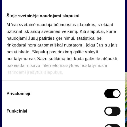
sistema ir sandorius operatyviai gali vykdyti
Lietuvos, Latvijos ir Estijos biržose.
Šioje svetainėje naudojami slapukai
Mūsų svetainė naudoja būtinuosius slapukus, siekiant
užtikrinti sklandų svetainės veikimą. Kiti slapukai, kurie
Atgal
naudojami Jūsų patirties gerinimui, statistikai bei
rinkodarai nėra automatiškai nustatomi, jeigu Jūs su jais
nesutinkate. Slapukų pasirinkimą galite valdyti
nustatymuose. Savo sutikimą bet kada galėsite atšaukti
Naujienos
pakeisdami savo interneto naršyklės nustatymus ir
ištrindami įrašytus slapukus.
Grupė
Reglamentuojama informacija
S
Privalomieji
u
t
i
Funkciniai
k
i