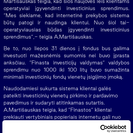
Martišauskas teigia, kad šios naujovės leis klientams
operatyviai įgyvendinti investicinius sprendimus.
“Mes siekiame, kad internetinė prekybos sistema
būtų patogi ir naudinga klientui. Nuo šiol tai-
operatyviausias būdas įgyvendinti investicinius
sprendimus”,- teigia A.Martišauskas.
Be to, nuo liepos 31 dienos į fondus bus galima
investuoti mažesnėmis sumomis nei buvo įprasta
anksčiau. “Finasta investicijų valdymas” valdybos
sprendimu nuo 1000 iki 100 litų buvo sumažinta
minimali investicinių fondų vienetų įsigijimo įmoką.
Naudodamiesi sukurta sistema klientai galės
pateikti investicinių vienetų pirkimo ir pardavimo
pavedimus ir sudaryti atitinkamas sutartis.
A.Martišauskas teigia, kad “Finastos” klientai
prekiauti vertybiniais popieriais internetu gali nuo
2000-ųjų rudens. Šiuo metu investuotojai naudojasi
realiu laiku pavedimus biržoje vykdančia prekybos