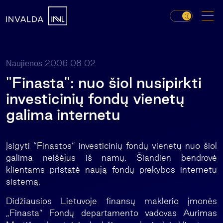
2006 08 02
Naujienos
"Finasta": nuo šiol nusipirkti
investicinių fondų vienetų
galima internetu
Įsigyti “Finastos” investicinių fondų vienetų nuo šiol
galima neišėjus iš namų. Šiandien bendrovė
klientams pristatė naują fondų prekybos internetu
sistemą.
Didžiausios Lietuvoje finansų maklerio įmonės
„Finasta” Fondų departamento vadovas Aurimas