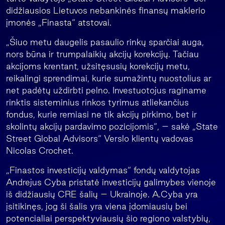
didžiausios Lietuvos nebankinės finansų maklerio
įmonės „Finasta“ atstovai.
„Šiuo metu daugelis pasaulio rinkų sparčiai auga,
nors būna ir trumpalaikių akcijų korekcijų. Tačiau
akcijoms krentant, užsitęsusių korekcijų metu,
reikalingi sprendimai, kurie sumažintų nuostolius ar
net padėtų uždirbti pelno. Investuotojus raginame
rinktis sisteminius rinkos tyrimus atliekančius
fondus, kurie remiasi ne tik akcijų pirkimo, bet ir
skolintų akcijų pardavimo pozicijomis“, – sakė „State
Street Global Advisors“ Verslo klientų vadovas
Nicolas Crochet.
„Finastos investicijų valdymas“ fondų valdytojas
Andrejus Cyba pristatė investicijų galimybes vienoje
iš didžiausių CRE šalių – Ukrainoje. A.Cyba yra
įsitikinęs, jog ši šalis yra viena įdomiausių bei
potencialiai perspektyviausių šio regiono valstybių,