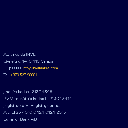
AB „Invalda INVL“
Gynėjų g. 14, 01110 Vilnius
El. paštas
info@invaldainvl.com
Tel.
+370 527 90601
Įmonės kodas 121304349
PVM mokėtojo kodas LT213043414
Įregistruota VĮ Registrų centras
A.s. LT25 4010 0424 0124 2013
Luminor Bank AB