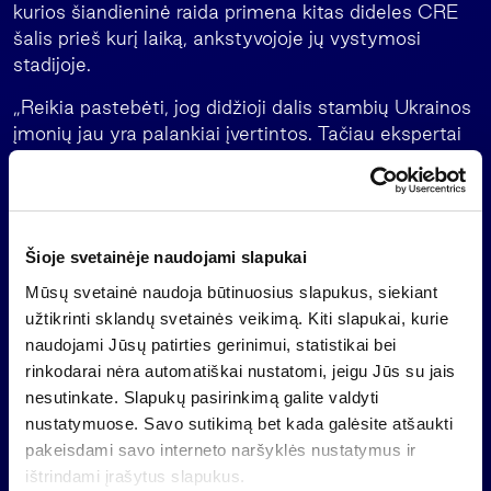
kurios šiandieninė raida primena kitas dideles CRE
šalis prieš kurį laiką, ankstyvojoje jų vystymosi
stadijoje.
„Reikia pastebėti, jog didžioji dalis stambių Ukrainos
įmonių jau yra palankiai įvertintos. Tačiau ekspertai
pripažįsta, jog geriausios investicijos šiuo metu slypi
sparčiai besivystančiose šios šalies vidutinio dydžio
verslo įmonėse, kurių veikloje viena ar kita forma
dalyvauja stambesnis užsienio kapitalas“, – sakė A.
Šioje svetainėje naudojami slapukai
Cyba.
Mūsų svetainė naudoja būtinuosius slapukus, siekiant
„State Street Global Advisors“ yra didžiausias
užtikrinti sklandų svetainės veikimą. Kiti slapukai, kurie
pasaulinis institucinio turto valdytojas, kurio
naudojami Jūsų patirties gerinimui, statistikai bei
valdomas turtas siekia 1,8 trilijono Jungtinių
rinkodarai nėra automatiškai nustatomi, jeigu Jūs su jais
Amerikos Valstijų dolerių. Ši įmonė penkiuose
nesutinkate. Slapukų pasirinkimą galite valdyti
pasaulio žemynuose turi 25 kontoras ir 11
nustatymuose. Savo sutikimą bet kada galėsite atšaukti
investavimo centrų.
pakeisdami savo interneto naršyklės nustatymus ir
ištrindami įrašytus slapukus.