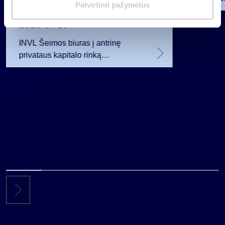
m
Patvirtinti pažymėtus
12 mln. 
a
planavo
2026 07 28
s
INVL Šeimos biuras į antrinę
privataus kapitalo rinką
investuojantį fondą pritraukė 17,4
mln. JAV dolerių