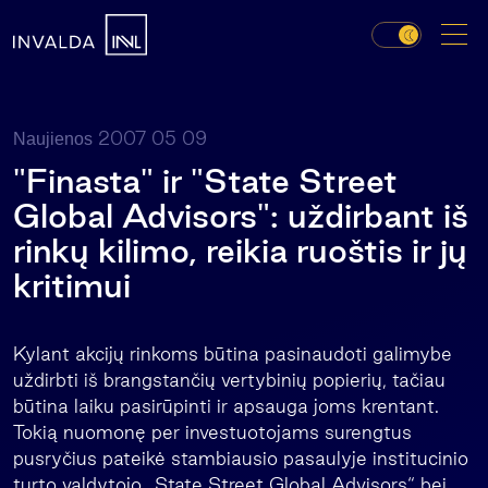
2007 05 09
Naujienos
"Finasta" ir "State Street
Global Advisors": uždirbant iš
rinkų kilimo, reikia ruoštis ir jų
kritimui
Kylant akcijų rinkoms būtina pasinaudoti galimybe
uždirbti iš brangstančių vertybinių popierių, tačiau
būtina laiku pasirūpinti ir apsauga joms krentant.
Tokią nuomonę per investuotojams surengtus
pusryčius pateikė stambiausio pasaulyje institucinio
turto valdytojo „State Street Global Advisors“ bei