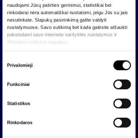
naudojami Jūsų patirties gerinimui, statistikai bei
pajamingumo, Aktyvaus investavimo ir Racionalios
rinkodarai nėra automatiškai nustatomi, jeigu Jūs su jais
rizikos. Bendrovė siūlo pensiją kaupti ir 2
nesutinkate. Slapukų pasirinkimą galite valdyti
savanoriškuose pensijų fonduose.
nustatymuose. Savo sutikimą bet kada galėsite atšaukti
Lietuvos Vertybinių popierių komisijos duomenimis,
pakeisdami savo interneto naršyklės nustatymus ir
2006 m. rugsėjo 30 dieną šalyje veikė 26
ištrindami įrašytus slapukus.
kolektyvinio investavimo subjektai (KIS), valdomi 11
valdymo įmonių, kurių bendra investicinių portfelių
S
vertė siekė 601 mln. litų, o dalyvių skaičius – 16,4
Privalomieji
u
tūkst. Didžiąją dalį (78 proc.) viso turto sudarė į
t
akcijas investuojančių investicinių fondų turtas.
i
Funkciniai
k
i
m
Statistikos
Atgal
o
p
Rinkodaros
a
Naujienos
s