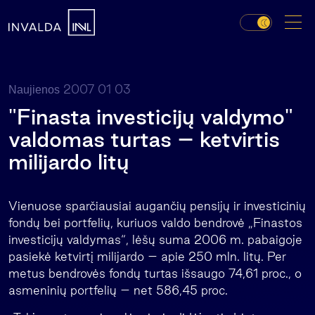
2007 01 03
Naujienos
"Finasta investicijų valdymo"
valdomas turtas – ketvirtis
milijardo litų
Vienuose sparčiausiai augančių pensijų ir investicinių
fondų bei portfelių, kuriuos valdo bendrovė „Finastos
investicijų valdymas“, lėšų suma 2006 m. pabaigoje
pasiekė ketvirtį milijardo – apie 250 mln. litų. Per
metus bendrovės fondų turtas išsaugo 74,61 proc., o
asmeninių portfelių – net 586,45 proc.