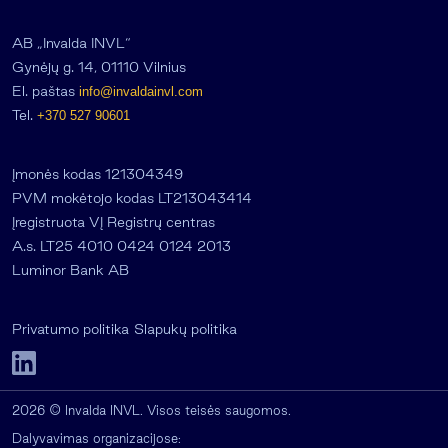
AB „Invalda INVL“
Gynėjų g. 14, 01110 Vilnius
El. paštas
info@invaldainvl.com
Tel.
+370 527 90601
Įmonės kodas 121304349
PVM mokėtojo kodas LT213043414
Įregistruota VĮ Registrų centras
A.s. LT25 4010 0424 0124 2013
Luminor Bank AB
Privatumo politika
Slapukų politika
2026 © Invalda INVL. Visos teisės saugomos.
Dalyvavimas organizacijose: