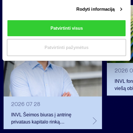
i
Rodyti informaciją
r
Grupė
i
Reglamentuojama informacija
n
Patvirtinti visus
k
i
m
Patvirtinti pažymėtus
a
s
2026 0
INVL fon
viešą obl
12 mln. 
planavo
2026 07 28
INVL Šeimos biuras į antrinę
privataus kapitalo rinką
investuojantį fondą pritraukė 17,4