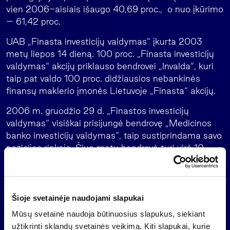
vien 2006-aisiais išaugo 40,69 proc., o nuo įkūrimo
– 61,42 proc.
UAB „Finasta investicijų valdymas“ įkurta 2003
metų liepos 14 dieną. 100 proc. „Finasta investicijų
valdymas“ akcijų priklauso bendrovei „Invalda“, kuri
taip pat valdo 100 proc. didžiausios nebankinės
finansų maklerio įmonės Lietuvoje „Finasta“ akcijų.
2006 m. gruodžio 29 d. „Finastos investicijų
valdymas“ visiškai prisijungė bendrovę „Medicinos
banko investicijų valdymas“, taip sustiprindama savo
pozicijas rinkoje. Šiuo metu bendrovė turi virš 10
tūkst. klientų, investavusių į bendrovės valdomus 4
investicinius ir 6 pensijų fondus (4 antrosios ir 2
trečiosios pakopos).
Šioje svetainėje naudojami slapukai
„Finasta investicijų valdymas“savo klientams siūlo
Mūsų svetainė naudoja būtinuosius slapukus, siekiant
pensiją kaupti keturiuose pensijų fonduose:
užtikrinti sklandų svetainės veikimą. Kiti slapukai, kurie
Konservatyvaus investavimo, Augančio