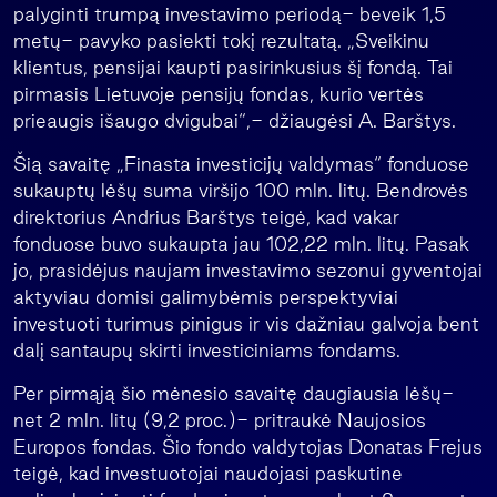
palyginti trumpą investavimo periodą- beveik 1,5
metų- pavyko pasiekti tokį rezultatą. „Sveikinu
klientus, pensijai kaupti pasirinkusius šį fondą. Tai
pirmasis Lietuvoje pensijų fondas, kurio vertės
prieaugis išaugo dvigubai“,- džiaugėsi A. Barštys.
Šią savaitę „Finasta investicijų valdymas“ fonduose
sukauptų lėšų suma viršijo 100 mln. litų. Bendrovės
direktorius Andrius Barštys teigė, kad vakar
fonduose buvo sukaupta jau 102,22 mln. litų. Pasak
jo, prasidėjus naujam investavimo sezonui gyventojai
aktyviau domisi galimybėmis perspektyviai
investuoti turimus pinigus ir vis dažniau galvoja bent
dalį santaupų skirti investiciniams fondams.
Per pirmąją šio mėnesio savaitę daugiausia lėšų-
net 2 mln. litų (9,2 proc.)- pritraukė Naujosios
Europos fondas. Šio fondo valdytojas Donatas Frejus
teigė, kad investuotojai naudojasi paskutine