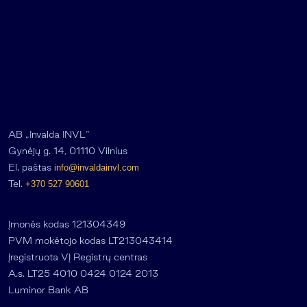
AB „Invalda INVL“
Gynėjų g. 14, 01110 Vilnius
El. paštas
info@invaldainvl.com
Tel.
+370 527 90601
Įmonės kodas 121304349
PVM mokėtojo kodas LT213043414
Įregistruota VĮ Registrų centras
A.s. LT25 4010 0424 0124 2013
Luminor Bank AB