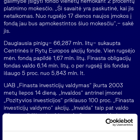
galimybe įsigyti fondo vienetų nemokant 2 procentų
platinimo mokesčio. „Ši savaitė yra paskutinė, kai jis
netaikomas. Nuo rugsėjo 17 dienos naujos įmokos į
fondą jau bus apmokestintos šiuo mokesčiu“,- sakė
jis.
Daugiausia pinigų- 66,287 mln. litų- sukaupta
Centrinės ir Rytų Europos akcijų fonde. Vien rugsėjo
mėn. fondą papildė 1,67 mln. litų. Finasta obligacijų
fondas valdo 6,14 mln. litų, o per rugsėjį šis fondas
išaugo 5 proc. nuo 5,843 mln. lt.
UAB „Finasta investicijų valdymas“ įkurta 2003
metų liepos 14 dieną. „Invaldos” antrinei įmonei
„Pozityvios investicijos” priklauso 100 proc. „Finasta
investicijų valdymo” akcijų. „Invalda” taip pat valdo
75 proc. didžiausios Lietuvoje finansų maklerio
įmonės „Finasta” akcijų.
Tris Investicinius ir keturis pensijų fondus valdanti