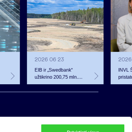
2026 06 23
2026
EIB ir „Swedbank“
INVL 
užtikrino 200,75 mln.
prista
eurų finansavimą
investu
Rūdninkų karinio
auganč
miestelio vystytojai
privat