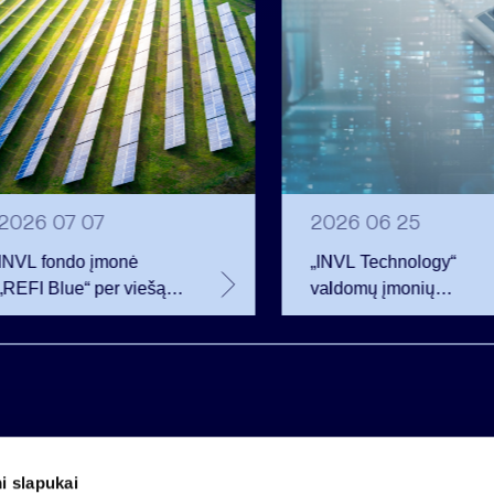
2026 07 07
2026 06 25
INVL fondo įmonė
„INVL Technology“
„REFI Blue“ per viešą
valdomų įmonių
obligacijų emisiją
darbuotojai realizavo
pritraukė 12 mln. eurų –
opcionus ir tapo
2 mln. daugiau nei
akcininkais
planavo
i slapukai