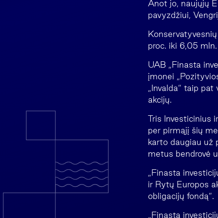
Anot jo, naujųjų 
pavyzdžiui, Vengri
Konservatyvesnių 
proc. iki 6,05 mln.
UAB „Finasta inve
įmonei „Pozityvios
„Invalda” taip pat
akcijų.
Tris Investicinius
per pirmąjį šių m
karto daugiau už p
metus bendrovė užd
„Finasta investici
ir Rytų Europos ak
obligacijų fondą”.
„Finasta investici