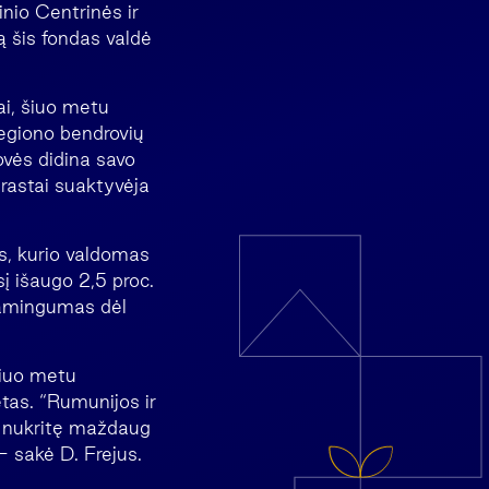
nio Centrinės ir
ą šis fondas valdė
ai, šiuo metu
regiono bendrovių
ovės didina savo
prastai suaktyvėja
s, kurio valdomas
sį išaugo 2,5 proc.
ajamingumas dėl
šiuo metu
tas. “Rumunijos ir
ra nukritę maždaug
 – sakė D. Frejus.