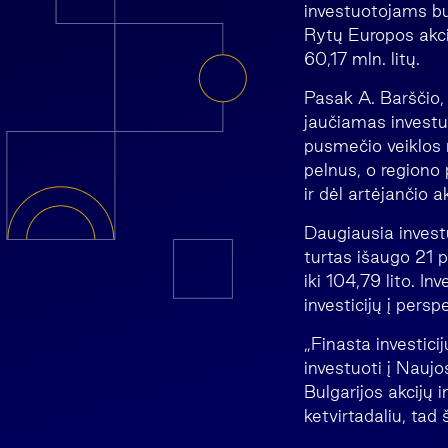
investuotojams bu
Rytų Europos akcij
60,17 mln. litų.
Pasak A. Barščio, 
jaučiamas investu
pusmečio veiklos r
pelnus, o regiono 
ir dėl artėjančio
Daugiausia invest
turtas išaugo 21 p
iki 104,79 lito. I
investicijų į pers
„Finasta investic
investuoti į Naujo
Bulgarijos akcijų
ketvirtadaliu, tad