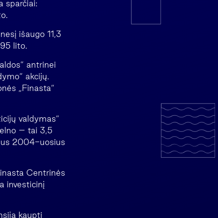
 sparčiai:
to.
nesį išaugo 11,3
95 lito.
aldos” antrinei
ldymo” akcijų.
monės „Finasta”
ticijų valdymas”
elno – tai 3,5
visus 2004-uosius
“Finasta Centrinės
 investicinį
nsiją kaupti