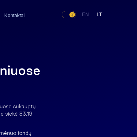
EN
LT
Kontaktai
iniuose
nduose sukauptų
je siekė 83,19
s mėnuo fondų