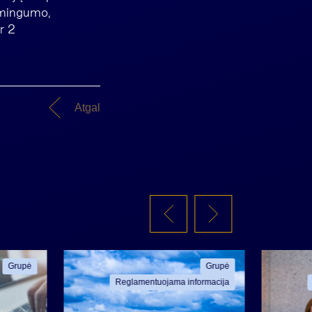
amingumo,
r 2
Atgal
Grupė
Grupė
Reglamentuojama informacija