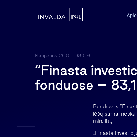
Apie
2005 08 09
Naujienos
“Finasta investi
fonduose – 83,19
Bendrovės “Finast
lėšų suma, neskai
mln. litų.
„Finasta investic