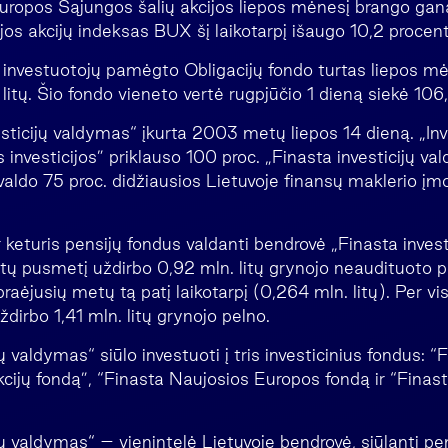
Europos Sąjungos šalių akcijos liepos mėnesį brango gana
jos akcijų indeksas BUX šį laikotarpį išaugo 10,2 procen
investuotojų pamėgto Obligacijų fondo turtas liepos mė
 litų. Šio fondo vieneto vertė rugpjūčio 1 dieną siekė 106,
sticijų valdymas“ įkurta 2003 metų liepos 14 dieną. „Inv
 investicijos” priklauso 100 proc. „Finasta investicijų va
 valdo 75 proc. didžiausios Lietuvoje finansų maklerio į
 ir keturis pensijų fondus valdanti bendrovė „Finasta inves
etų pusmetį uždirbo 0,92 mln. litų grynojo neaudituoto p
raėjusių metų tą patį laikotarpį (0,264 mln. litų). Per 
irbo 1,41 mln. litų grynojo pelno.
jų valdymas“ siūlo investuoti į tris investicinius fondus: 
cijų fondą”, “Finasta Naujosios Europos fondą ir “Finasta
jų valdymas“ – vienintelė Lietuvoje bendrovė, siūlanti pe