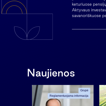
keturiuose pensi
Aktyvaus investavi
savanoriškuose pe
Naujienos
Grupė
Grupė
ama informacija
Reglamentuojama informacija