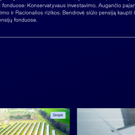
jų fonduose: Konservatyvaus investavimo, Augančio paj
mo ir Racionalios rizikos. Bendrovė siūlo pensiją kaupti i
nsijų fonduose.
Grupė