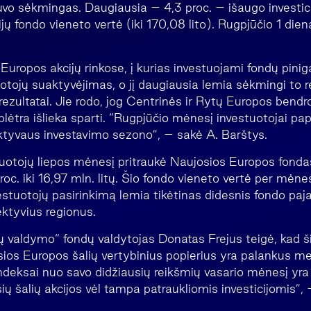
vo sėkmingas. Daugiausia – 4,3 proc. – išaugo investici
ų fondo vieneto vertė (iki 170,08 lito). Rugpjūčio 1 dien
Europos akcijų rinkose, į kurias investuojami fondų pinig
otojų suaktyvėjimas, o jį daugiausia lemia sėkmingi to 
ezultatai. Jie rodo, jog Centrinės ir Rytų Europos bendr
plėtra išlieka sparti. “Rugpjūčio mėnesį investuotojai pa
 aktyvaus investavimo sezono”, – sakė A. Barštys.
uotojų liepos mėnesį pritraukė Naujosios Europos fonda
roc. iki 16,97 mln. litų. Šio fondo vieneto vertė per mėne
nvestuotojų pasirinkimą lemia tikėtinas didesnis fondo p
pektyvius regionus.
ijų valdymo“ fondų valdytojas Donatas Frejus teigė, kad 
sios Europos šalių vertybinius popierius yra palankus me
 indeksai nuo savo didžiausių reikšmių vasario mėnesį y
 šių šalių akcijos vėl tampa patraukliomis investicijomis”,