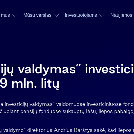
 mus
Mūsų verslas
Investuotojams
Naujienos
cijų valdymas” investic
 mln. litų
a investicijų valdymas” valdomuose investiciniuose fo
čiuojant pensijų fonduose sukauptų lėšų, liepos pabaigo
ijų valdymo“ direktorius Andrius Barštys sakė, kad liepo