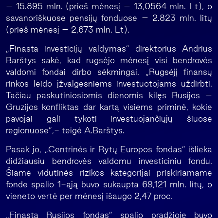
– 15.895 mln. (prieš mėnesį – 13,0564 mln. Lt), o
savanoriškuose pensijų fonduose – 2.823 mln. litų
(prieš mėnesį – 2,673 mln. Lt).
„Finasta investicijų valdymas” direktorius Andrius
Barštys sakė, kad rugsėjo mėnesį visi bendrovės
valdomi fondai dirbo sėkmingai. „Rugsėjį finansų
rinkos leido įžvalgesniems investuotojams uždirbti.
Tačiau paskutiniosiomis dienomis kilęs Rusijos –
Gruzijos konfliktas dar kartą visiems priminė, kokie
pavojai gali tykoti investuojančiųjų šiuose
regionuose”,- teigė A.Barštys.
Pasak jo, „Centrinės ir Rytų Europos fondas” išlieka
didžiausiu bendrovės valdomu investiciniu fondu.
Šiame vidutinės rizikos kategorijai priskiriamame
fonde spalio 1-ąją buvo sukaupta 69,121 mln. litų, o
vieneto vertė per mėnesį išaugo 2,47 proc.
„Finasta Rusijos fondas” spalio pradžioje buvo