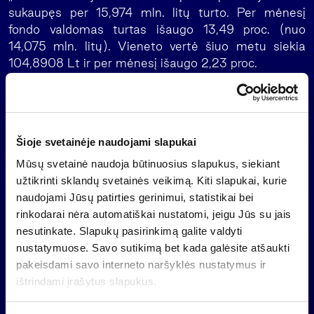
sukaupęs per 15,974 mln. litų turto. Per mėnesį
fondo valdomas turtas išaugo 13,49 proc. (nuo
14,075 mln. litų). Vieneto vertė šiuo metu siekia
104,8908 Lt ir per mėnesį išaugo 2,23 proc.
„Naujosios Europos fondo” turtas spalio mėn. išaugo
13,41 proc. iki 64,485 mln. litų. Šio fondo vieneto
vertė per rugsėjį pakilo 3,03 proc. ir dabar siekia
141,262 Lt.
Šioje svetainėje naudojami slapukai
Mūsų svetainė naudoja būtinuosius slapukus, siekiant
„Finasta Obligacijų fonde” spalio 1-ąją buvo
užtikrinti sklandų svetainės veikimą. Kiti slapukai, kurie
sukaupta 1,655 mln. litų, vieneto vertė siekia
naudojami Jūsų patirties gerinimui, statistikai bei
109,4193 Lt. Pasak A. Barščio, bendrovės klientai
rinkodarai nėra automatiškai nustatomi, jeigu Jūs su jais
dėmesį į šį fondą atkreipia tuomet, kai akcijų rinkos
nesutinkate. Slapukų pasirinkimą galite valdyti
gyvena korekcinėmis nuotaikomis.
nustatymuose. Savo sutikimą bet kada galėsite atšaukti
pakeisdami savo interneto naršyklės nustatymus ir
ištrindami įrašytus slapukus.
Atgal