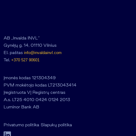
AB „Invalda INVL“
Gynėjų g. 14, 01110 Vilnius
El. paštas
info@invaldainvl.com
Tel.
+370 527 90601
Įmonės kodas 121304349
PVM mokėtojo kodas LT213043414
Įregistruota VĮ Registrų centras
A.s. LT25 4010 0424 0124 2013
Luminor Bank AB
Privatumo politika
Slapukų politika