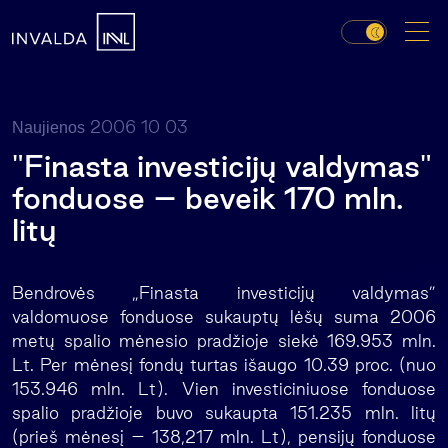
2006 10 03
Naujienos
"Finasta investicijų valdymas"
fonduose – beveik 170 mln.
litų
Bendrovės „Finasta investicijų valdymas”
valdomuose fonduose sukauptų lėšų suma 2006
metų spalio mėnesio pradžioje siekė 169.953 mln.
Lt. Per mėnesį fondų turtas išaugo 10.39 proc. (nuo
153.946 mln. Lt). Vien investiciniuose fonduose
spalio pradžioje buvo sukaupta 151.235 mln. litų
(prieš mėnesį – 138,217 mln. Lt), pensijų fonduose