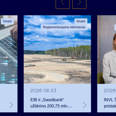
Grupė
Grupė
Reglamentuojama informacija
2026 06 23
2026
EIB ir „Swedbank“
INVL 
užtikrino 200,75 mln.
prista
eurų finansavimą
investu