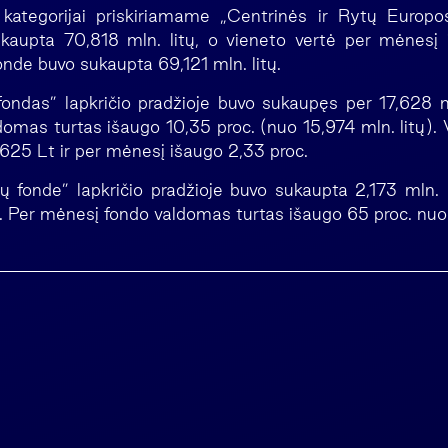
 kategorijai priskiriamame „Centrinės ir Rytų Europo
ukaupta 70,818 mln. litų, o vieneto vertė per mėnesį 
onde buvo sukaupta 69,121 mln. litų.
fondas” lapkričio pradžioje buvo sukaupęs per 17,628 ml
omas turtas išaugo 10,35 proc. (nuo 15,974 mln. litų). 
625 Lt ir per mėnesį išaugo 2,33 proc.
jų fonde” lapkričio pradžioje buvo sukaupta 2,173 mln. l
t. Per mėnesį fondo valdomas turtas išaugo 65 proc. nuo 