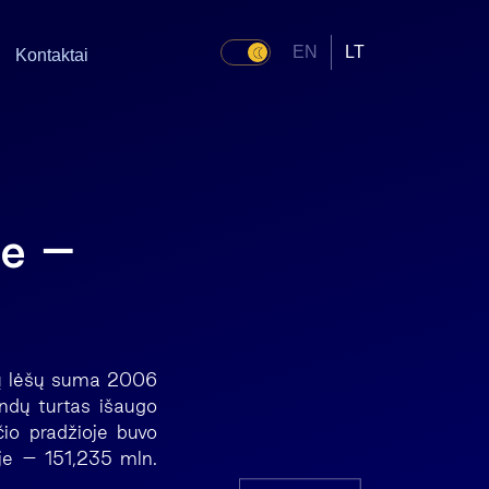
EN
LT
Kontaktai
se –
tų lėšų suma 2006
ndų turtas išaugo
čio pradžioje buvo
oje – 151,235 mln.