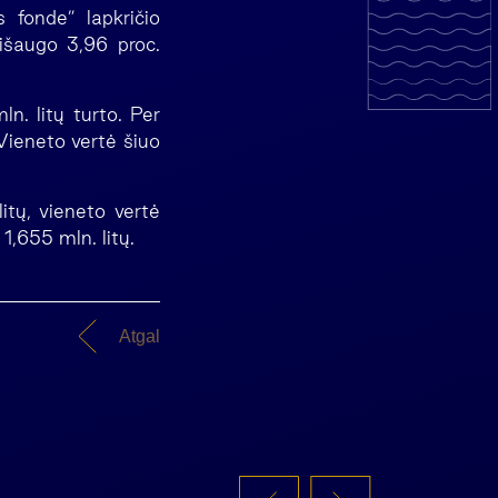
s fonde” lapkričio
išaugo 3,96 proc.
n. litų turto. Per
Vieneto vertė šiuo
itų, vieneto vertė
1,655 mln. litų.
Atgal