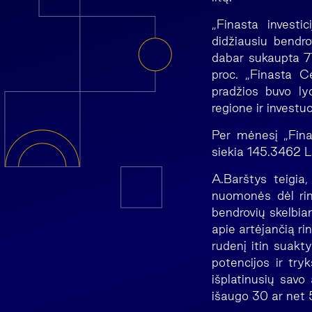
„Finasta investi
didžiausiu bendr
dabar sukaupta 77
proc. „Finasta C
pradžios buvo lyd
regione ir investu
Per mėnesį „Fina
siekia 145.3462 L
A.Barštys teigia
nuomonės dėl rin
bendrovių skelbiam
apie artėjančią ri
rudenį itin suakt
potencijos ir try
išplatinusių savo
išaugo 30 ar net 