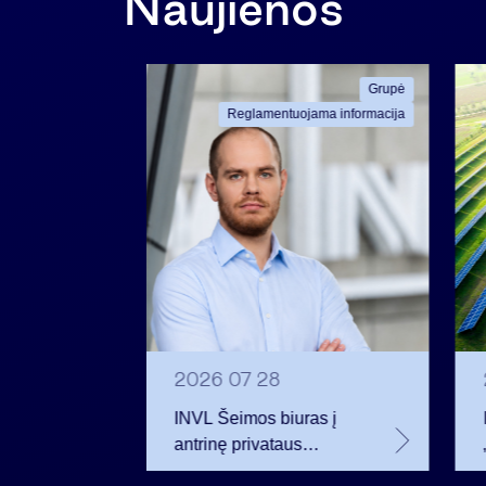
Naujienos
Grupė
Grupė
ama informacija
Reglamentuojama informacija
2026 07 28
t
INVL Šeimos biuras į
uropos
antrinę privataus
kapitalo rinką