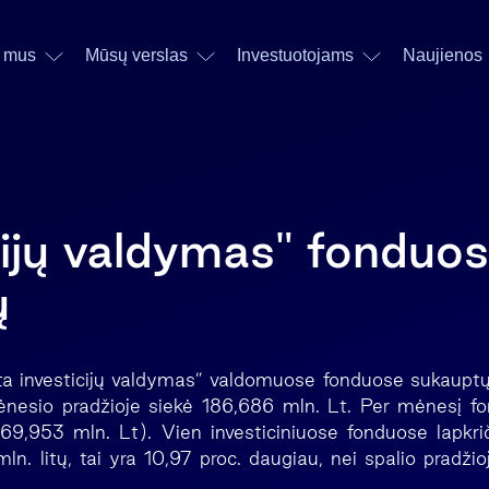
 mus
Mūsų verslas
Investuotojams
Naujienos
cijų valdymas" fonduo
ų
ta investicijų valdymas” valdomuose fonduose sukaup
ėnesio pradžioje siekė 186,686 mln. Lt. Per mėnesį fo
69,953 mln. Lt). Vien investiciniuose fonduose lapkri
ln. litų, tai yra 10,97 proc. daugiau, nei spalio pradži