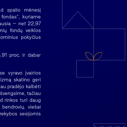
kad spalio mėnesį
 fondas”, kuriame
iausia – net 22,97
nių fondų veiklos
onominius pokyčius
91 proc. ir dabar
e vyravo įvairios
izmą skatino geri
iau pradėjo kalbėti
eišvengsime, tačiau
d rinkos turi daug
 bendrovių, viešai
prekybos sesijomis