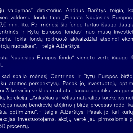
cijų valdymas” direktorius Andrius Barštys teigia, 
ovės valdomu fondu tapo „Finasta Naujosios Europos
,6 mln. litų. Per mėnesį šio fondo turtas išaugo daug
entrinės ir Rytų Europos fondas” nuo mūsų investici
eris. Tokia fondų rokiruotė akivaizdžiai atspindi ek
otojų nuotaikas”,- teigė A.Barštys.
sta Naujosios Europos fondo” vieneto vertė išaugo 4,
t.
, kad spalio mėnesį Centrinės ir Rytų Europos biržos
kų ateities perspektyvų. Pasak jo, investuotojų optim
i 3 ketvirčių veiklos rezultatai, tačiau analitikai vis gars
nkų korekciją. „Anksčiau ar vėliau natūralios korekcijos n
yvėjęs naujų bendrovių atėjimo į biržą procesas rodo, ka
kšta optimizmu”,- teigia A.Barštys. Pasak jo, kai kurių
 akcijas investuotojams, akcijų vertė jau pirmosiomis 
50 procentų.