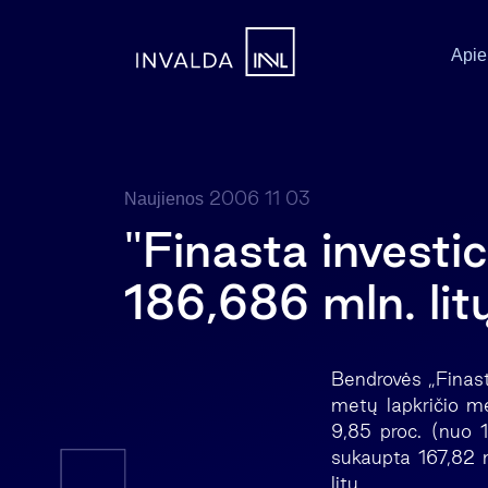
Apie
2006 11 03
Naujienos
"Finasta investi
186,686 mln. lit
Bendrovės „Finas
metų lapkričio m
9,85 proc. (nuo 1
sukaupta 167,82 m
litų.