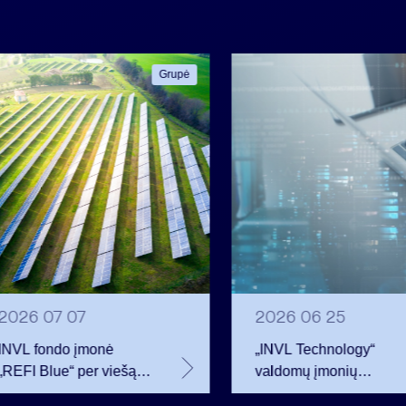
Grupė
2026 07 07
2026 06 25
INVL fondo įmonė
„INVL Technology“
„REFI Blue“ per viešą
valdomų įmonių
obligacijų emisiją
darbuotojai realizavo