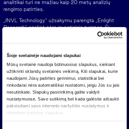
analitikai turi ne mažiau kaip 20 metų analizių
rengimo patirties.
„INVL Technology“ užsakymu parengta „Enlight
Research“ analizė nėra investicinis tyrimas. Ši
apžvalga yra parengta informaciniais tikslais ir negali
būti vertinama kaip siūlymas parduoti ar pirkti
akcijas. Atsakomybę dėl tokio sprendimo prisiima
investuotojas.
Šioje svetainėje naudojami slapukai
Mūsų svetainė naudoja būtinuosius slapukus, siekiant
Svarbi informacija
užtikrinti sklandų svetainės veikimą. Kiti slapukai, kurie
Tai yra informacinio pobūdžio rinkodaros pranešimas,
naudojami Jūsų patirties gerinimui, statistikai bei
kuris nėra ir negali būti traktuojamas kaip siūlymas
rinkodarai nėra automatiškai nustatomi, jeigu Jūs su jais
(oferta) pirkti kolektyvinio investavimo subjekto
nesutinkate. Slapukų pasirinkimą galite valdyti
akcijas, investavimo rekomendacija ar investicinis
nustatymuose. Savo sutikimą bet kada galėsite atšaukti
tyrimas, nes nėra rengiamas atsižvelgiant į bet kokių
pakeisdami savo interneto naršyklės nustatymus ir
konkrečių individualių investuotojų investavimo
ištrindami įrašytus slapukus.
tikslus, finansinę situaciją ar poreikius.
S