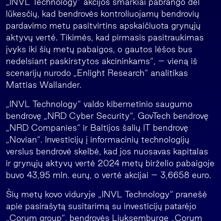
„INVL Technology“ akcijos smarkiai pabrango dėl
lūkesčių, kad bendrovės kontroliuojamų bendrovių
pardavimo metu pasitvirtins apskaičiuota grynųjų
aktyvų vertė. Tikimės, kad pirmasis pasitraukimas
įvyks iki šių metų pabaigos, o gautos lėšos bus
nedelsiant paskirstytos akcininkams“, – vieną iš
scenarijų nurodo „Enlight Research“ analitikas
Mattias Wallander.
„INVL Technology“ valdo kibernetinio saugumo
bendrovę „NRD Cyber Security“, GovTech bendrovę
„NRD Companies“ ir Baltijos šalių IT bendrovę
„Novian“. Investicijų į informacinių technologijų
verslus bendrovė skelbė, kad jos nuosavas kapitalas
ir grynųjų aktyvų vertė 2024 metų birželio pabaigoje
buvo 43,95 mln. eurų, o vertė akcijai – 3,6658 euro.
Šių metų kovo viduryje „INVL Technology“ pranešė
apie pasirašytą susitarimą su investicijų patarėjo
„Corum group“, bendrovės Liuksemburge „Corum