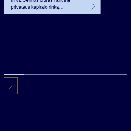
INVL Šeimos biuras į antrinę
privataus kapitalo rinką
investuojantį fondą pritraukė 17,4
mln. JAV dolerių