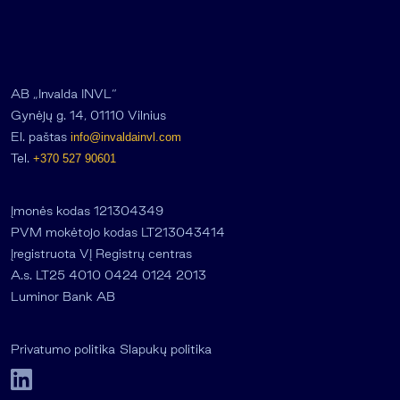
AB „Invalda INVL“
Gynėjų g. 14, 01110 Vilnius
El. paštas
info@invaldainvl.com
Tel.
+370 527 90601
Įmonės kodas 121304349
PVM mokėtojo kodas LT213043414
Įregistruota VĮ Registrų centras
A.s. LT25 4010 0424 0124 2013
Luminor Bank AB
Privatumo politika
Slapukų politika