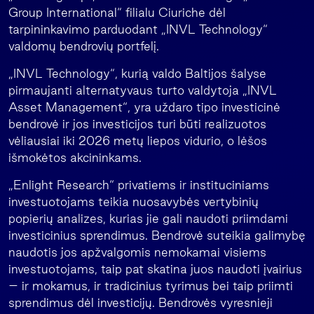
Group International“ filialu Ciuriche dėl
tarpininkavimo parduodant „INVL Technology“
valdomų bendrovių portfelį.
„INVL Technology“, kurią valdo Baltijos šalyse
pirmaujanti alternatyvaus turto valdytoja „INVL
Asset Management“, yra uždaro tipo investicinė
bendrovė ir jos investicijos turi būti realizuotos
vėliausiai iki 2026 metų liepos vidurio, o lėšos
išmokėtos akcininkams.
„Enlight Research“ privatiems ir instituciniams
investuotojams teikia nuosavybės vertybinių
popierių analizes, kurias jie gali naudoti priimdami
investicinius sprendimus. Bendrovė suteikia galimybę
naudotis jos apžvalgomis nemokamai visiems
investuotojams, taip pat skatina juos naudoti įvairius
– ir mokamus, ir tradicinius tyrimus bei taip priimti
sprendimus dėl investicijų. Bendrovės vyresnieji