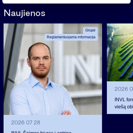
s
Naujienos
Grupė
Reglamentuojama informacija
2026 0
INVL fon
viešą obl
12 mln. 
planavo
2026 07 28