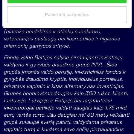
Skandinavija ir Vidurio Europa. Fondas jau yra
i
investavęs į septynias bendroves, veikiančias
m
Patvirtinti pažymėtus
sveikatos priežiūros, sveikatinimo ir medicininės
a
reabilitacijos, inžinerinių paslaugų, aplinkos tvarkymo
s
(plastiko perdirbimo ir atliekų surinkimo),
veterinarijos paslaugų bei kosmetikos ir higienos
priemonių gamybos srityse.
Fondą valdo Baltijos šalyse pirmaujanti investicijų
valdymo ir gyvybės draudimo grupė INVL. Šios
grupės įmonės valdo pensijų, investicinius fondus ir
gyvybės draudimo kryptis, individualius portfelius,
privataus kapitalo ir kitas alternatyvias investicijas.
Grupės bendrovėms daugiau kaip 300 tūkst. klientų
Lietuvoje, Latvijoje ir Estijoje bei tarptautiniai
investuotojai patikėjo valdyti daugiau kaip 1,75 mlrd.
eurų vertės turto. Jau daugiau nei 30 metų veikianti
grupė sukaupė svarią patirtį, valdydama privataus
kapitalo turtą ir kurdama savo sričių pirmaujančius