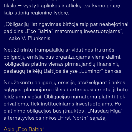
tikslo – vystyti aplinkos ir atliekų tvarkymo grupę
kaip stiprią regioninę lyderę.
„Obligacijų listingavimas biržoje taip pat neabejotinai
padidins „Eco Baltia“ matomumą investuotojams“,
– sako V. Plunksnis.
Neužtikrintų trumpalaikių ar vidutinės trukmės
obligacijų emisija bus organizuojama viena dalimi,
obligacijas platins vienas pirmaujančių finansinių
paslaugų teikėjų Baltijos šalyse „Luminor“ bankas.
Neužtikrintų obligacijų emisiją, atsižvelgiant į rinkos
sąlygas, planuojama išleisti artimiausiu metu, ji būtų
leidžiama viešai. Obligacijas numatoma platinti tiek
privatiems, tiek instituciniams investuotojams. Po
platinimo obligacijos bus įtrauktos į „Nasdaq Riga”
alternatyviosios rinkos „First North“ sąrašą.
Apie „Eco Baltia”