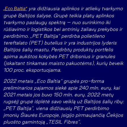
yra didžiausia aplinkos ir atliekų tvarkymo
„Eco Baltia“
grupė Baltijos šalyse. Grupė teikia platų aplinkos
tvarkymo paslaugų spektrą – nuo surinkimo iki
rūšiavimo ir logistikos bei antrinių žaliavų prekybos ir
perdirbimo. „PET Baltija“ perdirba polietileno
tereftalato (PET) butelius ir yra industrijos lyderis
Baltijos šalių mastu. Perdirbtų produktų portfelis
apima aukštos kokybės PET dribsnius ir granules
(įskaitant tinkamas maisto pakuotėms), kurių beveik
100 proc. eksportuojama.
2022 metais „Eco Baltia“ grupės pro-forma
preliminarios pajamos siekė apie 240 mln. eurų, kai
2021 metais jos buvo 150 mln. eurų. 2022 metų
rugsėjį grupė išplėtė savo veiklą už Baltijos šalių ribų:
„PET Baltija”, viena didžiausių PET perdirbimo
įmonių Šiaurės Europoje, įsigijo pirmaujančią Čekijos
pluošto gamintoją „TESIL Fibres”.