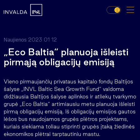
2023 01 12
Naujienos
„Eco Baltia“ planuoja išleisti
pirmąją obligacijų emisiją
Vieno pirmaujančių privataus kapitalo fondų Baltijos
šalyse „INVL Baltic Sea Growth Fund“ valdoma
didžiausia Baltijos šalyse aplinkos ir atliekų tvarkymo
grupė „Eco Baltia“ artimiausiu metu planuoja išleisti
pirmą obligacijų emisiją. Iš obligacijų emisijos gautos
lėšos bus naudojamos grupės plėtros projektams,
kuriais siekiama toliau stiprinti grupės įtaką žiedinės
ekonomikos plėtrai tarptautiniu mastu.