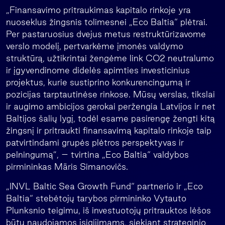
„Finansavimo pritraukimas kapitalo rinkoje yra
nuoseklus žingsnis tolimesnei „Eco Baltia“ plėtrai.
Per pastaruosius dvejus metus restruktūrizavome
verslo modelį, pertvarkėme įmonės valdymo
struktūrą, užtikrintai žengėme link CO2 neutralumo
ir įgyvendinome didelės apimties investicinius
projektus, kurie sustiprino konkurencingumą ir
pozicijas tarptautinėse rinkose. Mūsų verslas, tikslai
ir augimo ambicijos gerokai peržengia Latvijos ir net
Baltijos šalių lygį, todėl esame pasirengę žengti kitą
žingsnį ir pritraukti finansavimą kapitalo rinkoje taip
patvirtindami grupės plėtros perspektyvas ir
pelningumą”, – tvirtina „Eco Baltia“ valdybos
pirmininkas Māris Simanovičs.
„INVL Baltic Sea Growth Fund“ partnerio ir „Eco
Baltia“ stebėtojų tarybos pirmininko Vytauto
Plunksnio teigimu, iš investuotojų pritrauktos lėšos
būtų naudojamos įsigijimams, siekiant strateginio