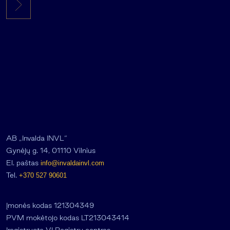
AB „Invalda INVL“
Gynėjų g. 14, 01110 Vilnius
El. paštas
info@invaldainvl.com
Tel.
+370 527 90601
Įmonės kodas 121304349
PVM mokėtojo kodas LT213043414