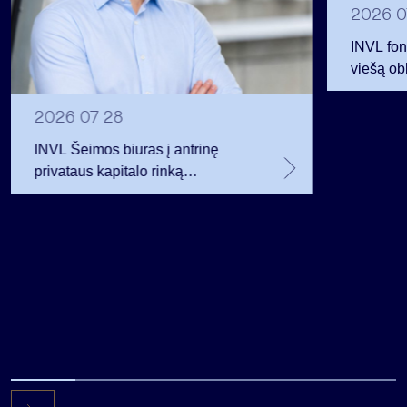
2026 0
INVL fon
viešą obl
12 mln. 
planavo
2026 07 28
INVL Šeimos biuras į antrinę
privataus kapitalo rinką
investuojantį fondą pritraukė 17,4
mln. JAV dolerių