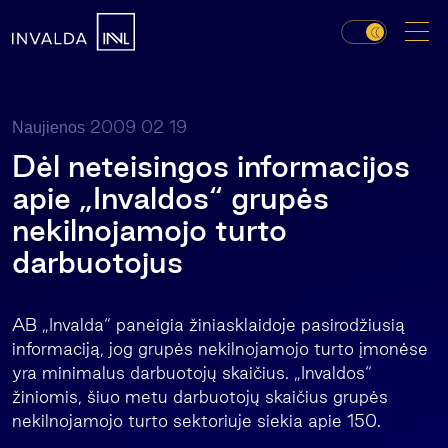
2009 02 19
Naujienos
Dėl neteisingos informacijos
apie „Invaldos“ grupės
nekilnojamojo turto
darbuotojus
AB „Invalda“ paneigia žiniasklaidoje pasirodžiusią
informaciją, jog grupės nekilnojamojo turto įmonėse
yra minimalus darbuotojų skaičius. „Invaldos“
žiniomis, šiuo metu darbuotojų skaičius grupės
nekilnojamojo turto sektoriuje siekia apie 150.