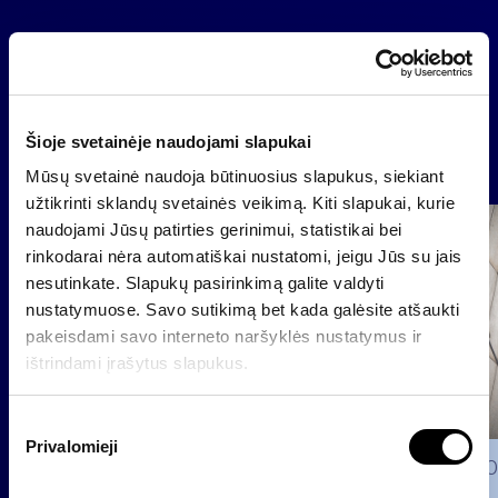
Atgal
Šioje svetainėje naudojami slapukai
Naujienos
Mūsų svetainė naudoja būtinuosius slapukus, siekiant
užtikrinti sklandų svetainės veikimą. Kiti slapukai, kurie
naudojami Jūsų patirties gerinimui, statistikai bei
Grupė
rinkodarai nėra automatiškai nustatomi, jeigu Jūs su jais
Reglamentuojama informacija
nesutinkate. Slapukų pasirinkimą galite valdyti
nustatymuose. Savo sutikimą bet kada galėsite atšaukti
pakeisdami savo interneto naršyklės nustatymus ir
ištrindami įrašytus slapukus.
S
Privalomieji
u
2026 0
t