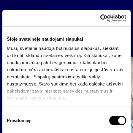
Atgal
Šioje svetainėje naudojami slapukai
Naujienos
Mūsų svetainė naudoja būtinuosius slapukus, siekiant
užtikrinti sklandų svetainės veikimą. Kiti slapukai, kurie
naudojami Jūsų patirties gerinimui, statistikai bei
Grupė
rinkodarai nėra automatiškai nustatomi, jeigu Jūs su jais
Reglamentuojama informacija
nesutinkate. Slapukų pasirinkimą galite valdyti
nustatymuose. Savo sutikimą bet kada galėsite atšaukti
pakeisdami savo interneto naršyklės nustatymus ir
ištrindami įrašytus slapukus.
S
Privalomieji
u
2026 0
t