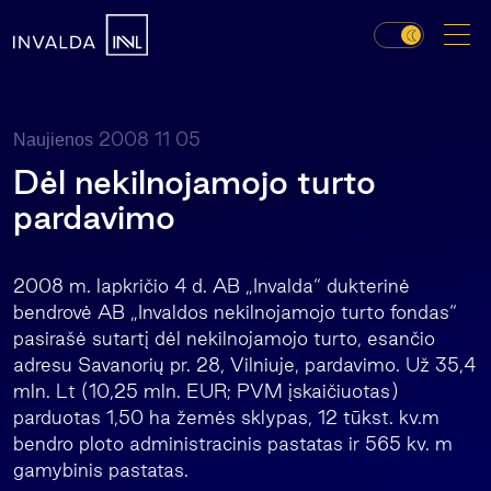
2008 11 05
Naujienos
Dėl nekilnojamojo turto
pardavimo
2008 m. lapkričio 4 d. AB „Invalda“ dukterinė
bendrovė AB „Invaldos nekilnojamojo turto fondas“
pasirašė sutartį dėl nekilnojamojo turto, esančio
adresu Savanorių pr. 28, Vilniuje, pardavimo. Už 35,4
mln. Lt (10,25 mln. EUR; PVM įskaičiuotas)
parduotas 1,50 ha žemės sklypas, 12 tūkst. kv.m
bendro ploto administracinis pastatas ir 565 kv. m
gamybinis pastatas.