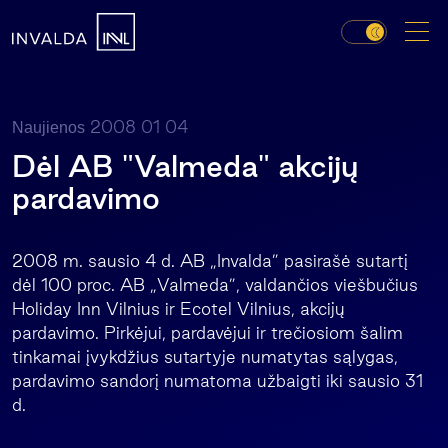
2008 01 04
Naujienos
Dėl AB "Valmeda" akcijų
pardavimo
2008 m. sausio 4 d. AB „Invalda” pasirašė sutartį
dėl 100 proc. AB „Valmeda”, valdančios viešbučius
Holiday Inn Vilnius ir Ecotel Vilnius, akcijų
pardavimo. Pirkėjui, pardavėjui ir trečiosiom šalim
tinkamai įvykdžius sutartyje numatytas sąlygas,
pardavimo sandorį numatoma užbaigti iki sausio 31
d.