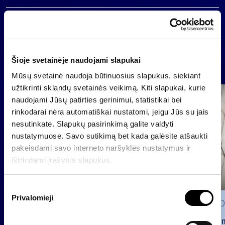
Atgal
Šioje svetainėje naudojami slapukai
Naujienos
Mūsų svetainė naudoja būtinuosius slapukus, siekiant
užtikrinti sklandų svetainės veikimą. Kiti slapukai, kurie
Grupė
naudojami Jūsų patirties gerinimui, statistikai bei
Reglamentuojama informacija
rinkodarai nėra automatiškai nustatomi, jeigu Jūs su jais
nesutinkate. Slapukų pasirinkimą galite valdyti
nustatymuose. Savo sutikimą bet kada galėsite atšaukti
pakeisdami savo interneto naršyklės nustatymus ir
ištrindami įrašytus slapukus.
S
Privalomieji
u
2026 0
t
Pranešim
i