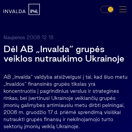
2008 12 18
Naujienos
Dėl AB „Invalda“ grupės
veiklos nutraukimo Ukrainoje
AB „Invalda“ valdyba atsižvelgusi į tai, kad šiuo metu
„Invaldos“ finansinės grupės tikslas yra
koncentruotis į pagrindinius verslus ir strategines
rinkas, bei įvertinusi Ukrainoje veikiančių grupės
įmonių galimybes artimiausiu metu dirbti pelningai,
2008 m. gruodžio 17 d. priėmė sprendimą visiškai
nutraukti grupės finansų ir nekilnojamojo turto
sektorių įmonių veiklą Ukrainoje.