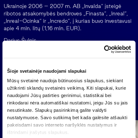
Ukrainoje 2006 – 2007 m. AB „Invalda“ įsteigė
ribotos atsakomybės bendroves „Finasta“, „Inreal“,
„Inreal-Ocinka“ ir „Incredo“, į kurias buvo investavusi
apie 4 mln. litų (1,16 mln. EUR).
Darius Šulnis
Prezidentas
+370 5 273 48 76
Šioje svetainėje naudojami slapukai
Mūsų svetainė naudoja būtinuosius slapukus, siekiant
Atgal
užtikrinti sklandų svetainės veikimą. Kiti slapukai, kurie
naudojami Jūsų patirties gerinimui, statistikai bei
rinkodarai nėra automatiškai nustatomi, jeigu Jūs su jais
Naujienos
nesutinkate. Slapukų pasirinkimą galite valdyti
nustatymuose. Savo sutikimą bet kada galėsite atšaukti
pakeisdami savo interneto naršyklės nustatymus ir
Grupė
ištrindami įrašytus slapukus.
Reglamentuojama informacija