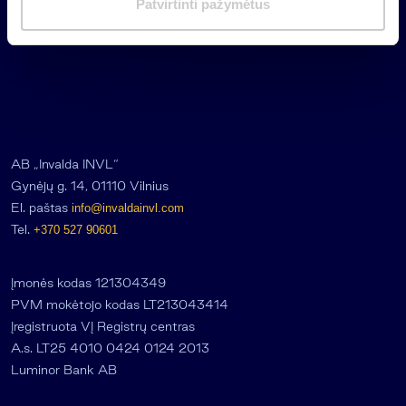
Patvirtinti pažymėtus
a
s
AB „Invalda INVL“
Gynėjų g. 14, 01110 Vilnius
El. paštas
info@invaldainvl.com
Tel.
+370 527 90601
Įmonės kodas 121304349
PVM mokėtojo kodas LT213043414
Įregistruota VĮ Registrų centras
A.s. LT25 4010 0424 0124 2013
Luminor Bank AB