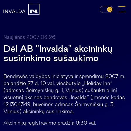
2007 03 26
Naujienos
Dėl AB "Invalda" akcininkų
susirinkimo sušaukimo
Bendrovės valdybos iniciatyva ir sprendimu 2007 m.
balandžio 27 d. 10 val. viešbutyje „Holiday Inn“
(adresas Šeimyniškių g. 1, Vilnius) sušaukti eilinį
visuotinį akcinės bendrovės „Invalda“ (įmonės kodas
121304349, buveinės adresas Šeimyniškių g. 3,
Vilnius) akcininkų susirinkimą.
Akcininkų registravimo pradžia 9:30 val.