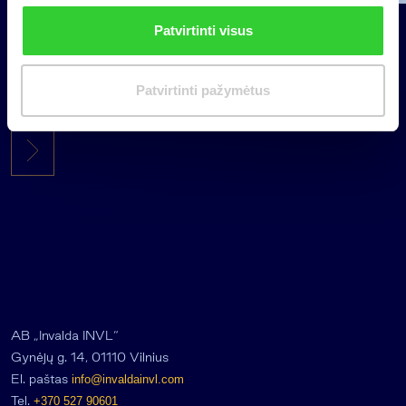
2026 07 28
n
Patvirtinti visus
k
INVL Šeimos biuras į antrinę
i
privataus kapitalo rinką
m
Patvirtinti pažymėtus
investuojantį fondą pritraukė 17,4
a
mln. JAV dolerių
s
AB „Invalda INVL“
Gynėjų g. 14, 01110 Vilnius
El. paštas
info@invaldainvl.com
Tel.
+370 527 90601