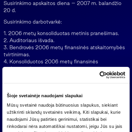
Susirinkimo apskaitos diena – 2007 m. balandžio
20 d.
Susirinkimo darbotvarkė:
1. 2006 metų konsoliduotas metinis pranešimas.
2. Auditoriaus išvada.
3. Bendrovės 2006 metų finansinės atskaitomybės
tvirtinimas.
4. Konsoliduotos 2006 metų finansinės
atskaitomybės tvirtinimas.
5. Bendrovės 2006 metų pelno (nuostolio)
paskirstymas.
Darius Šulnis
Šioje svetainėje naudojami slapukai
Prezidentas
Mūsų svetainė naudoja būtinuosius slapukus, siekiant
+370 5 273 48 76
užtikrinti sklandų svetainės veikimą. Kiti slapukai, kurie
naudojami Jūsų patirties gerinimui, statistikai bei
rinkodarai nėra automatiškai nustatomi, jeigu Jūs su jais