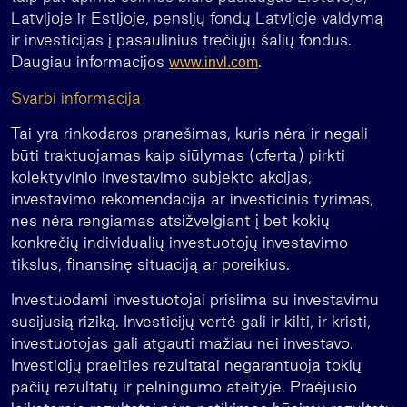
Latvijoje ir Estijoje, pensijų fondų Latvijoje valdymą
ir investicijas į pasaulinius trečiųjų šalių fondus.
Daugiau informacijos
.
www.invl.com
Svarbi informacija
Tai yra rinkodaros pranešimas, kuris nėra ir negali
būti traktuojamas kaip siūlymas (oferta) pirkti
kolektyvinio investavimo subjekto akcijas,
investavimo rekomendacija ar investicinis tyrimas,
nes nėra rengiamas atsižvelgiant į bet kokių
konkrečių individualių investuotojų investavimo
tikslus, finansinę situaciją ar poreikius.
Investuodami investuotojai prisiima su investavimu
susijusią riziką. Investicijų vertė gali ir kilti, ir kristi,
investuotojas gali atgauti mažiau nei investavo.
Investicijų praeities rezultatai negarantuoja tokių
pačių rezultatų ir pelningumo ateityje. Praėjusio