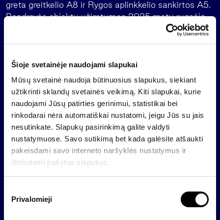
greta greitkelio A8 ir Rygos aplinkkelio sankirtos A5.
Bendrovės objektų užimtumas 2025 metų rugsėjo
pabaigoje siekė nuo 82 iki 98 proc.
Šiuo metu „INVL Baltic Real Estate“ valdomo
nekilnojamojo turto plotas – 19,6 tūkst. kv. m., o
Šioje svetainėje naudojami slapukai
nekilnojamo turto vertė 2025 metų rugsėjo
Mūsų svetainė naudoja būtinuosius slapukus, siekiant
pabaigoje buvo 47,4 mln. eurų.
užtikrinti sklandų svetainės veikimą. Kiti slapukai, kurie
Nuo bendrovės, kaip kolektyvinio investavimo
naudojami Jūsų patirties gerinimui, statistikai bei
subjekto, veiklos pradžios (2016 m. gruodžio 22 d.)
rinkodarai nėra automatiškai nustatomi, jeigu Jūs su jais
„INVL Baltic Real Estate“ yra vienas didžiausią
nesutinkate. Slapukų pasirinkimą galite valdyti
stabilią grąžą uždirbančių Baltijos šalyse
nustatymuose. Savo sutikimą bet kada galėsite atšaukti
nekilnojamojo turto fondų, prieinamų mažmeniniams
pakeisdami savo interneto naršyklės nustatymus ir
investuotojams. „INVL Baltic Real Estate“
ištrindami įrašytus slapukus.
investuotojams nuo 2016 metų yra išmokėjusi 2,38
euro dividendų vienai akcijai.
S
Privalomieji
u
„INVL Baltic Real Estate“ veikia kaip uždaro tipo
t
investicinė bendrovė (UTIB), kurią valdo pirmaujanti