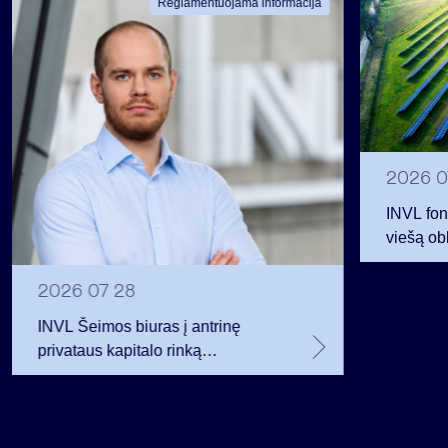
Reglamentuojama informacija
2026 0
INVL fon
viešą obl
12 mln. 
planavo
2026 07 28
INVL Šeimos biuras į antrinę
privataus kapitalo rinką
investuojantį fondą pritraukė 17,4
mln. JAV dolerių