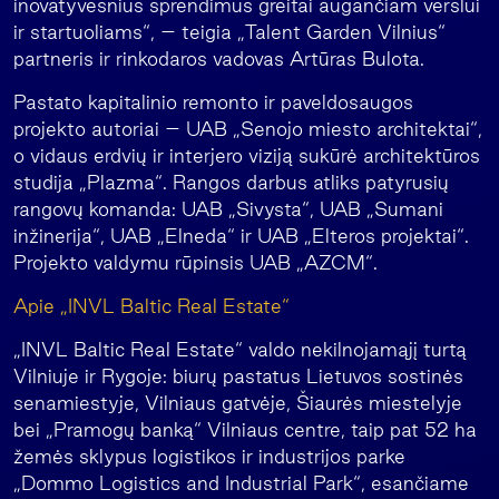
inovatyvesnius sprendimus greitai augančiam verslui
ir startuoliams“, – teigia „Talent Garden Vilnius“
partneris ir rinkodaros vadovas Artūras Bulota.
Pastato kapitalinio remonto ir paveldosaugos
projekto autoriai – UAB „Senojo miesto architektai“,
o vidaus erdvių ir interjero viziją sukūrė architektūros
studija „Plazma“. Rangos darbus atliks patyrusių
rangovų komanda: UAB „Sivysta“, UAB „Sumani
inžinerija“, UAB „Elneda“ ir UAB „Elteros projektai“.
Projekto valdymu rūpinsis UAB „AZCM“.
Apie „INVL Baltic Real Estate“
„INVL Baltic Real Estate“ valdo nekilnojamąjį turtą
Vilniuje ir Rygoje: biurų pastatus Lietuvos sostinės
senamiestyje, Vilniaus gatvėje, Šiaurės miestelyje
bei „Pramogų banką“ Vilniaus centre, taip pat 52 ha
žemės sklypus logistikos ir industrijos parke
„Dommo Logistics and Industrial Park“, esančiame