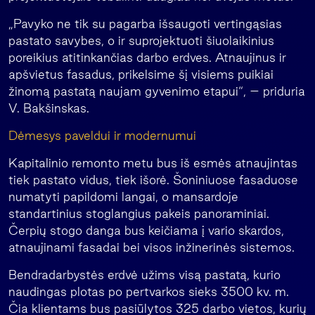
„Pavyko ne tik su pagarba išsaugoti vertingąsias
pastato savybes, o ir suprojektuoti šiuolaikinius
poreikius atitinkančias darbo erdves. Atnaujinus ir
apšvietus fasadus, prikelsime šį visiems puikiai
žinomą pastatą naujam gyvenimo etapui“, – priduria
V. Bakšinskas.
Dėmesys paveldui ir modernumui
Kapitalinio remonto metu bus iš esmės atnaujintas
tiek pastato vidus, tiek išorė. Šoniniuose fasaduose
numatyti papildomi langai, o mansardoje
standartinius stoglangius pakeis panoraminiai.
Čerpių stogo danga bus keičiama į vario skardos,
atnaujinami fasadai bei visos inžinerinės sistemos.
Bendradarbystės erdvė užims visą pastatą, kurio
naudingas plotas po pertvarkos sieks 3500 kv. m.
Čia klientams bus pasiūlytos 325 darbo vietos, kurių