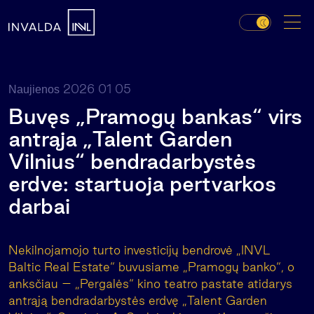
2026 01 05
Naujienos
Buvęs „Pramogų bankas“ virs
antrąja „Talent Garden
Vilnius“ bendradarbystės
erdve: startuoja pertvarkos
darbai
Nekilnojamojo turto investicijų bendrovė „INVL
Baltic Real Estate“ buvusiame „Pramogų banko“, o
anksčiau – „Pergalės“ kino teatro pastate atidarys
antrąją bendradarbystės erdvę „Talent Garden