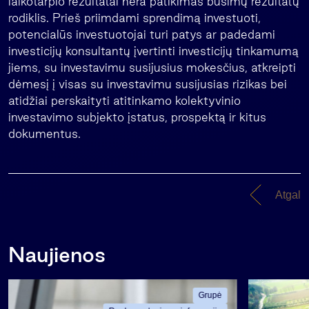
laikotarpio rezultatai nėra patikimas būsimų rezultatų
rodiklis. Prieš priimdami sprendimą investuoti,
potencialūs investuotojai turi patys ar padedami
investicijų konsultantų įvertinti investicijų tinkamumą
jiems, su investavimu susijusius mokesčius, atkreipti
dėmesį į visas su investavimu susijusias rizikas bei
atidžiai perskaityti atitinkamo kolektyvinio
investavimo subjekto įstatus, prospektą ir kitus
dokumentus.
Atgal
Naujienos
Grupė