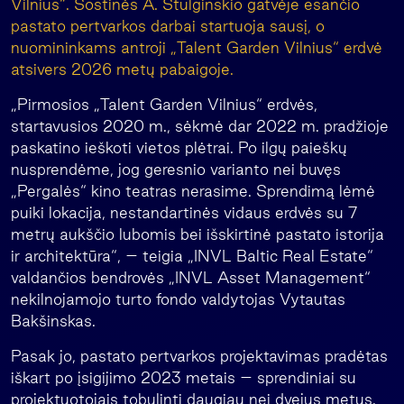
Vilnius“. Sostinės A. Stulginskio gatvėje esančio
pastato pertvarkos darbai startuoja sausį, o
nuomininkams antroji „Talent Garden Vilnius“ erdvė
atsivers 2026 metų pabaigoje.
„Pirmosios „Talent Garden Vilnius“ erdvės,
startavusios 2020 m., sėkmė dar 2022 m. pradžioje
paskatino ieškoti vietos plėtrai. Po ilgų paieškų
nusprendėme, jog geresnio varianto nei buvęs
„Pergalės“ kino teatras nerasime. Sprendimą lėmė
puiki lokacija, nestandartinės vidaus erdvės su 7
metrų aukščio lubomis bei išskirtinė pastato istorija
ir architektūra“, – teigia „INVL Baltic Real Estate“
valdančios bendrovės „INVL Asset Management“
nekilnojamojo turto fondo valdytojas Vytautas
Bakšinskas.
Pasak jo, pastato pertvarkos projektavimas pradėtas
iškart po įsigijimo 2023 metais – sprendiniai su
projektuotojais tobulinti daugiau nei dvejus metus.