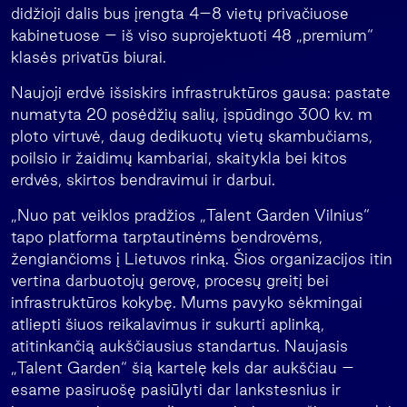
didžioji dalis bus įrengta 4–8 vietų privačiuose
kabinetuose – iš viso suprojektuoti 48 „premium“
klasės privatūs biurai.
Naujoji erdvė išsiskirs infrastruktūros gausa: pastate
numatyta 20 posėdžių salių, įspūdingo 300 kv. m
ploto virtuvė, daug dedikuotų vietų skambučiams,
poilsio ir žaidimų kambariai, skaitykla bei kitos
erdvės, skirtos bendravimui ir darbui.
„Nuo pat veiklos pradžios „Talent Garden Vilnius“
tapo platforma tarptautinėms bendrovėms,
žengiančioms į Lietuvos rinką. Šios organizacijos itin
vertina darbuotojų gerovę, procesų greitį bei
infrastruktūros kokybę. Mums pavyko sėkmingai
atliepti šiuos reikalavimus ir sukurti aplinką,
atitinkančią aukščiausius standartus. Naujasis
„Talent Garden“ šią kartelę kels dar aukščiau –
esame pasiruošę pasiūlyti dar lankstesnius ir