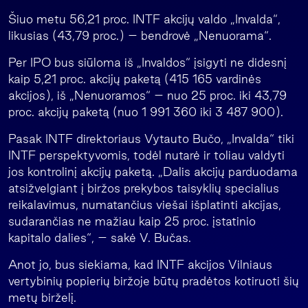
Šiuo metu 56,21 proc. INTF akcijų valdo „Invalda“,
likusias (43,79 proc.) – bendrovė „Nenuorama“.
Per IPO bus siūloma iš „Invaldos“ įsigyti ne didesnį
kaip 5,21 proc. akcijų paketą (415 165 vardinės
akcijos), iš „Nenuoramos“ – nuo 25 proc. iki 43,79
proc. akcijų paketą (nuo 1 991 360 iki 3 487 900).
Pasak INTF direktoriaus Vytauto Bučo, „Invalda“ tiki
INTF perspektyvomis, todėl nutarė ir toliau valdyti
jos kontrolinį akcijų paketą. „Dalis akcijų parduodama
atsižvelgiant į biržos prekybos taisyklių specialius
reikalavimus, numatančius viešai išplatinti akcijas,
sudarančias ne mažiau kaip 25 proc. įstatinio
kapitalo dalies“, – sakė V. Bučas.
Anot jo, bus siekiama, kad INTF akcijos Vilniaus
vertybinių popierių biržoje būtų pradėtos kotiruoti šių
metų birželį.