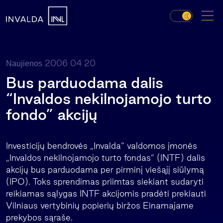
2006 04 20
Naujienos
Bus parduodama dalis
“Invaldos nekilnojamojo turto
fondo” akcijų
Investicijų bendrovės „Invalda“ valdomos įmonės
„Invaldos nekilnojamojo turto fondas“ (INTF) dalis
akcijų bus parduodama per pirminį viešąjį siūlymą
(IPO). Toks sprendimas priimtas siekiant sudaryti
reikiamas sąlygas INTF akcijomis pradėti prekiauti
Vilniaus vertybinių popierių biržos Einamajame
prekybos sąraše.