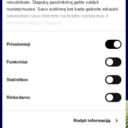
Šiuo metu INTF valdomo nekilnojamojo turto vertė
nesutinkate. Slapukų pasirinkimą galite valdyti
siekia apie 160 mln. litų. Šių metų birželio mėnesį
nustatymuose. Savo sutikimą bet kada galėsite atšaukti
INTF nuosavybėn perėmus „Lietuvos telekomo“
pakeisdami savo interneto naršyklės nustatymus ir
pastatus, bendrovės valdomo turto vertė išaugs iki
ištrindami įrašytus slapukus.
maždaug 230 mln. litų.
S
Privalomieji
u
t
i
Funkciniai
Atgal
k
i
m
Statistikos
o
Naujienos
p
Rinkodaros
a
s
Grupė
i
Reglamentuojama informacija
Rodyti informaciją
r
i