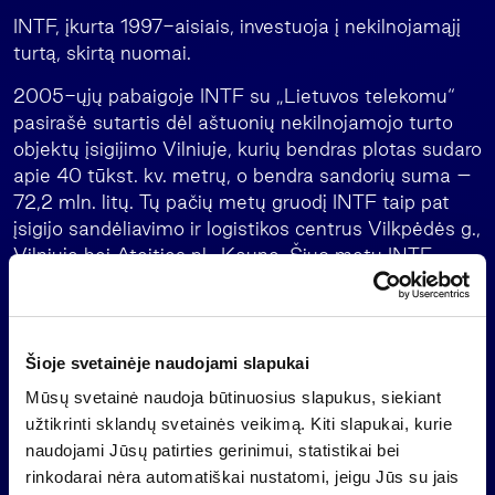
INTF, įkurta 1997-aisiais, investuoja į nekilnojamąjį
turtą, skirtą nuomai.
2005-ųjų pabaigoje INTF su „Lietuvos telekomu“
pasirašė sutartis dėl aštuonių nekilnojamojo turto
objektų įsigijimo Vilniuje, kurių bendras plotas sudaro
apie 40 tūkst. kv. metrų, o bendra sandorių suma –
72,2 mln. litų. Tų pačių metų gruodį INTF taip pat
įsigijo sandėliavimo ir logistikos centrus Vilkpėdės g.,
Vilniuje bei Ateities pl., Kaune. Šiuo metu INTF
valdo IBC logistikos centrus Vilniuje ir Kaune, A ir B
klasės biurus Vilniuje ir kitus objektus.
INTF pajamos 2005 metais pagal tarptautinius
Šioje svetainėje naudojami slapukai
finansinės atskaitomybės standartus siekė 7,85 mln.
Mūsų svetainė naudoja būtinuosius slapukus, siekiant
litų – tai 35 proc. daugiau nei 2004-aisiais (5,83
užtikrinti sklandų svetainės veikimą. Kiti slapukai, kurie
mln. litų). Pernai INTF uždirbo 2,85 mln. litų grynojo
naudojami Jūsų patirties gerinimui, statistikai bei
pelno, 2004-aisiais jis siekė 2,42 mln. litų.
rinkodarai nėra automatiškai nustatomi, jeigu Jūs su jais