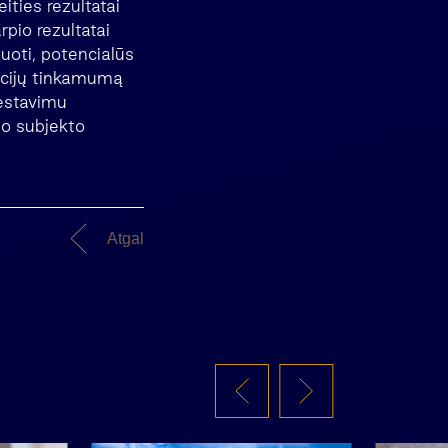
eities rezultatai
rpio rezultatai
uoti, potencialūs
ticijų tinkamumą
vestavimu
imo subjekto
Atgal