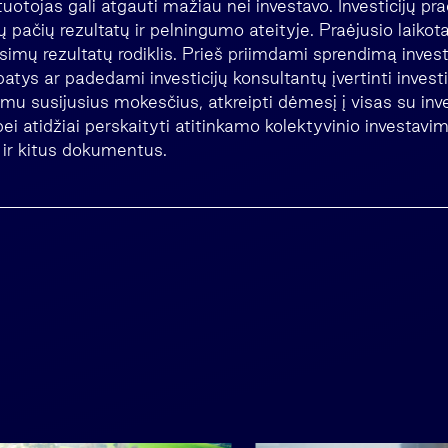
vestuotojas gali atgauti mažiau nei investavo. Investicijų pra
 pačių rezultatų ir pelningumo ateityje. Praėjusio laikota
imų rezultatų rodiklis. Prieš priimdami sprendimą invest
 patys ar padedami investicijų konsultantų įvertinti inves
imu susijusius mokesčius, atkreipti dėmesį į visas su in
 bei atidžiai perskaityti atitinkamo kolektyvinio investav
 ir kitus dokumentus.