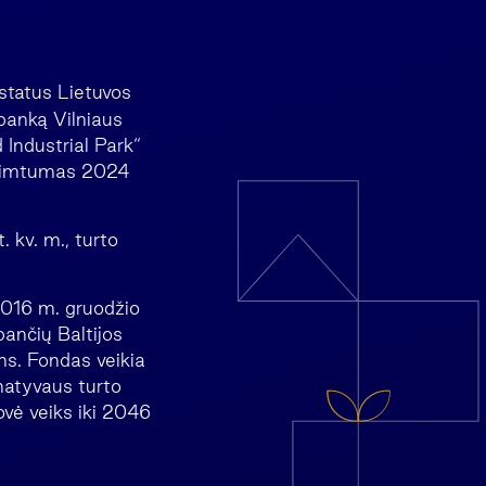
astatus Lietuvos
banką Vilniaus
 Industrial Park“
 užimtumas 2024
 kv. m., turto
2016 m. gruodžio
bančių Baltijos
s. Fondas veikia
rnatyvaus turto
vė veiks iki 2046