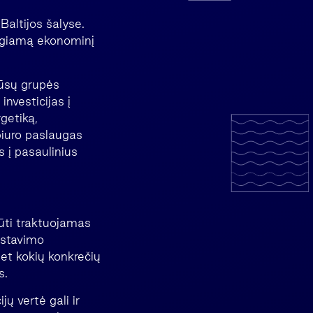
altijos šalyse.
eigiamą ekonominį
Mūsų grupės
nvesticijas į
getiką,
biuro paslaugas
s į pasaulinius
būti traktuojamas
vestavimo
bet kokių konkrečių
s.
jų vertė gali ir