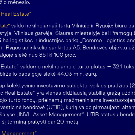
žio mėnesio.
 Real Estate“
valdo nekilnojamąjį turtą Vilniuje ir Rygoje: biurų p
tate“
tyje, Vilniaus gatvėje, Šiaurės miestelyje bei Pramogų 
5 ha logistikos ir industrijos parką „Dommo Logistics and
A8 ir Rygos aplinkkelio sankirtos A5. Bendrovės objektų
igoje siekė nuo 85 iki 100 proc.
Estate“ valdomo nekilnojamojo turto plotas – 32,1 tūkst.
irželio pabaigoje siekė 44,03 mln. eurų.
ip kolektyvinio investavimo subjekto, veiklos pradžios (
c Real Estate“ yra vienas didžiausią stabilią grąžą uždir
ojo turto fondų, prieinamų mažmeniniams investuotojam
nvesticinė bendrovė (UTIB), kurią valdo pirmaujanti alte
s šalyse „INVL Asset Management“. UTIB statusu bendro
šį terminą pratęsti dar 20 metų.
t Management“