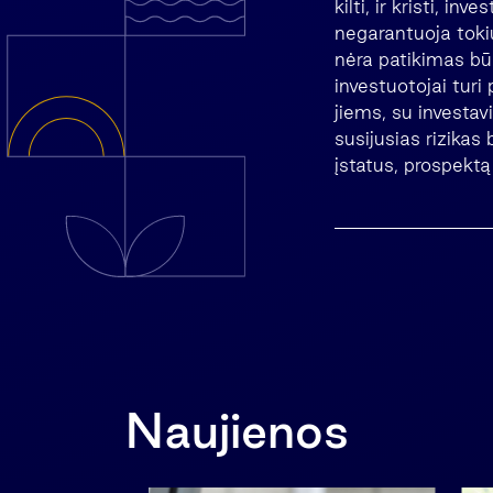
kilti, ir kristi, in
negarantuoja tokių
nėra patikimas būs
investuotojai turi
jiems, su investav
susijusias rizikas
įstatus, prospektą
Naujienos