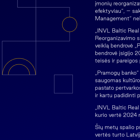
įmonių reorganizav
efektyviau“, – sa
Management“ neki
„INVL Baltic Real 
Reorganizavimo są
veiklą bendrovė „P
bendrovė įsigijo 
teisės ir pareigos
„Pramogų banko“ be
saugomas kultūro
pastato pertvarko
ir kartu padidint
„INVL Baltic Real 
kurio vertė 2024 
Šių metų spalio pr
vertės turto Latv