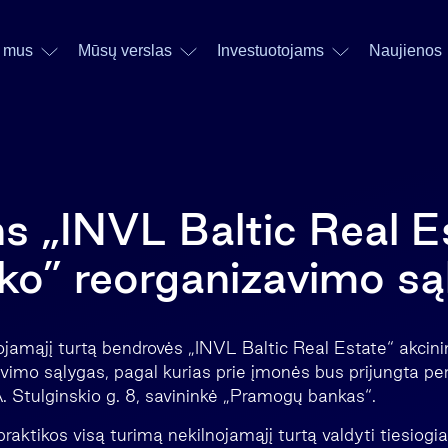
 mus
Mūsų verslas
Investuotojams
Naujienos
ins „INVL Baltic Real E
ko” reorganizavimo są
lnojamąjį turtą bendrovės „INVL Baltic Real Estate“ akcinin
avimo sąlygas, pagal kurias prie įmonės bus prijungta per
A. Stulginskio g. 8, savininkė „Pramogų bankas“.
praktikos visą turimą nekilnojamąjį turtą valdyti tiesiog