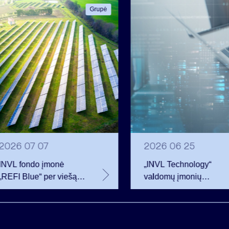
Grupė
2026 07 07
2026 06 25
INVL fondo įmonė
„INVL Technology“
„REFI Blue“ per viešą
valdomų įmonių
obligacijų emisiją
darbuotojai realizavo
pritraukė 12 mln. eurų –
opcionus ir tapo
2 mln. daugiau nei
akcininkais
planavo