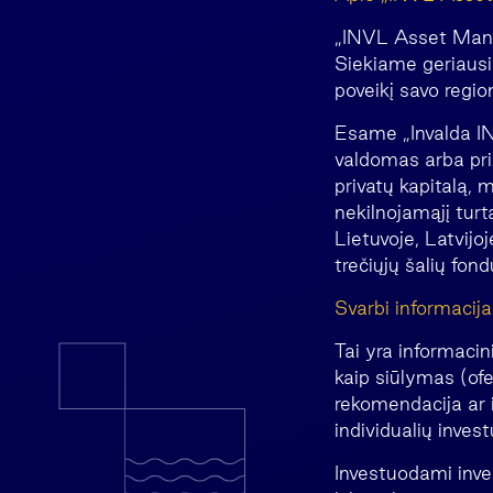
„INVL Asset Manag
Siekiame geriausi
poveikį savo regio
Esame „Invalda IN
valdomas arba priž
privatų kapitalą, 
nekilnojamąjį turt
Lietuvoje, Latvijoj
trečiųjų šalių fo
Svarbi informacija
Tai yra informacin
kaip siūlymas (ofe
rekomendacija ar i
individualių invest
Investuodami invest