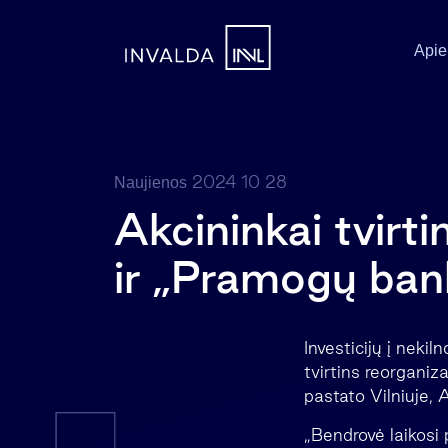
Apie
2024 10 28
Naujienos
Akcininkai tvirt
ir „Pramogų ban
Investicijų į neki
tvirtins reorganiz
pastato Vilniuje, 
„Bendrovė laikosi 