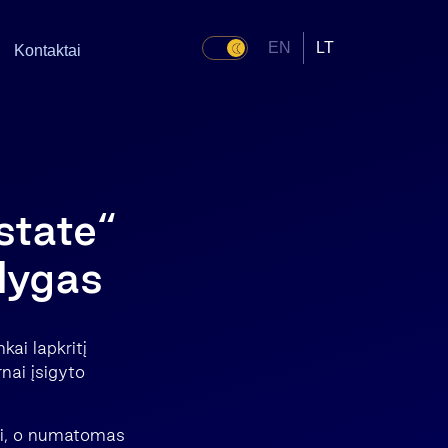
EN
LT
Kontaktai
state“
lygas
kai lapkritį
nai įsigyto
iai, o numatomas