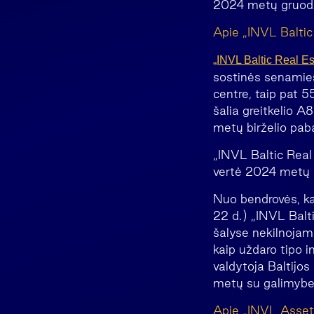
2024 metų gruod
Apie „INVL Baltic
„INVL Baltic Real Es
sostinės senamies
centre, taip pat 5
šalia greitkelio 
metų birželio paba
„INVL Baltic Real 
vertė 2024 metų b
Nuo bendrovės, ka
22 d.) „INVL Balti
šalyse nekilnojam
kaip uždaro tipo i
valdytoja Baltijo
metų su galimybe 
Apie „INVL Asse