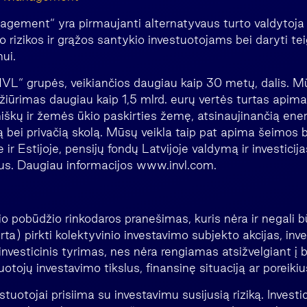
ement“ yra pirmaujanti alternatyvaus turto valdytoja B
o rizikos ir grąžos santykio investuotojams bei daryti t
nui.
VL“ grupės, veikiančios daugiau kaip 30 metų, dalis. 
iūrimas daugiau kaip 1,5 mlrd. eurų vertės turtas apima i
miškų ir žemės ūkio paskirties žemę, atsinaujinančią ener
ą bei privačią skolą. Mūsų veikla taip pat apima šeimos 
e ir Estijoje, pensijų fondų Latvijoje valdymą ir investicija
ndus. Daugiau informacijos www.invl.com.
io pobūdžio rinkodaros pranešimas, kuris nėra ir negali 
rta) pirkti kolektyvinio investavimo subjekto akcijas, in
nvesticinis tyrimas, nes nėra rengiamas atsižvelgiant į 
uotojų investavimo tikslus, finansinę situaciją ar poreikiu
uotojai prisiima su investavimu susijusią riziką. Investici