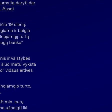
mums tą daryti dar
L Asset
ičio 19 dieną.
giama ir baigia
lnojamąjį turtą
mogų banko“
nis ir valstybės
 šiuo metu vyksta
ko“ vidaus erdves
ilnojamojo turto,
.
45 mln. eurų
a užbaigti iki