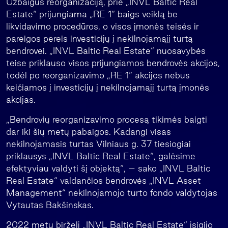
Užbaigus reorganizaciją, prie „INVL Baltic Real
Estate“ prijungiama „RE 1“ baigs veiklą be
likvidavimo procedūros, o visos įmonės teisės ir
pareigos pereis investicijų į nekilnojamąjį turtą
bendrovei. „INVL Baltic Real Estate“ nuosavybės
teise priklauso visos prijungiamos bendrovės akcijos,
todėl po reorganizavimo „RE 1“ akcijos nebus
keičiamos į investicijų į nekilnojamąjį turtą įmonės
akcijas.
„Bendrovių reorganizavimo procesą tikimės baigti
dar iki šių metų pabaigos. Kadangi visas
nekilnojamasis turtas Vilniaus g. 37 tiesiogiai
priklausys „INVL Baltic Real Estate“, galėsime
efektyviau valdyti šį objektą“, – sako „INVL Baltic
Real Estate“ valdančios bendrovės „INVL Asset
Management“ nekilnojamojo turto fondo valdytojas
Vytautas Bakšinskas.
2022 metų birželį „INVL Baltic Real Estate“ įsigijo