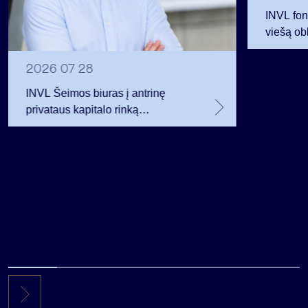
INVL fon
viešą obl
12 mln. 
planavo
2026 07 28
INVL Šeimos biuras į antrinę
privataus kapitalo rinką
investuojantį fondą pritraukė 17,4
mln. JAV dolerių