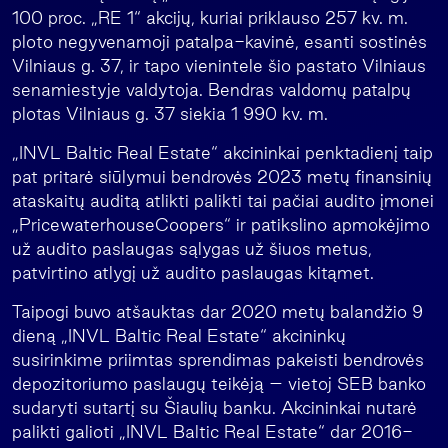
100 proc. „RE 1“ akcijų, kuriai priklauso 257 kv. m.
ploto negyvenamoji patalpa-kavinė, esanti sostinės
Vilniaus g. 37, ir tapo vienintele šio pastato Vilniaus
senamiestyje valdytoja. Bendras valdomų patalpų
plotas Vilniaus g. 37 siekia 1 990 kv. m.
„INVL Baltic Real Estate“ akcininkai penktadienį taip
pat pritarė siūlymui bendrovės 2023 metų finansinių
ataskaitų auditą atlikti palikti tai pačiai audito įmonei
„PricewaterhouseCoopers“ ir patikslino apmokėjimo
už audito paslaugas sąlygas už šiuos metus,
patvirtino atlygį už audito paslaugas kitąmet.
Taipogi buvo atšauktas dar 2020 metų balandžio 9
dieną „INVL Baltic Real Estate“ akcininkų
susirinkime priimtas sprendimas pakeisti bendrovės
depozitoriumo paslaugų teikėją – vietoj SEB banko
sudaryti sutartį su Šiaulių banku. Akcininkai nutarė
palikti galioti „INVL Baltic Real Estate“ dar 2016-