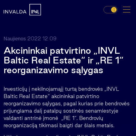
2022 12 09
Naujienos
Akcininkai patvirtino „INVL
Baltic Real Estate“ ir „RE 1“
reorganizavimo sąlygas
Investicijų į nekilnojamąjį turtą bendrovės „INVL
Baltic Real Estate“ akcininkai patvirtino
reorganizavimo sąlygas, pagal kurias prie bendrovės
prijungiama dalį patalpų sostinės senamiestyje
valdanti antrinė įmonė „RE 1“. Bendrovių
reorganizaciją tikimasi baigti dar šiais metais.