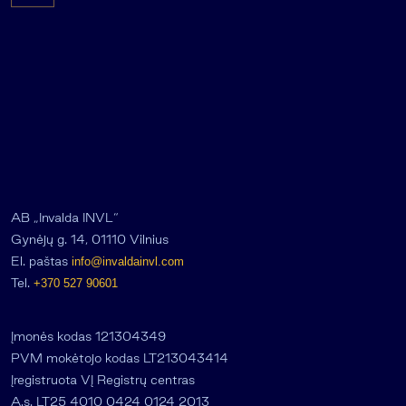
AB „Invalda INVL“
Gynėjų g. 14, 01110 Vilnius
El. paštas
info@invaldainvl.com
Tel.
+370 527 90601
Įmonės kodas 121304349
PVM mokėtojo kodas LT213043414
Įregistruota VĮ Registrų centras
A.s. LT25 4010 0424 0124 2013