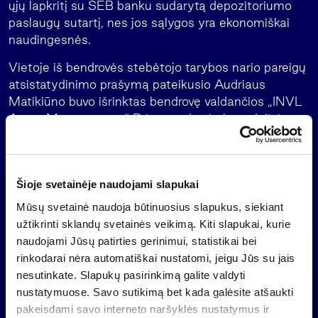
ųjų lapkritį su SEB banku sudarytą depozitoriumo
paslaugų sutartį, nes jos sąlygos yra ekonomiškai
naudingesnės.
Vietoje iš bendrovės stebėtojo tarybos nario pareigų
atsistatydinimo prašymą pateikusio Audriaus
Matikiūno buvo išrinktas bendrovę valdančios „INVL
Asset Management“ Privataus kapitalo padalinio
Teisės ir produktų komandos vadovas Mantas
Gofmanas. Gavus Lietuvos banko leidimą M.
Gofmanas šias pareigas eis iki „INVL Baltic Real
Šioje svetainėje naudojami slapukai
Estate“ dabartinės stebėtojų tarybos kadencijos
pabaigos – 2025 metais vyksiančio eilinio visuotinio
Mūsų svetainė naudoja būtinuosius slapukus, siekiant
bendrovės akcininkų susirinkimo dienos.
užtikrinti sklandų svetainės veikimą. Kiti slapukai, kurie
naudojami Jūsų patirties gerinimui, statistikai bei
Apie „INVL Baltic Real Estate“
rinkodarai nėra automatiškai nustatomi, jeigu Jūs su jais
nesutinkate. Slapukų pasirinkimą galite valdyti
„INVL Baltic Real Estate“ valdo nekilnojamąjį turtą
nustatymuose. Savo sutikimą bet kada galėsite atšaukti
Vilniuje ir Rygoje: biurų pastatus Senamiestyje
pakeisdami savo interneto naršyklės nustatymus ir
Vilniaus gatvėje, Šiaurės miestelyje, taip pat 55 ha