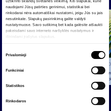
Naujienos
užtikrinti sklandų svetainės veikimą. Kiti slapukai, kurie
naudojami Jūsų patirties gerinimui, statistikai bei
rinkodarai nėra automatiškai nustatomi, jeigu Jūs su jais
Grupė
nesutinkate. Slapukų pasirinkimą galite valdyti
Reglamentuojama informacija
nustatymuose. Savo sutikimą bet kada galėsite atšaukti
pakeisdami savo interneto naršyklės nustatymus ir
ištrindami įrašytus slapukus.
S
Privalomieji
u
t
2026 0
i
Funkciniai
INVL fon
k
viešą obl
i
12 mln. 
m
Statistikos
planavo
o
2026 07 28
p
INVL Šeimos biuras į antrinę
Rinkodaros
a
privataus kapitalo rinką
s