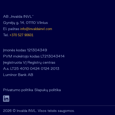
AB „Invalda INVL“
Gynėjų g. 14, 01110 Vilnius
El. paštas
info@invaldainvl.com
Tel.
+370 527 90601
Įmonės kodas 121304349
PVM mokėtojo kodas LT213043414
Įregistruota VĮ Registrų centras
A.s. LT25 4010 0424 0124 2013
Luminor Bank AB
Privatumo politika
Slapukų politika
2026 © Invalda INVL. Visos teisės saugomos.