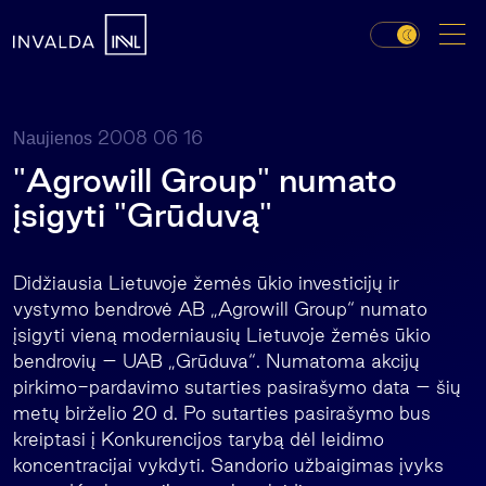
2008 06 16
Naujienos
"Agrowill Group" numato
įsigyti "Grūduvą"
Didžiausia Lietuvoje žemės ūkio investicijų ir
vystymo bendrovė AB „Agrowill Group“ numato
įsigyti vieną moderniausių Lietuvoje žemės ūkio
bendrovių – UAB „Grūduva“. Numatoma akcijų
pirkimo-pardavimo sutarties pasirašymo data – šių
metų birželio 20 d. Po sutarties pasirašymo bus
kreiptasi į Konkurencijos tarybą dėl leidimo
koncentracijai vykdyti. Sandorio užbaigimas įvyks