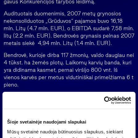
gavus Konkurencijos tarybos leidimą.
Audituotais duomenimis, 2007 metų grynosios
nekonsoliduotos „Grūduvos“ pajamos buvo 16,18
mln. Litų (4.7 mln. EUR), o EBITDA sudarė 7,58 mln.
litų (2.2 mln. EUR). Bendrovės grynasis pelnas 2007
metais siekė 4,94 mln. Litų (1.4 mln. EUR).
Bendrovė, kurioje dirba 117 žmonių, valdo daugiau nei
4 tūkst. ha žemės plotų. Laikomų karvių banda, kuri
yra didinama kasmet, pernai viršijo 800 vnt. Iš
vienos karvės per metus vidutiniškai primelžiama 6 t
pieno.
Atgal
Šioje svetainėje naudojami slapukai
Mūsų svetainė naudoja būtinuosius slapukus, siekiant