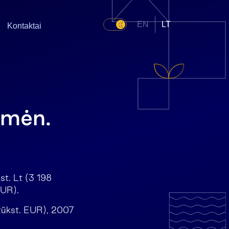
EN
LT
Kontaktai
 mėn.
st. Lt (3 198
EUR).
 tūkst. EUR), 2007