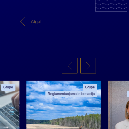
Atgal
Grupė
Grupė
Reglamentuojama informacija