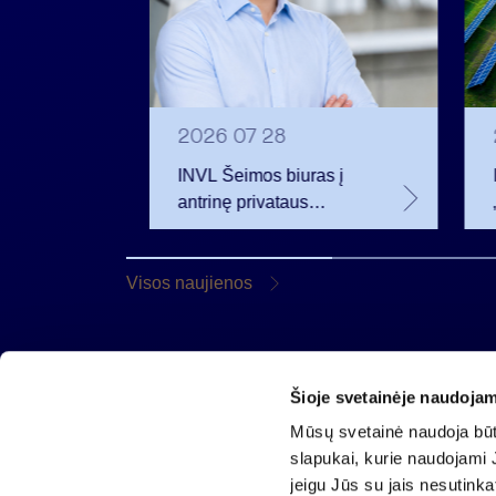
2026 07 28
t
INVL Šeimos biuras į
uropos
antrinę privataus
kapitalo rinką
rivataus
investuojantį fondą
pritraukė 17,4 mln. JAV
Visos naujienos
dolerių
Šioje svetainėje naudojam
AB „Invalda INVL“
Mūsų svetainė naudoja būti
Gynėjų g. 14, 01110 Vilnius
slapukai, kurie naudojami J
El. paštas
info@invaldainvl.com
jeigu Jūs su jais nesutink