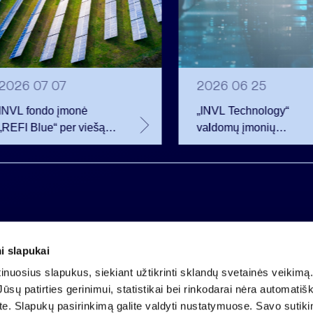
2026 07 07
2026 06 25
INVL fondo įmonė
„INVL Technology“
„REFI Blue“ per viešą
valdomų įmonių
obligacijų emisiją
darbuotojai realizavo
pritraukė 12 mln. eurų –
opcionus ir tapo
2 mln. daugiau nei
akcininkais
planavo
i slapukai
Įmonės kodas 121304349
nuosius slapukus, siekiant užtikrinti sklandų svetainės veikimą. 
PVM mokėtojo kodas LT213043414
ūsų patirties gerinimui, statistikai bei rinkodarai nėra automatiš
Įregistruota VĮ Registrų centras
ate. Slapukų pasirinkimą galite valdyti nustatymuose. Savo sutik