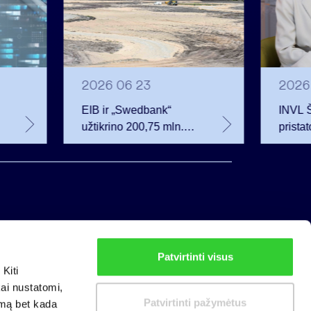
2026 06 23
2026
EIB ir „Swedbank“
INVL 
užtikrino 200,75 mln.
prista
eurų finansavimą
investu
Rūdninkų karinio
auganč
miestelio vystytojai
privat
Patvirtinti visus
Privatumo politika
Kiti
Slapukų politika
kai nustatomi,
Patvirtinti pažymėtus
imą bet kada