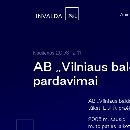
Apie
2008 12 11
Naujienos
AB „Vilniaus bal
pardavimai
AB „Vilniaus bald
tūkst. EUR), praėj
2008 m. sausio – 
m. to paties laiko