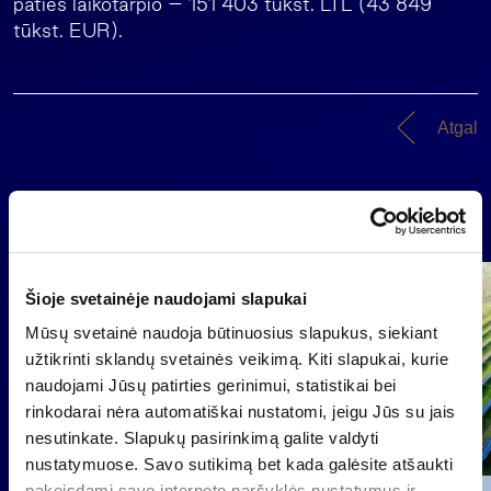
paties laikotarpio – 151 403 tūkst. LTL (43 849
tūkst. EUR).
Atgal
Naujienos
Grupė
Šioje svetainėje naudojami slapukai
Reglamentuojama informacija
Mūsų svetainė naudoja būtinuosius slapukus, siekiant
užtikrinti sklandų svetainės veikimą. Kiti slapukai, kurie
naudojami Jūsų patirties gerinimui, statistikai bei
rinkodarai nėra automatiškai nustatomi, jeigu Jūs su jais
nesutinkate. Slapukų pasirinkimą galite valdyti
nustatymuose. Savo sutikimą bet kada galėsite atšaukti
pakeisdami savo interneto naršyklės nustatymus ir