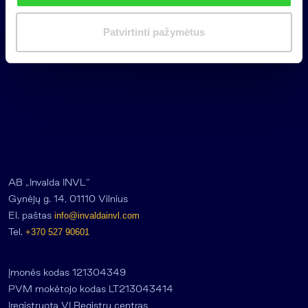
i
m
Patvirtinti pažymėtus
a
s
AB „Invalda INVL“
Gynėjų g. 14, 01110 Vilnius
El. paštas
info@invaldainvl.com
Tel.
+370 527 90601
Įmonės kodas 121304349
PVM mokėtojo kodas LT213043414
Įregistruota VĮ Registrų centras