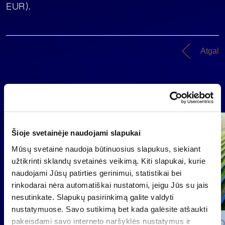
EUR).
Atgal
Naujienos
Grupė
Šioje svetainėje naudojami slapukai
Reglamentuojama informacija
Mūsų svetainė naudoja būtinuosius slapukus, siekiant
užtikrinti sklandų svetainės veikimą. Kiti slapukai, kurie
naudojami Jūsų patirties gerinimui, statistikai bei
rinkodarai nėra automatiškai nustatomi, jeigu Jūs su jais
nesutinkate. Slapukų pasirinkimą galite valdyti
nustatymuose. Savo sutikimą bet kada galėsite atšaukti
pakeisdami savo interneto naršyklės nustatymus ir
2026 0