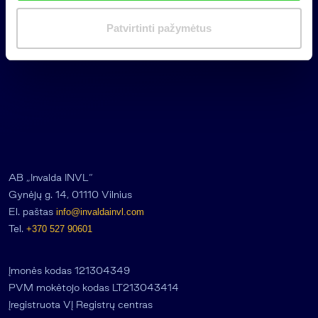
i
m
Patvirtinti pažymėtus
a
s
AB „Invalda INVL“
Gynėjų g. 14, 01110 Vilnius
El. paštas
info@invaldainvl.com
Tel.
+370 527 90601
Įmonės kodas 121304349
PVM mokėtojo kodas LT213043414
Įregistruota VĮ Registrų centras